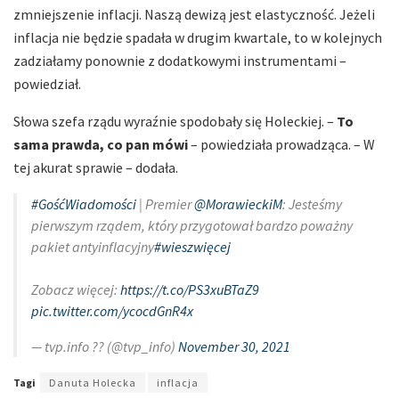
zmniejszenie inflacji. Naszą dewizą jest elastyczność. Jeżeli
inflacja nie będzie spadała w drugim kwartale, to w kolejnych
zadziałamy ponownie z dodatkowymi instrumentami –
powiedział.
Słowa szefa rządu wyraźnie spodobały się Holeckiej. –
To
sama prawda, co pan mówi
– powiedziała prowadząca. – W
tej akurat sprawie – dodała.
#GośćWiadomości
| Premier
@MorawieckiM
: Jesteśmy
pierwszym rządem, który przygotował bardzo poważny
pakiet antyinflacyjny
#wieszwięcej
Zobacz więcej:
https://t.co/PS3xuBTaZ9
pic.twitter.com/ycocdGnR4x
— tvp.info ?? (@tvp_info)
November 30, 2021
Tagi
Danuta Holecka
inflacja