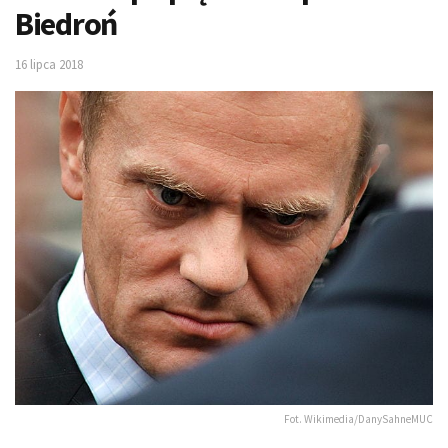
Biedroń
16 lipca 2018
Fot. Wikimedia/DanySahneMUC