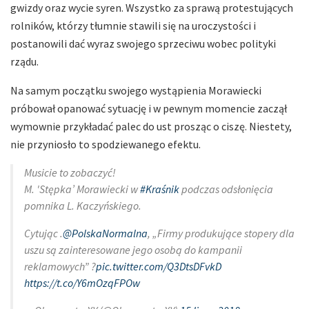
gwizdy oraz wycie syren. Wszystko za sprawą protestujących
rolników, którzy tłumnie stawili się na uroczystości i
postanowili dać wyraz swojego sprzeciwu wobec polityki
rządu.
Na samym początku swojego wystąpienia Morawiecki
próbował opanować sytuację i w pewnym momencie zaczął
wymownie przykładać palec do ust prosząc o ciszę. Niestety,
nie przyniosło to spodziewanego efektu.
Musicie to zobaczyć!
M. 'Stępka’ Morawiecki w
#Kraśnik
podczas odsłonięcia
pomnika L. Kaczyńskiego.
Cytując .
@PolskaNormalna
, „Firmy produkujące stopery dla
uszu są zainteresowane jego osobą do kampanii
reklamowych” ?
pic.twitter.com/Q3DtsDFvkD
https://t.co/Y6mOzqFPOw