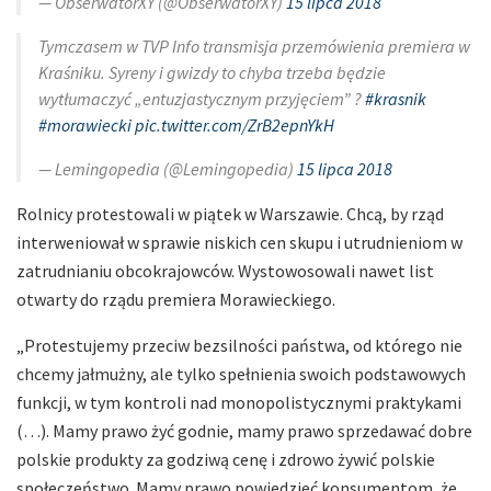
— ObserwatorXY (@ObserwatorXY)
15 lipca 2018
Tymczasem w TVP Info transmisja przemówienia premiera w
Kraśniku. Syreny i gwizdy to chyba trzeba będzie
wytłumaczyć „entuzjastycznym przyjęciem” ?
#krasnik
#morawiecki
pic.twitter.com/ZrB2epnYkH
— Lemingopedia (@Lemingopedia)
15 lipca 2018
Rolnicy protestowali w piątek w Warszawie. Chcą, by rząd
interweniował w sprawie niskich cen skupu i utrudnieniom w
zatrudnianiu obcokrajowców. Wystowosowali nawet list
otwarty do rządu premiera Morawieckiego.
„Protestujemy przeciw bezsilności państwa, od którego nie
chcemy jałmużny, ale tylko spełnienia swoich podstawowych
funkcji, w tym kontroli nad monopolistycznymi praktykami
(…). Mamy prawo żyć godnie, mamy prawo sprzedawać dobre
polskie produkty za godziwą cenę i zdrowo żywić polskie
społeczeństwo. Mamy prawo powiedzieć konsumentom, że