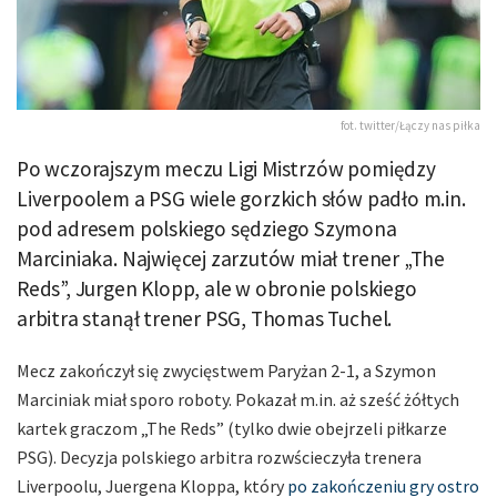
fot. twitter/Łączy nas piłka
Po wczorajszym meczu Ligi Mistrzów pomiędzy
Liverpoolem a PSG wiele gorzkich słów padło m.in.
pod adresem polskiego sędziego Szymona
Marciniaka. Najwięcej zarzutów miał trener „The
Reds”, Jurgen Klopp, ale w obronie polskiego
arbitra stanął trener PSG, Thomas Tuchel.
Mecz zakończył się zwycięstwem Paryżan 2-1, a Szymon
Marciniak miał sporo roboty. Pokazał m.in. aż sześć żółtych
kartek graczom „The Reds” (tylko dwie obejrzeli piłkarze
PSG). Decyzja polskiego arbitra rozwścieczyła trenera
Liverpoolu, Juergena Kloppa, który
po zakończeniu gry ostro