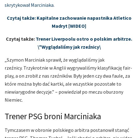
skrytykował Marciniaka
.
Czytaj także: Kapitalne zachowanie napastnika Atletico
Madryt [WIDEO]
Czytaj także:
Trener Liverpoolu ostro o polskim arbitrze.
\"Wyglądaliśmy jak rzeźnicy\
„Szymon Marciniak sprawił, że wyglądaliśmy jak
rzeźnicy. Trzykrotnie w Anglii wygrywaliśmy klasyfikację fair-
play, a on zrobił z nas rzeźników. Były jeden czy dwa faule, za
które można było dać kartki, ale wszystkie pozostałe to
niewiarygodne decyzje.” – powiedział po meczu oburzony
Niemiec.
Trener PSG broni Marciniaka
Tymczasem w obronie polskiego arbitra postanowił stanąć
trener PSG, Thomas Tuchel. „Jeśli chodzi o arbitra, nie widzę