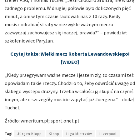
żadnego problemu. W drugiej połowie było doliczonych pięć
minut, a oni w tym czasie faulowali nas z 10 razy. Kiedy
musisz odrabiać straty w niezwykle ważnym meczu
zazwyczaj zachowujesz się inaczej, prawda?” – powiedział
szkoleniowiec Paryżan.
Czytaj także: Wielki mecz Roberta Lewandowskiego!
[WIDEO]
„Kiedy przegrywam ważne mecze i jestem zły, to czasami też
opowiadam takie rzeczy. Chodzi o to, żeby odwrócić uwagę od
słabego występu drużyny. Trzeba w całości ją skupić na czymś
innym, ale o szczegóły musicie zapytać już Juergena.” – dodał
Tuchel.
Źródło: wmeritum.pl; sport.onet.pl
Tagi
Jürgen Klopp
Klopp
Liga Mistrzów
Liverpool