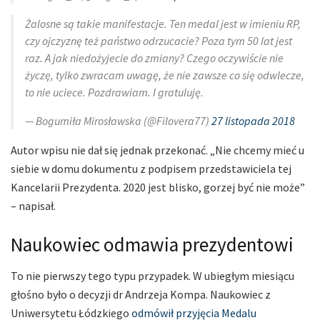
Żalosne są takie manifestacje. Ten medal jest w imieniu RP,
czy ojczyznę też państwo odrzucacie? Poza tym 50 lat jest
raz. A jak niedożyjecie do zmiany? Czego oczywiście nie
życzę, tylko zwracam uwagę, że nie zawsze co się odwlecze,
to nie uciece. Pozdrawiam. I gratuluję.
— Bogumiła Mirosławska (@Filovera77)
27 listopada 2018
Autor wpisu nie dał się jednak przekonać. „Nie chcemy mieć u
siebie w domu dokumentu z podpisem przedstawiciela tej
Kancelarii Prezydenta. 2020 jest blisko, gorzej być nie może”
– napisał.
Naukowiec odmawia prezydentowi
To nie pierwszy tego typu przypadek. W ubiegłym miesiącu
głośno było o decyzji dr Andrzeja Kompa. Naukowiec z
Uniwersytetu Łódzkiego
odmówił przyjęcia Medalu