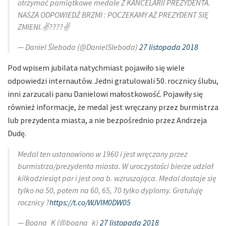
otrzymać pamiątkowe medale Z KANCELARII PREZYDENTA.
NASZA ODPOWIEDŹ BRZMI : POCZEKAMY AŻ PREZYDENT SIĘ
ZMIENI.✌????✌
— Daniel Śleboda (@DanielSleboda)
27 listopada 2018
Pod wpisem jubilata natychmiast pojawiło się wiele
odpowiedzi internautów. Jedni gratulowali 50. rocznicy ślubu,
inni zarzucali panu Danielowi małostkowość. Pojawiły się
również informacje, że medal jest wręczany przez burmistrza
lub prezydenta miasta, a nie bezpośrednio przez Andrzeja
Dudę.
Medal ten ustanowiono w 1960 i jest wręczany przez
burmistrza/prezydenta miasta. W uroczystości bierze udział
kilkadziesiąt par i jest ona b. wzruszająca. Medal dostaje się
tylko na 50, potem na 60, 65, 70 tylko dyplomy. Gratuluję
rocznicy ?
https://t.co/WJVIM0DW05
— Bogna_K (@bogna_k)
27 listopada 2018