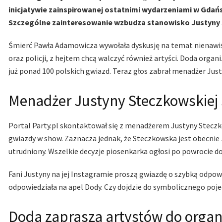
inicjatywie zainspirowanej ostatnimi wydarzeniami w Gdań
Szczególne zainteresowanie wzbudza stanowisko Justyny S
Śmierć Pawła Adamowicza wywołała dyskusję na temat nienawiśc
oraz policji, z hejtem chcą walczyć również artyści. Doda organi
już ponad 100 polskich gwiazd. Teraz głos zabrał menadżer Jus
Menadżer Justyny Steczkowskiej
Portal Party.pl skontaktował się z menadżerem Justyny Stecz
gwiazdy w show. Zaznacza jednak, że Steczkowska jest obecnie 
utrudniony. Wszelkie decyzje piosenkarka ogłosi po powrocie do
Fani Justyny na jej Instagramie proszą gwiazdę o szybką odpowie
odpowiedziała na apel Dody. Czy dojdzie do symbolicznego poj
Doda zaprasza artystów do organ