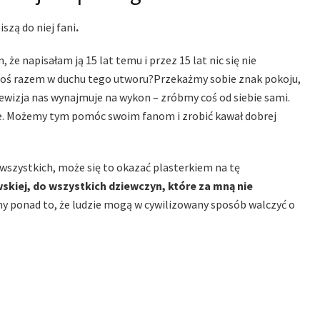
zą do niej fani
.
e napisałam ją 15 lat temu i przez 15 lat nic się nie
oś razem w duchu tego utworu?Przekażmy sobie znak pokoju,
lewizja nas wynajmuje na wykon – zróbmy coś od siebie sami.
rze. Możemy tym pomóc swoim fanom i zrobić kawał dobrej
wszystkich, może się to okazać plasterkiem na tę
kiej, do wszystkich dziewczyn, które za mną nie
my ponad to, że ludzie mogą w cywilizowany sposób walczyć o