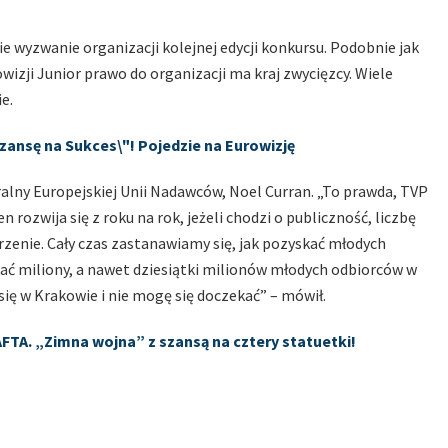
e wyzwanie organizacji kolejnej edycji konkursu. Podobnie jak
owizji Junior prawo do organizacji ma kraj zwycięzcy. Wiele
ie.
zansę na Sukces\"! Pojedzie na Eurowizję
alny Europejskiej Unii Nadawców, Noel Curran. „To prawda, TVP
rozwija się z roku na rok, jeżeli chodzi o publiczność, liczbę
arzenie. Cały czas zastanawiamy się, jak pozyskać młodych
ać miliony, a nawet dziesiątki milionów młodych odbiorców w
 się w Krakowie i nie mogę się doczekać” – mówił.
FTA. „Zimna wojna” z szansą na cztery statuetki!