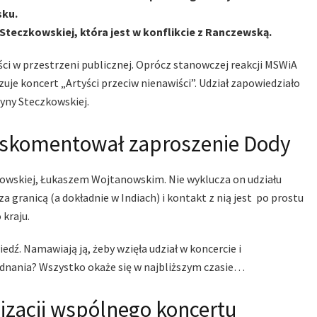
sku.
teczkowskiej, która jest w konflikcie z Ranczewską.
i w przestrzeni publicznej. Oprócz stanowczej reakcji MSWiA
zuje koncert „Artyści przeciw nienawiści”. Udział zapowiedziało
tyny Steczkowskiej.
 skomentował zaproszenie Dody
kowskiej, Łukaszem Wojtanowskim. Nie wyklucza on udziału
za granicą
(a dokładnie w Indiach) i kontakt z nią jest po prostu
 kraju.
dź. Namawiają ją, żeby wzięła udział w koncercie i
ednania? Wszystko okaże się w najbliższym czasie…
izacji wspólnego koncertu