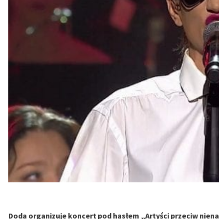
Doda organizuje koncert pod hasłem „Artyści przeciw niena