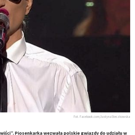
Fot. Facebook.com/JustynaSteczkowska
wiści”. Piosenkarka wezwała polskie gwiazdy do udziału w