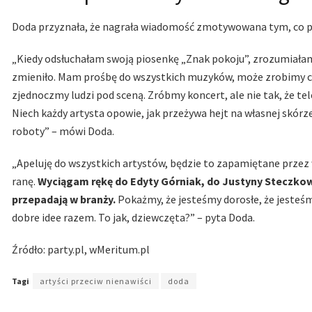
Doda przyznała, że nagrała wiadomość zmotywowana tym, co pis
„Kiedy odsłuchałam swoją piosenkę „Znak pokoju”, zrozumiałam, ż
zmieniło. Mam prośbę do wszystkich muzyków, może zrobimy c
zjednoczmy ludzi pod sceną. Zróbmy koncert, ale nie tak, że te
Niech każdy artysta opowie, jak przeżywa hejt na własnej skó
roboty” – mówi Doda.
„Apeluję do wszystkich artystów, będzie to zapamiętane przez 
ranę.
Wyciągam rękę do Edyty Górniak, do Justyny Steczkows
przepadają w branży.
Pokażmy, że jesteśmy dorosłe, że jesteś
dobre idee razem. To jak, dziewczęta?” – pyta Doda.
Źródło: party.pl, wMeritum.pl
Tagi
artyści przeciw nienawiści
doda