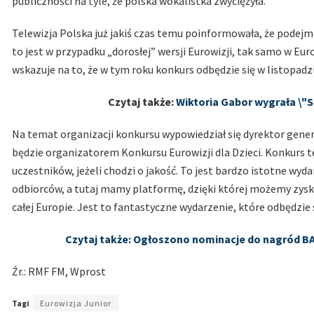
publiczności na tyle, że polska wokalistka zwyciężyła.
Telewizja Polska już jakiś czas temu poinformowała, że podejmi
to jest w przypadku „dorosłej” wersji Eurowizji, tak samo w Eur
wskazuje na to, że w tym roku konkurs odbędzie się w listopadz
Czytaj także:
Wiktoria Gabor wygrała \"S
Na temat organizacji konkursu wypowiedział się dyrektor gener
będzie organizatorem Konkursu Eurowizji dla Dzieci. Konkurs ten 
uczestników, jeżeli chodzi o jakość. To jest bardzo istotne wyd
odbiorców, a tutaj mamy platformę, dzięki której możemy zysk
całej Europie. Jest to fantastyczne wydarzenie, które odbędzie
Czytaj także: Ogłoszono nominacje do nagród BA
Źr.: RMF FM, Wprost
Tagi
Eurowizja Junior