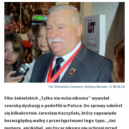
Fot. Wikiemdia Commons /
Anthony Baratier
,
CC BY-SA 3.0
Film Sekielskich „Tylko nie mów nikomu” wywołał
szeroką dyskusję o pedofilii w Polsce. Do sprawy odniósł
się kilkukrotnie Jarosław Kaczyński, który zapowiada
bezwzględną walkę z przestępstwami tego typu. „Ani
purpura, ani Nobel, ani Oscar nikogo nie uchroni przed