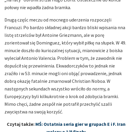
połowy nie wpadła żadna bramka.
Drugą częśc meczu od mocnego uderzenia rozpoczęli
Francuzi. Po bardzo składnej akcji bardzo bliski wpisania nna
listę strzelców był Antoine Griezmann, ale w porę
zorientował się Dominguez, który wybił piłkę na słupek. W 49.
minucie doszło do kuriozalnej sytuacji, mianowicie z boiska
wyleciał Antonio Valencia. Problem w tym, że zawodnik nie
dopuścił się przewinienia. Ekwadorczyków to jednak nie
zraźiło i w 53. minucie mogli oni objąć prowadzenie, jednak
dobrą okazję fatalnie zmarnował Christian Noboa. W
następnych sekundach wszystko wróciło do normy, a
Europejczycy byli kilkukrotnie o krok od zdobycia bramki.
Mimo chęci, żadne zespół nie potrafił przechylić szalli
zwycięstwa na swoją korzyść.
Czytaj także:
MŚ: Ostatnia seria gier w grupach E i F. Iran
walczy o 1/8 finału