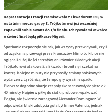
Reprezentacja Francji zremisowała z Ekwadorem 0:0, w
ostatnim meczu grupy E. Trójkolorowi już wcześniej
zapewnili sobie awans do 1/8 finału. Ich rywalami w walce
o ćwierćfinał będą piłkarze Nigerii.
Spotkanie rozpoczęło się tak, jak wszyscy przewidywali, czyli
od uzyskania przewagi przez Francuzów. Mimo to kibice nie
oglądali dużej ilości strzałów, ani również składnych akcji.
Trójkolorowi atakowali, a Ekwador bronił się i czekał na
kontrę. Kolejne minuty nie przynosiły zmiany boiskowych
wydarzeń z tą różnicą, że tempo gry wyraźnie spadło.
Pierwsze dogodne okazje zespoły skonstruowały dopiero ok.
40 minuty. Najpierw piłkę do siatki próbował wpakować
Pogba, ale świetnie zareagował Alexander Dominguez. W
odpowiedzi bliski zdobycia gola był Enner Valencia, jednak
„na raty” obronił strzał Hugo Lloris. Ostatecznie do końca