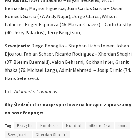
Bernardez, Maynor Figueroa, Juan Carlos Garcia – Oscar
Bonieck Garcia (77. Andy Najar), Jorge Claros, Wilson
Palacios, Roger Espinoza (46. Marvin Chavez) – Carlo Costly
(40. Jerry Palacios), Jerry Bengtson;
Szwajcaria:
Diego Benaglio – Stephan Lichtsteiner, Johan
Djourou, Fabian Schaer, Ricardo Rodriguez – Xherdan Shaqiri
(87. Blerim Dzemaili), Valon Behrami, Gokhan Inler, Granit
Xhaka (76. Michael Lang), Admir Mehmedi – Josip Drmic (74.
Haris Seferovic).
fot.
Wikimedia Commons
Aby śledzić informacje sportowe na bieżąco zapraszamy
na nasz fanpage:
Tagi
Brazylia
Honduras
Mundial
piłka nożna
sport
Szwajcaria
Xherdan Shaqiri