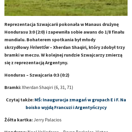
Reprezentacja Szwajcarii pokonała w Manaus drużynę
Hondurasu 3:0 (2:0) i zapewniła sobie awans do 1/8 finału
mundialu. Bohaterem spotkania był młody
skrzydłowy
Helwetów
– Xherdan Shaqiri, który zdobył trzy
bramki w meczu. W kolejnej rundzie Szwajcarzy zmierzą
się z reprezentacją Argentyny.
Honduras – Szwajcaria 0:3
(0:2)
Bramki:
Xherdan Shaqiri (6, 31, 71)
Czytaj także:
MŚ: Inauguracja zmagań w grupach E i F. Na
boisko wyjdą Francuzi i Argentyńczycy
Żółta kartka:
Jerry Palacios
Honduras:
Noel Valladares – Bryan Beckeles, Victor