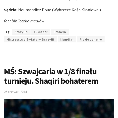
Sędzia:
Noumandiez Doue (Wybrzeże Kości Słoniowej)
fot.: biblioteka mediów
Tagi
Brazylia
Ekwador
Francja
Mistrzostwa Świata w Brazylii
Mundial
Rio de Janeiro
MŚ: Szwajcaria w 1/8 finału
turnieju. Shaqiri bohaterem
25 czerwca 2014