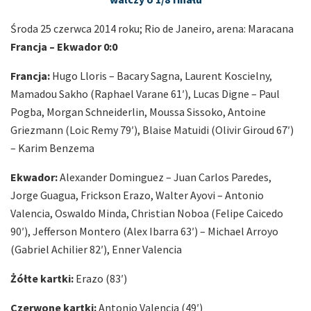
Środa 25 czerwca 2014 roku; Rio de Janeiro, arena: Maracana
Francja – Ekwador 0:0
Francja:
Hugo Lloris – Bacary Sagna, Laurent Koscielny,
Mamadou Sakho (Raphael Varane 61′), Lucas Digne – Paul
Pogba, Morgan Schneiderlin, Moussa Sissoko, Antoine
Griezmann (Loic Remy 79′), Blaise Matuidi (Olivir Giroud 67′)
– Karim Benzema
Ekwador:
Alexander Dominguez – Juan Carlos Paredes,
Jorge Guagua, Frickson Erazo, Walter Ayovi – Antonio
Valencia, Oswaldo Minda, Christian Noboa (Felipe Caicedo
90′), Jefferson Montero (Alex Ibarra 63′) – Michael Arroyo
(Gabriel Achilier 82′), Enner Valencia
Żółte kartki:
Erazo (83′)
Czerwone kartki:
Antonio Valencia (49′)