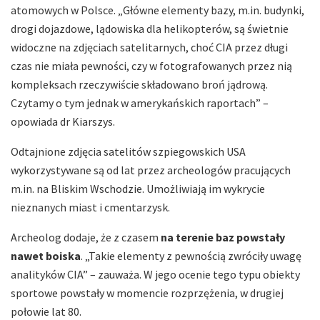
atomowych w Polsce. „Główne elementy bazy, m.in. budynki,
drogi dojazdowe, lądowiska dla helikopterów, są świetnie
widoczne na zdjęciach satelitarnych, choć CIA przez długi
czas nie miała pewności, czy w fotografowanych przez nią
kompleksach rzeczywiście składowano broń jądrową.
Czytamy o tym jednak w amerykańskich raportach” –
opowiada dr Kiarszys.
Odtajnione zdjęcia satelitów szpiegowskich USA
wykorzystywane są od lat przez archeologów pracujących
m.in. na Bliskim Wschodzie. Umożliwiają im wykrycie
nieznanych miast i cmentarzysk.
Archeolog dodaje, że z czasem
na terenie baz powstały
nawet boiska
. „Takie elementy z pewnością zwróciły uwagę
analityków CIA” – zauważa. W jego ocenie tego typu obiekty
sportowe powstały w momencie rozprzężenia, w drugiej
połowie lat 80.