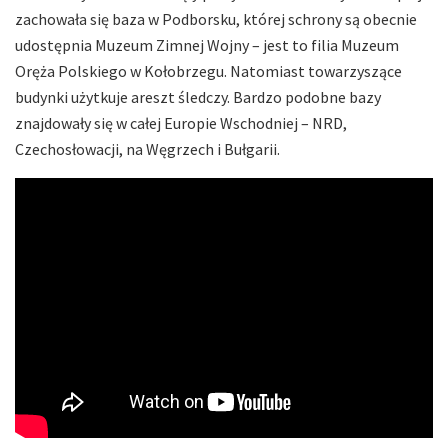
zachowała się baza w Podborsku, której schrony są obecnie
udostępnia Muzeum Zimnej Wojny – jest to filia Muzeum
Oręża Polskiego w Kołobrzegu. Natomiast towarzyszące
budynki użytkuje areszt śledczy. Bardzo podobne bazy
znajdowały się w całej Europie Wschodniej – NRD,
Czechosłowacji, na Węgrzech i Bułgarii.