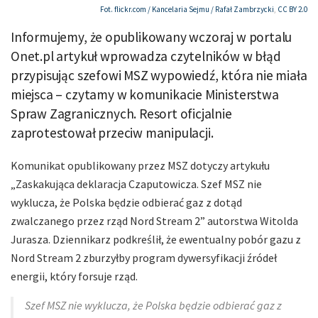
Fot. flickr.com /
Kancelaria Sejmu / Rafał Zambrzycki
,
CC BY 2.0
Informujemy, że opublikowany wczoraj w portalu
Onet.pl artykuł wprowadza czytelników w błąd
przypisując szefowi MSZ wypowiedź, która nie miała
miejsca – czytamy w komunikacie Ministerstwa
Spraw Zagranicznych. Resort oficjalnie
zaprotestował przeciw manipulacji.
Komunikat opublikowany przez MSZ dotyczy artykułu
„Zaskakująca deklaracja Czaputowicza. Szef MSZ nie
wyklucza, że Polska będzie odbierać gaz z dotąd
zwalczanego przez rząd Nord Stream 2” autorstwa Witolda
Jurasza. Dziennikarz podkreślił, że ewentualny pobór gazu z
Nord Stream 2 zburzyłby program dywersyfikacji źródeł
energii, który forsuje rząd.
Szef MSZ nie wyklucza, że Polska będzie odbierać gaz z