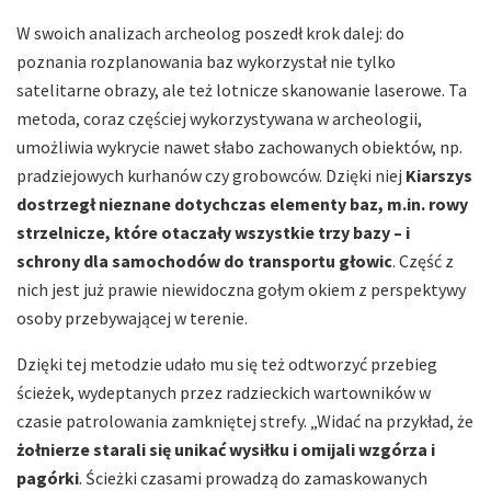
W swoich analizach archeolog poszedł krok dalej: do
poznania rozplanowania baz wykorzystał nie tylko
satelitarne obrazy, ale też lotnicze skanowanie laserowe. Ta
metoda, coraz częściej wykorzystywana w archeologii,
umożliwia wykrycie nawet słabo zachowanych obiektów, np.
pradziejowych kurhanów czy grobowców. Dzięki niej
Kiarszys
dostrzegł nieznane dotychczas elementy baz, m.in. rowy
strzelnicze, które otaczały wszystkie trzy bazy – i
schrony dla samochodów do transportu głowic
. Część z
nich jest już prawie niewidoczna gołym okiem z perspektywy
osoby przebywającej w terenie.
Dzięki tej metodzie udało mu się też odtworzyć przebieg
ścieżek, wydeptanych przez radzieckich wartowników w
czasie patrolowania zamkniętej strefy. „Widać na przykład, że
żołnierze starali się unikać wysiłku i omijali wzgórza i
pagórki
. Ścieżki czasami prowadzą do zamaskowanych