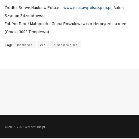
Źródło: Serwis Nauka w Polsce –
www.naukawpolsce.pap.pl
, Autor:
Szymon Zdziebłowski
Fot. YouTube/ Małopolska Grupa Poszukiwawczo-Historyczna screen
(Obiekt 3003 Templewo)
Tagi
badania
cia
Zimna wojna
© 2013-2026 wMeritum.pl