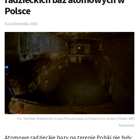
Polsce
8 października 2018
Fot. YouTube/ Małopolska Grupa Poszukiwawczo-Historyczna screen (Obiekt 3003
Templewo)
Atomowe radzieckie bazy na terenie Polski nie były