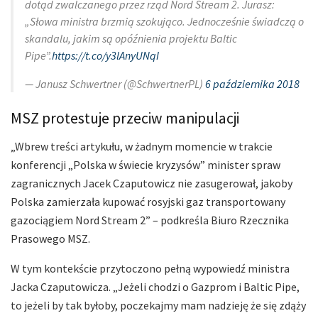
dotąd zwalczanego przez rząd Nord Stream 2. Jurasz:
„Słowa ministra brzmią szokująco. Jednocześnie świadczą o
skandalu, jakim są opóźnienia projektu Baltic
Pipe”.
https://t.co/y3lAnyUNqI
— Janusz Schwertner (@SchwertnerPL)
6 października 2018
MSZ protestuje przeciw manipulacji
„Wbrew treści artykułu, w żadnym momencie w trakcie
konferencji „Polska w świecie kryzysów” minister spraw
zagranicznych Jacek Czaputowicz nie zasugerował, jakoby
Polska zamierzała kupować rosyjski gaz transportowany
gazociągiem Nord Stream 2” – podkreśla Biuro Rzecznika
Prasowego MSZ.
W tym kontekście przytoczono pełną wypowiedź ministra
Jacka Czaputowicza. „Jeżeli chodzi o Gazprom i Baltic Pipe,
to jeżeli by tak byłoby, poczekajmy mam nadzieję że się zdąży