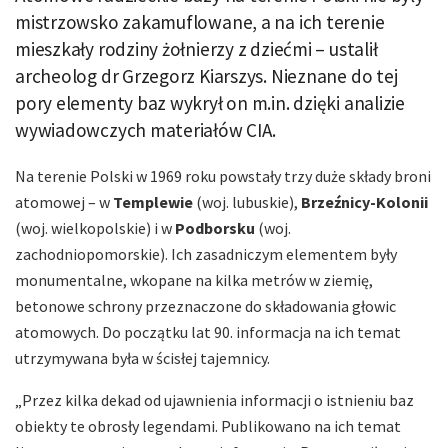
mistrzowsko zakamuflowane, a na ich terenie
mieszkały rodziny żołnierzy z dziećmi – ustalił
archeolog dr Grzegorz Kiarszys. Nieznane do tej
pory elementy baz wykrył on m.in. dzięki analizie
wywiadowczych materiałów CIA.
Na terenie Polski w 1969 roku powstały trzy duże składy broni
atomowej – w
Templewie
(woj. lubuskie),
Brzeźnicy-Kolonii
(woj. wielkopolskie) i w
Podborsku
(woj.
zachodniopomorskie). Ich zasadniczym elementem były
monumentalne, wkopane na kilka metrów w ziemię,
betonowe schrony przeznaczone do składowania głowic
atomowych. Do początku lat 90. informacja na ich temat
utrzymywana była w ścisłej tajemnicy.
„Przez kilka dekad od ujawnienia informacji o istnieniu baz
obiekty te obrosły legendami. Publikowano na ich temat