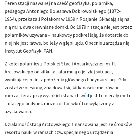
Teren stacji nazwanej na cześć geofizyka, polarnika,
pedagoga Antoniego Bolesława Dobrowolskiego (1872-
1954), przekazali Polakom w 1959 r. Rosjanie. Składają się na
nią m.in. dwa drewniane domki. Od 1979 r. stacja nie jest przez
polarników używana – naukowcy podkreślają, że dotarcie do
niej nie jest łatwe, bo leży w głębi lądu. Obecnie zarządza nią
Instytut Geofizyki PAN.
Z kolei polarnicy z Polskiej Stacji Antarktycznej im. H.
Arctowskiego od kilku lat alarmują o jej złej sytuacji,
wynikającej m.in. z położenia głównego budynku stacji. Gdy
został wzniesiony, znajdował się kilkanaście metrów od
morza; teraz przy wysokich stanach
wód
jest to niecały metr
– dlatego budynek może zostać wkrótce wyłączony z
użytkowania.
Działalność stacji Arctowskiego finansowana jest ze środków
resortu nauki w ramach tzw. specjalnego urządzenia