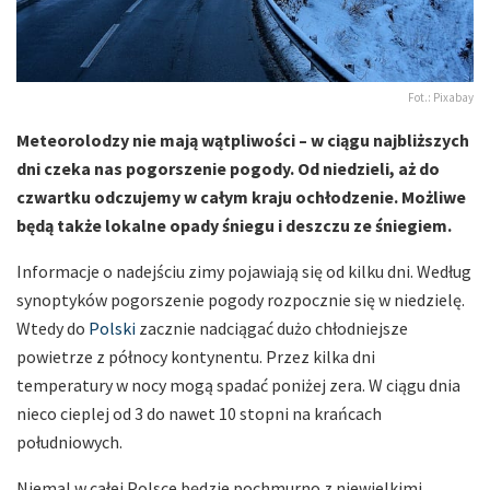
Fot.: Pixabay
Meteorolodzy nie mają wątpliwości – w ciągu najbliższych
dni czeka nas pogorszenie pogody. Od niedzieli, aż do
czwartku odczujemy w całym kraju ochłodzenie. Możliwe
będą także lokalne opady śniegu i deszczu ze śniegiem.
Informacje o nadejściu zimy pojawiają się od kilku dni. Według
synoptyków pogorszenie pogody rozpocznie się w niedzielę.
Wtedy do
Polski
zacznie nadciągać dużo chłodniejsze
powietrze z północy kontynentu. Przez kilka dni
temperatury w nocy mogą spadać poniżej zera. W ciągu dnia
nieco cieplej od 3 do nawet 10 stopni na krańcach
południowych.
Niemal w całej Polsce będzie pochmurno z niewielkimi