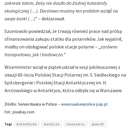
zakresie takim, żeby nie doszło do żadnej katastrofy
ekologicznej (…). Docelowo musimy ten problem wziąć na
swoje barki (…)
” – deklarował.
Szumowski powiedział, że trwają również prace nad próbą
sfinansowania zakupu statku dla polarników. Jak wyjaśnił,
miałby on obsługiwać polskie stacje polarne – „
zarówno
transportowo, jak i badawczo.
”
Wiceminister wziął w piątek udział w sesji jubileuszowej z
okazji 60-lecia Polskiej Stacji Polarnej im. S. Siedleckiego na
Spitsbergenie i Polskiej Stacji Antarktycznej im. H.
Arctowskiego w Antarktyce, która odbyła się w Warszawie.
Źródło: Serwis Nauka w Polsce –
www.naukawpolsce.pap.pl
Fot.: pixabay.com
Tagi
Antarktyda
badacze
naukowcy
powrót