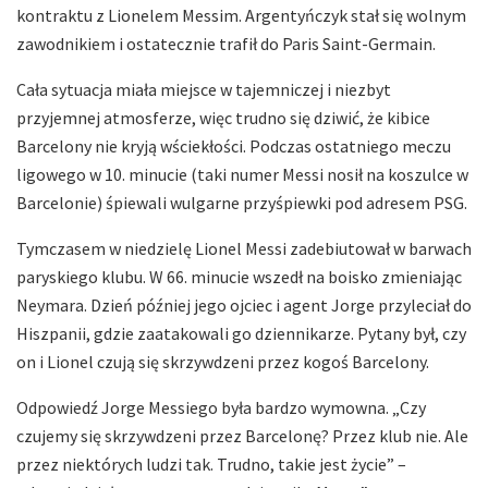
kontraktu z Lionelem Messim. Argentyńczyk stał się wolnym
zawodnikiem i ostatecznie trafił do Paris Saint-Germain.
Cała sytuacja miała miejsce w tajemniczej i niezbyt
przyjemnej atmosferze, więc trudno się dziwić, że kibice
Barcelony nie kryją wściekłości. Podczas ostatniego meczu
ligowego w 10. minucie (taki numer Messi nosił na koszulce w
Barcelonie) śpiewali wulgarne przyśpiewki pod adresem PSG.
Tymczasem w niedzielę Lionel Messi zadebiutował w barwach
paryskiego klubu. W 66. minucie wszedł na boisko zmieniając
Neymara. Dzień później jego ojciec i agent Jorge przyleciał do
Hiszpanii, gdzie zaatakowali go dziennikarze. Pytany był, czy
on i Lionel czują się skrzywdzeni przez kogoś Barcelony.
Odpowiedź Jorge Messiego była bardzo wymowna. „Czy
czujemy się skrzywdzeni przez Barcelonę? Przez klub nie. Ale
przez niektórych ludzi tak. Trudno, takie jest życie” –