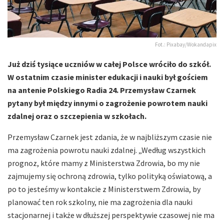
Fot.: Pixabay/Wokandapix
Już dziś tysiące uczniów w całej Polsce wróciło do szkół.
W ostatnim czasie minister edukacji i nauki był gościem
na antenie Polskiego Radia 24. Przemysław Czarnek
pytany był między innymi o zagrożenie powrotem nauki
zdalnej oraz o szczepienia w szkołach.
Przemysław Czarnek jest zdania, że w najbliższym czasie nie
ma zagrożenia powrotu nauki zdalnej. „Według wszystkich
prognoz, które mamy z Ministerstwa Zdrowia, bo my nie
zajmujemy się ochroną zdrowia, tylko polityką oświatową, a
po to jesteśmy w kontakcie z Ministerstwem Zdrowia, by
planować ten rok szkolny, nie ma zagrożenia dla nauki
stacjonarnej i także w dłuższej perspektywie czasowej nie ma