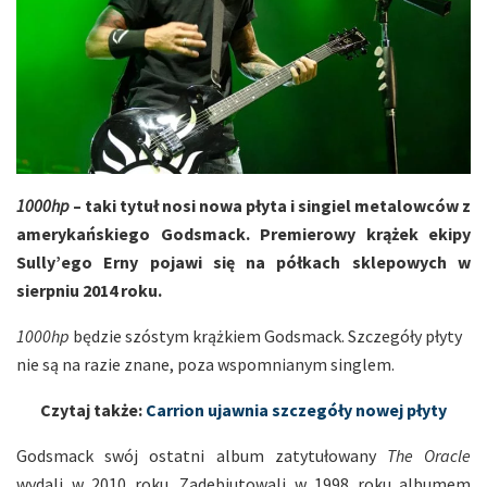
1000hp
– taki
tytuł
nosi nowa płyta i singiel metalowców z
amerykańskiego Godsmack. Premierowy krążek ekipy
Sully’ego Erny pojawi się na półkach sklepowych w
sierpniu 2014 roku.
1000hp
będzie szóstym krążkiem Godsmack. Szczegóły płyty
nie są na razie znane, poza wspomnianym singlem.
Czytaj także:
Carrion ujawnia szczegóły nowej płyty
Godsmack swój ostatni album zatytułowany
The Oracle
wydali w 2010 roku. Zadebiutowali w 1998 roku albumem