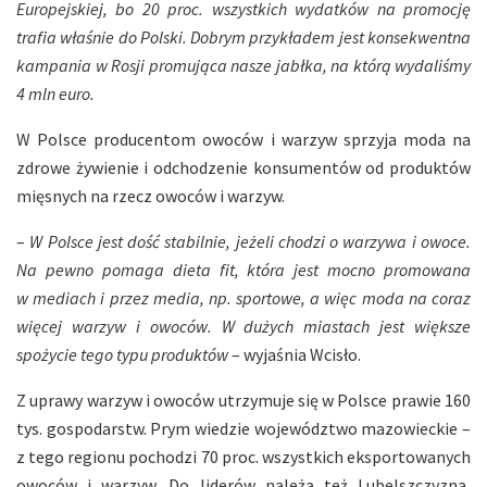
Europejskiej, bo 20 proc. wszystkich wydatków na promocję
trafia właśnie do Polski. Dobrym przykładem jest konsekwentna
kampania w Rosji promująca nasze jabłka, na którą wydaliśmy
4 mln euro.
W Polsce producentom owoców i warzyw sprzyja moda na
zdrowe żywienie i odchodzenie konsumentów od produktów
mięsnych na rzecz owoców i warzyw.
–
W Polsce jest dość stabilnie, jeżeli chodzi o warzywa i owoce.
Na pewno pomaga dieta fit, która jest mocno promowana
w mediach i przez media, np. sportowe, a więc moda na coraz
więcej warzyw i owoców. W dużych miastach jest większe
spożycie tego typu produktów
– wyjaśnia Wcisło.
Z uprawy warzyw i owoców utrzymuje się w Polsce prawie 160
tys. gospodarstw. Prym wiedzie województwo mazowieckie –
z tego regionu pochodzi 70 proc. wszystkich eksportowanych
owoców i warzyw. Do liderów należą też Lubelszczyzna,