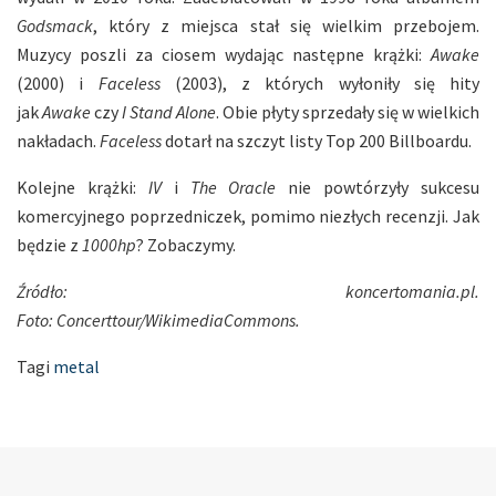
Godsmack
, który z miejsca stał się wielkim przebojem.
Muzycy poszli za ciosem wydając następne krążki:
Awake
(2000) i
Faceless
(2003), z których wyłoniły się hity
jak
Awake
czy
I Stand Alone
. Obie płyty sprzedały się w wielkich
nakładach.
Faceless
dotarł na szczyt listy Top 200 Billboardu.
Kolejne krążki:
IV
i
The Oracle
nie powtórzyły sukcesu
komercyjnego poprzedniczek, pomimo niezłych recenzji. Jak
będzie z
1000hp
? Zobaczymy.
Źródło: koncertomania.pl.
Foto: Concerttour/WikimediaCommons.
Tagi
metal