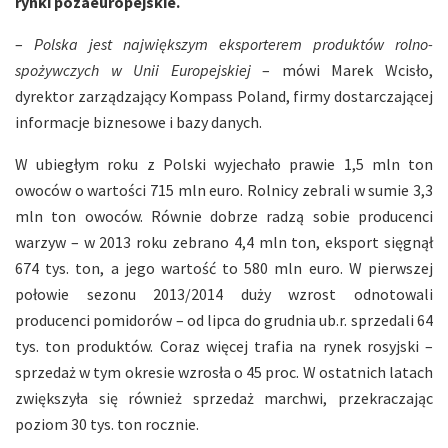
rynki pozaeuropejskie.
–
Polska jest największym eksporterem produktów rolno-
spożywczych w Unii Europejskiej
– mówi Marek Wcisło,
dyrektor zarządzający Kompass Poland, firmy dostarczającej
informacje biznesowe i bazy danych.
W ubiegłym roku z Polski wyjechało prawie 1,5 mln ton
owoców o wartości 715 mln euro. Rolnicy zebrali w sumie 3,3
mln ton owoców. Równie dobrze radzą sobie producenci
warzyw – w 2013 roku zebrano 4,4 mln ton, eksport sięgnął
674 tys. ton, a jego wartość to 580 mln euro. W pierwszej
połowie sezonu 2013/2014 duży wzrost odnotowali
producenci pomidorów – od lipca do grudnia ub.r. sprzedali 64
tys. ton produktów. Coraz więcej trafia na rynek rosyjski –
sprzedaż w tym okresie wzrosła o 45 proc. W ostatnich latach
zwiększyła się również sprzedaż marchwi, przekraczając
poziom 30 tys. ton rocznie.