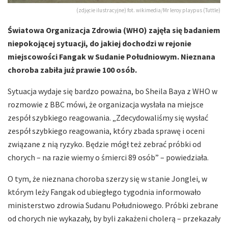
(zdjęcie ilustracyjne) fot. wikimedia/Mr leroy playpus (Tuttle)
Światowa Organizacja Zdrowia (WHO) zajęła się badaniem
niepokojącej sytuacji, do jakiej dochodzi w rejonie
miejscowości Fangak w Sudanie Południowym. Nieznana
choroba zabiła już prawie 100 osób.
Sytuacja wydaje się bardzo poważna, bo Sheila Baya z WHO w
rozmowie z BBC mówi, że organizacja wysłała na miejsce
zespół szybkiego reagowania. „Zdecydowaliśmy się wysłać
zespół szybkiego reagowania, który zbada sprawę i oceni
związane z nią ryzyko. Będzie mógł też zebrać próbki od
chorych – na razie wiemy o śmierci 89 osób” – powiedziała.
O tym, że nieznana choroba szerzy się w stanie Jonglei, w
którym leży Fangak od ubiegłego tygodnia informowało
ministerstwo zdrowia Sudanu Południowego. Próbki zebrane
od chorych nie wykazały, by byli zakażeni cholerą – przekazały