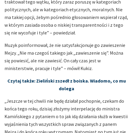
traktował tego wątku, który zaraz poruszę w kategoriach
politycznych, ale w kategoriach etycznych, moralnych. Nie
ma takiej opcji, żebym pośrednio głosowaniem wspierał rząd,
w którym zasiada osoba o niskiej transparentności i z tego
się nie wycofuje i tyle” – powiedział.
Muzyk poinformował, że nie satysfakcjonuje go zawieszenie
Mejzy. „Nie ma czegoś takiego jak „zawieszenie się”. Można
się powiesić, ale nie zawiesić. On cały czas jest w
ministerstwie, pracuje i tyle” – mówił Kukiz.
Czytaj także: Zieliński zszedł z boiska. Wiadomo, co mu
dolega
„Jeszcze w tej chwili nie będę działał pochopnie, czekam do
końca tego roku, dzisiaj złożymy interpelację do ministra
Kamińskiego z pytaniem o to jak idą działania służb w kwestii
wyjaśnienia tych wszystkich spraw związanych z panem
Mejzą i do końca roku wytrzymam. Natomiast po tym już nie