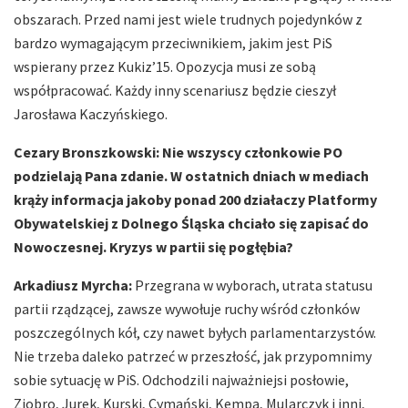
obszarach. Przed nami jest wiele trudnych pojedynków z
bardzo wymagającym przeciwnikiem, jakim jest PiS
wspierany przez Kukiz’15. Opozycja musi ze sobą
współpracować. Każdy inny scenariusz będzie cieszył
Jarosława Kaczyńskiego.
Cezary Bronszkowski: Nie wszyscy członkowie PO
podzielają Pana zdanie. W ostatnich dniach w mediach
krąży informacja jakoby ponad 200 działaczy Platformy
Obywatelskiej z Dolnego Śląska chciało się zapisać do
Nowoczesnej. Kryzys w partii się pogłębia?
Arkadiusz Myrcha:
Przegrana w wyborach, utrata statusu
partii rządzącej, zawsze wywołuje ruchy wśród członków
poszczególnych kół, czy nawet byłych parlamentarzystów.
Nie trzeba daleko patrzeć w przeszłość, jak przypomnimy
sobie sytuację w PiS. Odchodzili najważniejsi posłowie,
Ziobro, Jurek, Kurski, Cymański, Kempa, Mularczyk i inni,