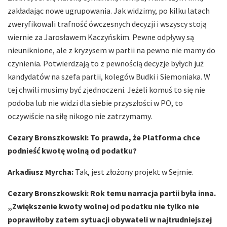
zakładając nowe ugrupowania. Jak widzimy, po kilku latach
zweryfikowali trafność ówczesnych decyzji i wszyscy stoją
wiernie za Jarosławem Kaczyńskim. Pewne odpływy są
nieuniknione, ale z kryzysem w partii na pewno nie mamy do
czynienia. Potwierdzają to z pewnością decyzje byłych już
kandydatów na szefa partii, kolegów Budki i Siemoniaka. W
tej chwili musimy być zjednoczeni. Jeżeli komuś to się nie
podoba lub nie widzi dla siebie przyszłości w PO, to
oczywiście na siłę nikogo nie zatrzymamy.
Cezary Bronszkowski: To prawda, że Platforma chce
podnieść kwotę wolną od podatku?
Arkadiusz Myrcha:
Tak, jest złożony projekt w Sejmie.
Cezary Bronszkowski: Rok temu narracja partii była inna.
„Zwiększenie kwoty wolnej od podatku nie tylko nie
poprawiłoby zatem sytuacji obywateli w najtrudniejszej