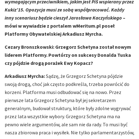
wymagającym przeciwnikiem, jakim jest PiS wspierany przez
Kukiz’15. Opozycja musi ze sobą współpracować. Każdy
inny scenariusz będzie cieszył Jarosława Kaczyńskiego
–
mówi w wywiadzie z portalem wMeritum.pl poseł
Platformy Obywatelskiej Arkadiusz Myrcha.
Cezary Bronszkowski: Grzegorz Schetyna został nowym
liderem Platformy. Powtórzy on sukcesy Donalda Tuska
czy pójdzie drogą porażek Ewy Kopacz?
Arkadiusz Myrcha:
Sądzę, że Grzegorz Schetyna pójdzie
swoją drogą, choć jak często podkreśla, trzeba powrócić do
korzeni. Platforma musi odbudować się na nowo. Przez
pierwsze lata Grzegorz Schetyna był jej sekretarzem
generalnym, budował struktury, które były zdolne wygrywać
przez lata wszystkie wybory. Grzegorz Schetyna ma na
pewno wiele argumentów, ale sam nie da rady. To musi być
nasza zbiorowa praca i wysiłek. Nie tylko parlamentarzystów,