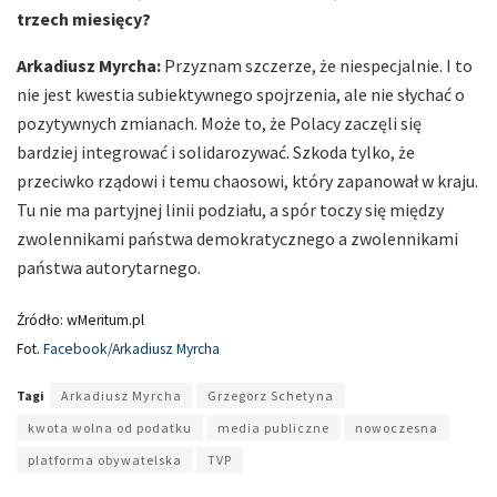
trzech miesięcy?
Arkadiusz Myrcha:
Przyznam szczerze, że niespecjalnie. I to
nie jest kwestia subiektywnego spojrzenia, ale nie słychać o
pozytywnych zmianach. Może to, że Polacy zaczęli się
bardziej integrować i solidarozywać. Szkoda tylko, że
przeciwko rządowi i temu chaosowi, który zapanował w kraju.
Tu nie ma partyjnej linii podziału, a spór toczy się między
zwolennikami państwa demokratycznego a zwolennikami
państwa autorytarnego.
Źródło: wMeritum.pl
Fot.
Facebook/Arkadiusz Myrcha
Tagi
Arkadiusz Myrcha
Grzegorz Schetyna
kwota wolna od podatku
media publiczne
nowoczesna
platforma obywatelska
TVP