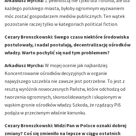
Arkadiusz Myrcha:
Z pewnością nie tylko dla Torunia, ale dla
każdego polskiego miasta, byłoby ogromnym wyzwaniem
móc zostać gospodarzem mediów publicznych. Ten wątek
pozostanie raczej tylko w kategoriach political fiction.
Cezary Bronszkowski: Swego czasu niektóre środowiska
postulowały, i nadal postulują, decentralizację ośrodków
władzy. Warto pochylić się nad tym problemem?
Arkadiusz Myrcha:
W mojej ocenie jak najbardziej.
Koncentrowanie ośrodków decyzyjnych w organie
najwyższego szczebla nie zawsze jest potrzebne. To jest z
resztą wyróżnik nowoczesnych Państw, które odchodzą od
tworzenia ogromnych, skonsolidowanych i skupionym w
wąskim gronie ośrodków władzy. Szkoda, że rządzący PiS
podąża w przeciwnym właśnie kierunku.
Cezary Bronszkowski: Widzi Pan w Polsce oznaki dobrej
zmiany? Coś się zmieniło na lepsze w ciągu ostatnich