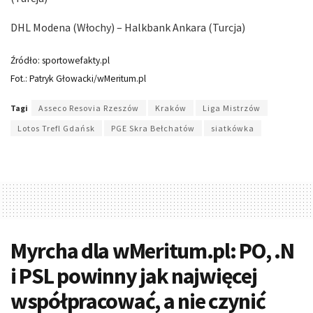
DHL Modena (Włochy) – Halkbank Ankara (Turcja)
Źródło: sportowefakty.pl
Fot.: Patryk Głowacki/wMeritum.pl
Tagi
Asseco Resovia Rzeszów
Kraków
Liga Mistrzów
Lotos Trefl Gdańsk
PGE Skra Bełchatów
siatkówka
Myrcha dla wMeritum.pl: PO, .N
i PSL powinny jak najwięcej
współpracować, a nie czynić