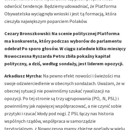
odwrócić tendencje. Będziemy udowadniać, że Platforma
Obywatelska wyciągnęła wnioski i jest tą formacją, która
cieszyła największym poparciem Polaków.
Cezary Bronszkowski:
Na scenie politycznej Platforma
ma konkurenta, który podczas wyborów do parlamentu
odebrał Po sporo głosów. W ciągu zaledwie kilku miesięcy
Nowoczesna Ryszarda Petru zbiła pokaźny kapitał
polityczny, a dziś, według sondaży, jest liderem opozycji.
Arkadiusz Myrcha:
Na pewno efekt nowości i świeżości ma
swoje odzwierciedlenie w obecnych sondażach. Uważam, że w
obecnej sytuacji nie powinniśmy szukać rywalizacji na
opozycji. Po tej stronie są trzy ugrupowania (PO, .N, PSL) i
powinniśmy jak najwięcej współpracować, a nie czynić sobie
przytyki i rzucać kłody pod nogi. Z PSL łączy nas historia
wspólnych rządów, współpraca w samorządzie
terytorialnym, z Nowoczesną mamy zbieżne poglądy w wielu