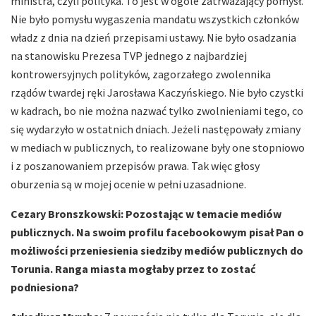
ministra, czyli polityka. To jest w ogóle zatrważający pomysł.
Nie było pomysłu wygaszenia mandatu wszystkich członków
władz z dnia na dzień przepisami ustawy. Nie było osadzania
na stanowisku Prezesa TVP jednego z najbardziej
kontrowersyjnych polityków, zagorzałego zwolennika
rządów twardej ręki Jarosława Kaczyńskiego. Nie było czystki
w kadrach, bo nie można nazwać tylko zwolnieniami tego, co
się wydarzyło w ostatnich dniach. Jeżeli następowały zmiany
w mediach w publicznych, to realizowane były one stopniowo
i z poszanowaniem przepisów prawa. Tak więc głosy
oburzenia są w mojej ocenie w pełni uzasadnione.
Cezary Bronszkowski: Pozostając w temacie mediów
publicznych. Na swoim profilu facebookowym pisał Pan o
możliwości przeniesienia siedziby mediów publicznych do
Torunia. Ranga miasta mogłaby przez to zostać
podniesiona?