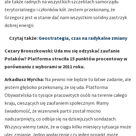
ale także radnych na wszystkich szczeblach samorządu
terytorialnego i członków kół. Jestem przekonany, że
Grzegorz jest w stanie dać nam wszystkim solidny zastrzyk
dobrej energii.
Czytaj także:
Geostrategia, czas na radykalne zmiany
Cezary Bronszkowski: Uda mu się odzyskać zaufanie
Polaków? Platforma straciła 15 punktów procentowy w
porównaniu z wyborami w 2011 roku.
Arkadiusz Myrcha:
Na pewno nie będzie to łatwe zadanie, ale
jestem głęboko przekonany, że się uda. Platforma
Obywatelska to tysiące pracowitych osób na terenie całego
kraju, cieszących się zaufaniem społecznym. Mamy
świadomość, że wizerunek partii został mocno
nadszarpnięty, co odbija się na dzisiejszych sondażach.
Wszyscy wiemy także, że w ciągu kilku miesięcy sytuacja może
ulec zmianie. Jedno wydarzenie czy jeden projekt może