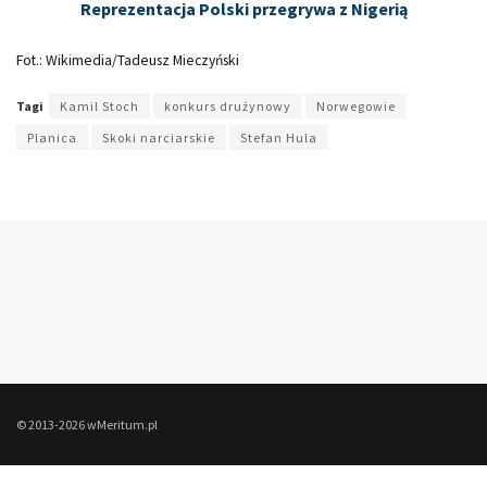
Reprezentacja Polski przegrywa z Nigerią
Fot.: Wikimedia/Tadeusz Mieczyński
Tagi
Kamil Stoch
konkurs drużynowy
Norwegowie
Planica
Skoki narciarskie
Stefan Hula
© 2013-2026 wMeritum.pl