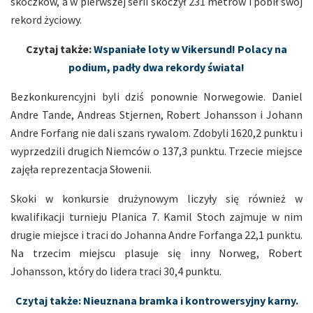
skoczków, a w pierwszej serii skoczył 231 metrów i pobił swój
rekord życiowy.
Czytaj także:
Wspaniałe loty w Vikersund! Polacy na
podium, padły dwa rekordy świata!
Bezkonkurencyjni byli dziś ponownie Norwegowie. Daniel
Andre Tande, Andreas Stjernen, Robert Johansson i Johann
Andre Forfang nie dali szans rywalom. Zdobyli 1620,2 punktu i
wyprzedzili drugich Niemców o 137,3 punktu. Trzecie miejsce
zajęła reprezentacja Słowenii.
Skoki w konkursie drużynowym liczyły się również w
kwalifikacji turnieju Planica 7. Kamil Stoch zajmuje w nim
drugie miejsce i traci do Johanna Andre Forfanga 22,1 punktu.
Na trzecim miejscu plasuje się inny Norweg, Robert
Johansson, który do lidera traci 30,4 punktu.
Czytaj także: Nieuznana bramka i kontrowersyjny karny.