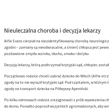
Nieuleczalna choroba i decyzja lekarzy
Alfie Evans cierpiał na niezidentyfikowaną chorobę neurologiczn
zgodni – zamiany są nieodwracalne, a śmierć chłopca jest pewn
pozbawione zmysłu wzroku, słuchu, smaku i dotyku.
Decyzją lekarzy, którą podtrzymał brytyjski sąd, chłopiec zosta
Początkowo rodzice chcieli zabrać dziecko do Włoch (Alfie ot
zgody na to nie wyraził brytyjski sąd. Pod szpitalem, w którym 
zgody na transport dziecka na Półwysep Apeniński.
Po kilku odmowach rodzice zrezygnowali z prób wywiezienia chło
do domu. Ponadto poprosił wszystkich zgromadzonych, aby wróc