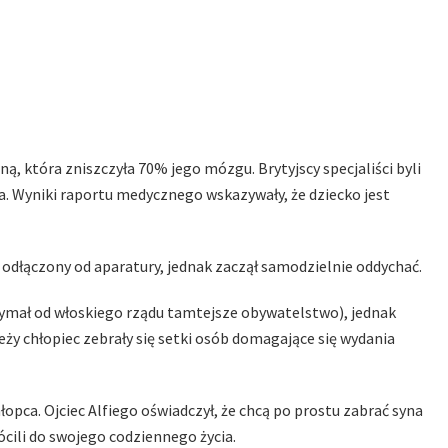
ą, która zniszczyła 70% jego mózgu. Brytyjscy specjaliści byli
a. Wyniki raportu medycznego wskazywały, że dziecko jest
ł odłączony od aparatury, jednak zaczął samodzielnie oddychać.
rzymał od włoskiego rządu tamtejsze obywatelstwo), jednak
leży chłopiec zebrały się setki osób domagające się wydania
pca. Ojciec Alfiego oświadczył, że chcą po prostu zabrać syna
ili do swojego codziennego życia.