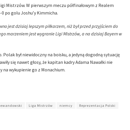
Ligi Mistrzów. W pierwszym meczu półfinałowym z Realem
1-0 po golu Joshu’y Kimmicha.
no jest dzisiaj lepszym piłkarzem, niż był przed przyjściem do
jego marzeniem jest wygranie Ligi Mistrzów, a na dzisiaj Bayern w
olak był niewidoczny na boisku, a jedyną dogodną sytuację
wiły się nawet głosy, że kapitan kadry Adama Nawałki nie
zy na wykupienie go z Monachium.
Lewandowski
Liga Mistrzów
niemcy
Reprezentacja Polski