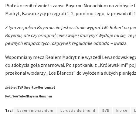
Płatek ocenił również szanse Bayernu Monachium na zdobycie 
Madryt, Bawarczycy przegrali 1-2, pomimo tego, iż prowadzili 
Z tym zespołem Bayernu nie jest w stanie wygrać LM. Robert na pew
Bayernu, ale czy osiągnął cele swoje i drużyny? Wydaje mi się, że 
pewnych etapach tych rozgrywek regularnie odpada
– uważa.
Wspomniany mecz Realem Madryt nie wyszedł Lewandowskiego. P
do zdobycia gola zmarnował. Po spotkaniu z „Królewskimi” poja
przekonał włodarzy „Los Blancos” do wyłożenia dużych pienięd
źródło: TVP Sport, wMeritum.pl
Fot. YouTube/Bayern Munchen
Tagi
bayern monachium
borussia dortmund
BVB
kibice