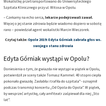
Wokalistkę przetransportowano do Uniwersyteckiego
Szpitala Klinicznego przy ul. Witosa w Opolu.
– Czekamy na echo serca,
lekarze podejrzewali zawał.
Więcej o jej stanie zdrowia będzie wiadomo dopiero w sobotę
rano – powiedział agent wokalistki Marcin Wieczorek.
Czytaj także:
Opole 2019: Edyta Górniak zabrała głos ws.
swojego stanu zdrowia
Edyta Górniak wystąpi w Opolu?
Doniesienia o tym, że gwiazda nie wystąpi w piątek w Opolu,
potwierdził ze sceny także Tomasz Kammel. 40 stopni ciepła
pokonało gwiazdę. Zasłabła i trafiła do szpitala”- oznajmił
podczas transmisji koncertu „Od Opola do Opola”. W piątek,
by wesprzeć artystkę, cały amfiteatr zaśpiewał dla niej „Sto
lat”.