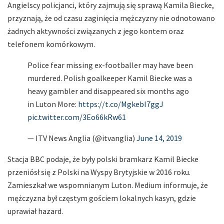
Angielscy policjanci, który zajmują się sprawą Kamila Biecke,
przyznają, że od czasu zaginięcia mężczyzny nie odnotowano
żadnych aktywności związanych z jego kontem oraz
telefonem komórkowym.
Police fear missing ex-footballer may have been
murdered. Polish goalkeeper Kamil Biecke was a
heavy gambler and disappeared six months ago
in Luton More:
https://t.co/MgkebI7ggJ
pic.twitter.com/3Eo66kRw61
— ITV News Anglia (@itvanglia)
June 14, 2019
Stacja BBC podaje, że były polski bramkarz Kamil Biecke
przeniósł się z Polski na Wyspy Brytyjskie w 2016 roku.
Zamieszkał we wspomnianym Luton. Medium informuje, że
mężczyzna był częstym gościem lokalnych kasyn, gdzie
uprawiał hazard.