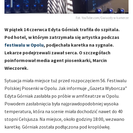
Fot. YouTube.com/Gwiazdy w kamerze
W piątek 14 czerwca Edyta Górniak trafiła do szpitala.
Pod hotel, w którym zatrzymała się artystka podczas
festiwalu w Opolu
, podjechała karetka na sygnale.
Lekarze podejrzewali zawał serca. O szczegółach
poinformował media agent piosenkarki, Marcin
Wieczorek.
Sytuacja miała miejsce tuż przed rozpoczęciem 56. Festiwalu
Polskiej Piosenki w Opolu. Jak informuje „Gazeta Wyborcza”
Edyta Górniak zasłabła po próbie w amfiteatrze w Opolu.
Powodem zasłabnięcia była najprawdopodobniej wysoka
temperatura, która na scenie miała dochodzić nawet do 40
stopni Celsjusza. Na miejsce, około godziny 18:00, wezwano
karetkę. Górniak została podłączona pod kroplówkę.