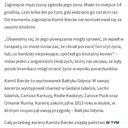
Zaginięcie mężczyzny zgłosiła jego żona. Miało to miejsce 14
grudnia, czyli kilka dni po tym, gdy widziano go ostatni raz.
Od momentu zaginięcia Kamil Biecke nie kontaktował się ze
swoimi bliskimi.
„Obawiamy się, że jego powiązania mogły sprawić, że wpadł w
tarapaty, co może oznaczać, że chciał porzucić ten styl życia,
lub, co bardziej niepokojące, spotkał go brutalny koniec” –
mówi jeden z angielskich śledczych, który nie ukrywa, że były
polski bramkarz mógł stracić życie w wyniku porachunków.
Kamil Biecke to wychowanek Bałtyku Gdynia. W swojej
karierze występował również w Gedanii Gdańsk, Lechii
Gdańsk, Cartusii Kartuzy, Rodle Kwidzyn, Zatoce Puck oraz
Orkanie Rumia. Karierę zakończył w 2013 roku w klubie, w
którym rozpoczął swoją przygodę – Bałtyku Gdynia.
Cały przebieg kariery Kamila Biecke znajdą państwo
W TYM