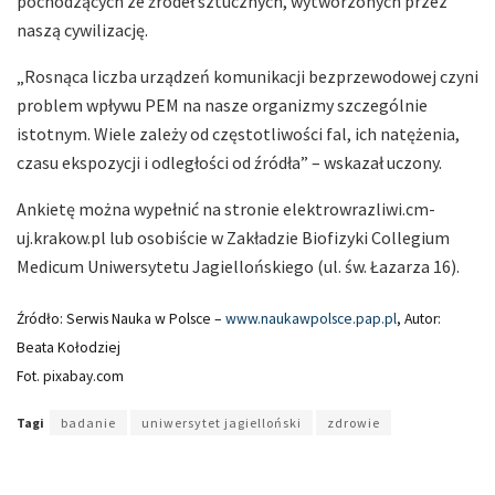
pochodzących ze źródeł sztucznych, wytworzonych przez
naszą cywilizację.
„Rosnąca liczba urządzeń komunikacji bezprzewodowej czyni
problem wpływu PEM na nasze organizmy szczególnie
istotnym. Wiele zależy od częstotliwości fal, ich natężenia,
czasu ekspozycji i odległości od źródła” – wskazał uczony.
Ankietę można wypełnić na stronie elektrowrazliwi.cm-
uj.krakow.pl lub osobiście w Zakładzie Biofizyki Collegium
Medicum Uniwersytetu Jagiellońskiego (ul. św. Łazarza 16).
Źródło: Serwis Nauka w Polsce –
www.naukawpolsce.pap.pl
, Autor:
Beata Kołodziej
Fot. pixabay.com
Tagi
badanie
uniwersytet jagielloński
zdrowie