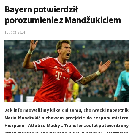
Bayern potwierdził
porozumienie z Mandžukiciem
11 lipca 2014
Jak informowaliśmy kilka dni temu, chorwacki napastnik
Mario Mandžukić niebawem przejdzie do zespołu mistrza
Hiszpanii – Atletico Madryt. Transfer został potwierdzony
przez dyrektora sportowego klubu z Bawarii – Matthiasa