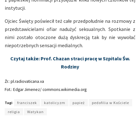
instytucji.
Ojciec Święty poświecił też całe przedpołudnie na rozmowy z
przedstawicielami ofiar nadużyć seksualnych. Spotkanie z
nimi zostało otoczone dużą dyskrecją tak by nie wywołać
niepotrzebnych sensacji medialnych.
Cz
ytaj także: Prof. Chazan
straci pracę w Szpitalu Św.
Rodziny
Źr.: pl.radiovaticana.va
Fot.: Edgar Jimenez/ commons.wikimedia.org
Tagi
franciszek
katolicyzm
papież
pedofilia w Kościele
religia
Watykan