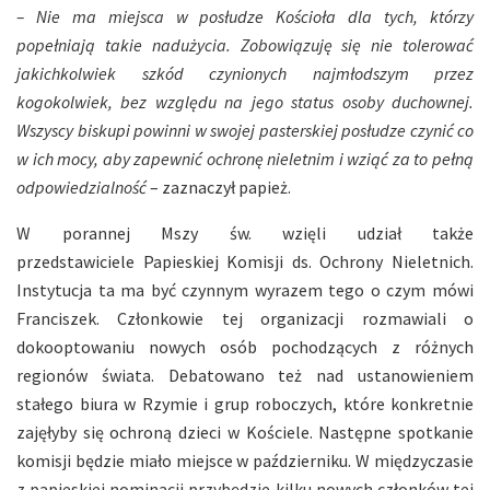
– Nie ma miejsca w posłudze Kościoła dla tych, którzy
popełniają takie nadużycia. Zobowiązuję się nie tolerować
jakichkolwiek szkód czynionych najmłodszym przez
kogokolwiek, bez względu na jego status osoby duchownej.
Wszyscy biskupi powinni w swojej pasterskiej posłudze czynić co
w ich mocy, aby zapewnić ochronę nieletnim i wziąć za to pełną
odpowiedzialność
– zaznaczył papież.
W porannej Mszy św. wzięli udział także
przedstawiciele Papieskiej Komisji ds. Ochrony Nieletnich.
Instytucja ta ma być czynnym wyrazem tego o czym mówi
Franciszek. Członkowie tej organizacji rozmawiali o
dokooptowaniu nowych osób pochodzących z różnych
regionów świata. Debatowano też nad ustanowieniem
stałego biura w Rzymie i grup roboczych, które konkretnie
zajęłyby się ochroną dzieci w Kościele. Następne spotkanie
komisji będzie miało miejsce w październiku. W międzyczasie
z papieskiej nominacji przybędzie kilku nowych członków tej