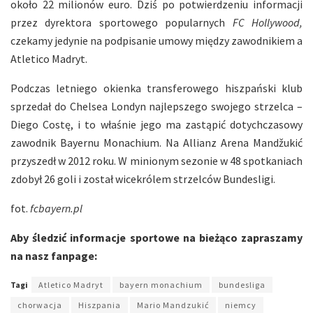
około 22 milionów euro. Dziś po potwierdzeniu informacji
przez dyrektora sportowego popularnych
FC Hollywood,
czekamy jedynie na podpisanie umowy między zawodnikiem a
Atletico Madryt.
Podczas letniego okienka transferowego hiszpański klub
sprzedał do Chelsea Londyn najlepszego swojego strzelca –
Diego Costę, i to właśnie jego ma zastąpić dotychczasowy
zawodnik Bayernu Monachium. Na Allianz Arena Mandžukić
przyszedł w 2012 roku. W minionym sezonie w 48 spotkaniach
zdobył 26 goli i został wicekrólem strzelców Bundesligi.
fot.
fcbayern.pl
Aby śledzić informacje sportowe na bieżąco zapraszamy
na nasz fanpage:
Tagi
Atletico Madryt
bayern monachium
bundesliga
chorwacja
Hiszpania
Mario Mandzukić
niemcy