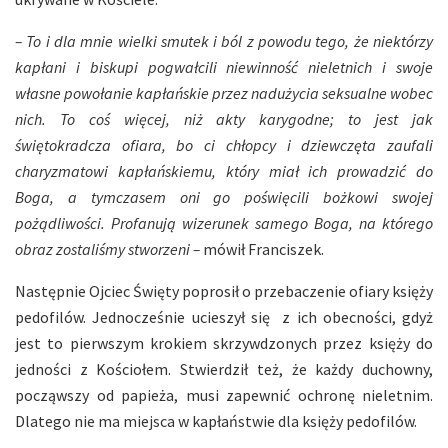
– To i dla mnie wielki smutek i ból z powodu tego, że niektórzy
kapłani i biskupi pogwałcili niewinność nieletnich i swoje
własne powołanie kapłańskie przez nadużycia seksualne wobec
nich. To coś więcej, niż akty karygodne; to jest jak
świętokradcza ofiara, bo ci chłopcy i dziewczęta zaufali
charyzmatowi kapłańskiemu, który miał ich prowadzić do
Boga, a tymczasem oni go poświęcili bożkowi swojej
pożądliwości. Profanują wizerunek samego Boga, na którego
obraz zostaliśmy stworzeni –
mówił Franciszek.
Następnie Ojciec Święty poprosił o przebaczenie ofiary księży
pedofilów. Jednocześnie ucieszył się z ich obecności, gdyż
jest to pierwszym krokiem skrzywdzonych przez księży do
jedności z Kościołem. Stwierdził też, że każdy duchowny,
począwszy od papieża, musi zapewnić ochronę nieletnim.
Dlatego nie ma miejsca w kapłaństwie dla księży pedofilów.