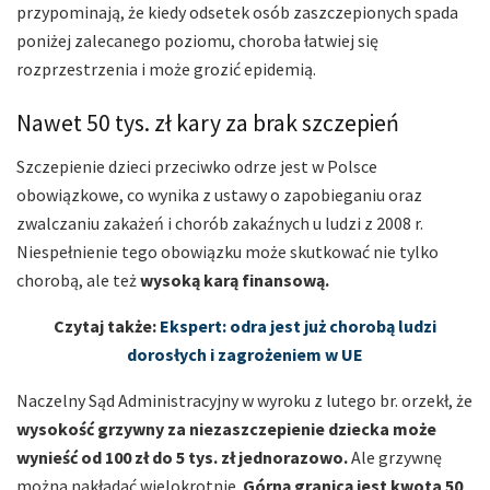
przypominają, że kiedy odsetek osób zaszczepionych spada
poniżej zalecanego poziomu, choroba łatwiej się
rozprzestrzenia i może grozić epidemią.
Nawet 50 tys. zł kary za brak szczepień
Szczepienie dzieci przeciwko odrze jest w Polsce
obowiązkowe, co wynika z ustawy o zapobieganiu oraz
zwalczaniu zakażeń i chorób zakaźnych u ludzi z 2008 r.
Niespełnienie tego obowiązku może skutkować nie tylko
chorobą, ale też
wysoką karą finansową.
Czytaj także:
Ekspert: odra jest już chorobą ludzi
dorosłych i zagrożeniem w UE
Naczelny Sąd Administracyjny w wyroku z lutego br. orzekł, że
wysokość grzywny za niezaszczepienie dziecka może
wynieść od 100 zł do 5 tys. zł jednorazowo.
Ale grzywnę
można nakładać wielokrotnie.
Górną granicą jest kwota 50