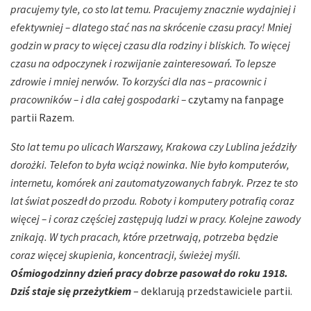
pracujemy tyle, co sto lat temu. Pracujemy znacznie wydajniej i
efektywniej – dlatego stać nas na skrócenie czasu
pracy! Mniej
godzin w pracy to więcej czasu dla rodziny i bliskich. To więcej
czasu na odpoczynek i rozwijanie zainteresowań. To lepsze
zdrowie i mniej nerwów. To korzyści dla nas – pracownic i
pracowników – i dla całej gospodarki –
czytamy na fanpage
partii Razem.
Sto lat temu po ulicach Warszawy, Krakowa czy Lublina jeździły
dorożki. Telefon to była wciąż nowinka. Nie było komputerów,
internetu, komórek ani zautomatyzowanych fabryk. Przez te sto
lat świat poszedł do przodu. Roboty i komputery potrafią coraz
więcej – i coraz częściej zastępują ludzi w pracy. Kolejne zawody
znikają. W tych pracach, które przetrwają, potrzeba będzie
coraz więcej skupienia, koncentracji, świeżej myśli.
Ośmiogodzinny dzień pracy dobrze pasował do roku 1918.
Dziś staje się przeżytkiem
– deklarują przedstawiciele partii.