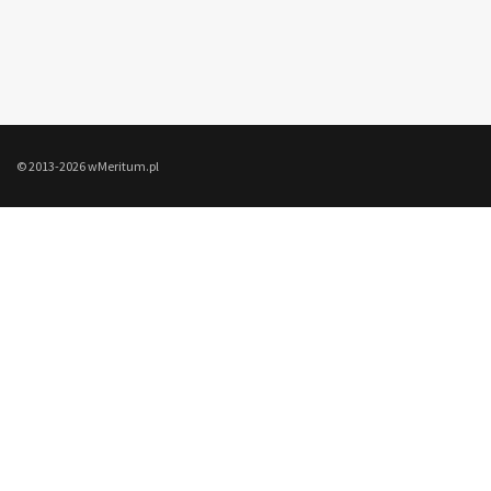
© 2013-2026 wMeritum.pl