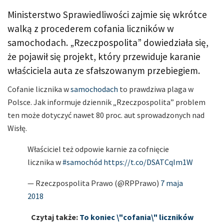
Ministerstwo Sprawiedliwości zajmie się wkrótce
walką z procederem cofania liczników w
samochodach. „Rzeczpospolita” dowiedziała się,
że pojawił się projekt, który przewiduje karanie
właściciela auta ze sfałszowanym przebiegiem.
Cofanie licznika w
samochodach
to prawdziwa plaga w
Polsce. Jak informuje dziennik „Rzeczpospolita” problem
ten może dotyczyć nawet 80 proc. aut sprowadzonych nad
Wisłę.
Właściciel też odpowie karnie za cofnięcie
licznika w
#samochód
https://t.co/DSATCqIm1W
— Rzeczpospolita Prawo (@RPPrawo)
7 maja
2018
Czytaj także:
To koniec \"cofania\" liczników