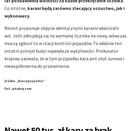
lat pozbawienia wolności za każde przekręcenie licznika
.
Co istotne,
karani będą zarówno zlecający oszustwo, jak i
wykonawcy.
Resort proponuje objęcie identycznymi karami właścicieli
aut. Jeśli zdecydują się na wymianę licznika na nowy, wówczas
muszą zgłosić to w stacji kontroli pojazdów. To właśnie ten
ostatni pomysł budzi największe wątpliwości. Prokurator
krajowy zauważa, że w tym przypadku kara jest zbyt surowa i
niewspółmierna do przewinienia.
Źródło: „Rzeczpospolita”
Fot.: pixabay.com
Nawet 50 tys. zł kary za brak