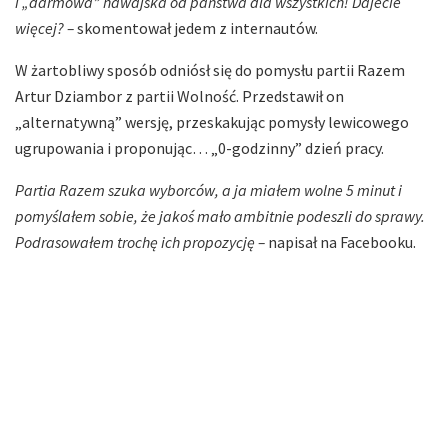
i „darmowa” hawajska od państwa dla wszystkich! Dajecie
więcej? –
skomentował jedem z internautów.
W żartobliwy sposób odniósł się do pomysłu partii Razem
Artur Dziambor z partii Wolność. Przedstawił on
„alternatywną” wersję, przeskakując pomysły lewicowego
ugrupowania i proponując… „0-godzinny” dzień pracy.
Partia Razem szuka wyborców, a ja miałem wolne 5 minut i
pomyślałem sobie, że jakoś mało ambitnie podeszli do sprawy.
Podrasowałem trochę ich propozycję –
napisał na Facebooku.