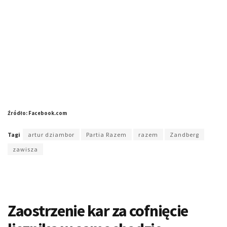
Źródło: Facebook.com
Tagi
artur dziambor
Partia Razem
razem
Zandberg
zawisza
Zaostrzenie kar za cofnięcie