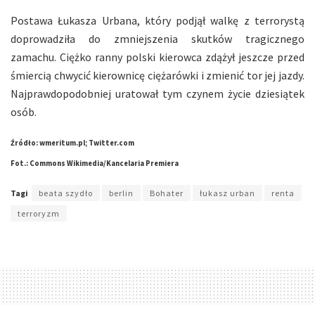
Postawa Łukasza Urbana, który podjął walkę z terrorystą
doprowadziła do zmniejszenia skutków tragicznego
zamachu. Ciężko ranny polski kierowca zdążył jeszcze przed
śmiercią chwycić kierownicę ciężarówki i zmienić tor jej jazdy.
Najprawdopodobniej uratował tym czynem życie dziesiątek
osób.
Źródło: wmeritum.pl; Twitter.com
Fot.: Commons Wikimedia/Kancelaria Premiera
Tagi
beata szydło
berlin
Bohater
łukasz urban
renta
terroryzm