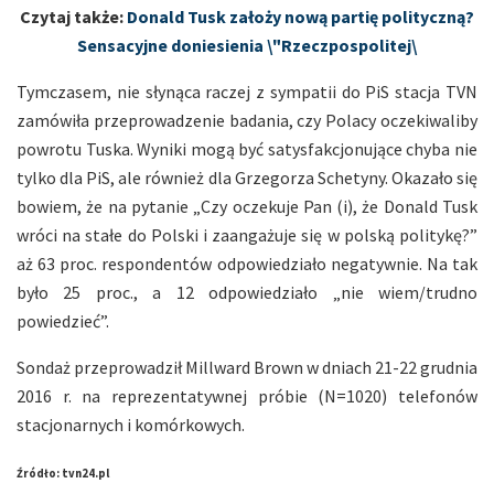
Czytaj także:
Donald Tusk założy nową partię polityczną?
Sensacyjne doniesienia \"Rzeczpospolitej\
Tymczasem, nie słynąca raczej z sympatii do PiS stacja TVN
zamówiła przeprowadzenie badania, czy Polacy oczekiwaliby
powrotu Tuska. Wyniki mogą być satysfakcjonujące chyba nie
tylko dla PiS, ale również dla Grzegorza Schetyny. Okazało się
bowiem, że na pytanie „Czy oczekuje Pan (i), że Donald Tusk
wróci na stałe do Polski i zaangażuje się w polską politykę?”
aż 63 proc. respondentów odpowiedziało negatywnie. Na tak
było 25 proc., a 12 odpowiedziało „nie wiem/trudno
powiedzieć”.
Sondaż przeprowadził Millward Brown w dniach 21-22 grudnia
2016 r. na reprezentatywnej próbie (N=1020) telefonów
stacjonarnych i komórkowych.
Źródło: tvn24.pl