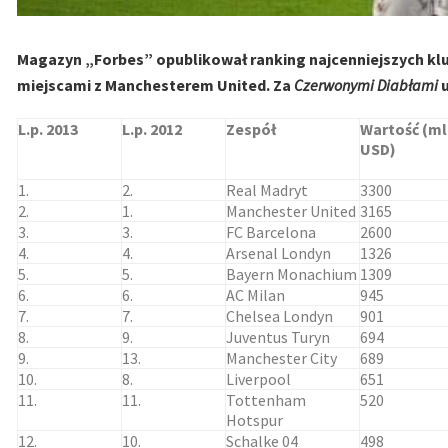
Magazyn „Forbes” opublikował ranking najcenniejszych klub
miejscami z
Manchesterem United. Za
Czerwonymi Diabłami
u
L.p. 2013
L.p. 2012
Zespół
Wartość (ml
USD)
1.
2.
Real Madryt
3300
2.
1.
Manchester United
3165
3.
3.
FC Barcelona
2600
4.
4.
Arsenal Londyn
1326
5.
5.
Bayern Monachium
1309
6.
6.
AC Milan
945
7.
7.
Chelsea Londyn
901
8.
9.
Juventus Turyn
694
9.
13.
Manchester City
689
10.
8.
Liverpool
651
11.
11.
Tottenham
520
Hotspur
12.
10.
Schalke 04
498