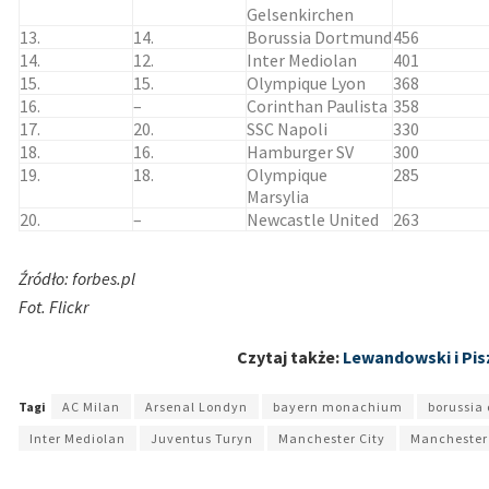
Gelsenkirchen
13.
14.
Borussia Dortmund
456
14.
12.
Inter Mediolan
401
15.
15.
Olympique Lyon
368
16.
–
Corinthan Paulista
358
17.
20.
SSC Napoli
330
18.
16.
Hamburger SV
300
19.
18.
Olympique
285
Marsylia
20.
–
Newcastle United
263
Źródło: forbes.pl
Fot. Flickr
Czytaj także:
Lewandowski i Pis
Tagi
AC Milan
Arsenal Londyn
bayern monachium
borussia
Inter Mediolan
Juventus Turyn
Manchester City
Manchester