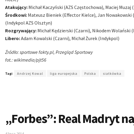
Atakujący:
Michał Kaczyński (AZS Częstochowa), Maciej Muzaj (
Środkowi:
Mateusz Bieniek (Effector Kielce), Jan Nowakowski (
(Indykpol AZS Olsztyn)
Rozgrywający:
Michał Kędzierski (Czarni), Nikodem Wolański (
Libero:
Adam Kowalski (Czarni), Michał Żurek (Indykpol)
Źródło: sportowe fakty.pl, Przegląd Sportowy
fot.: wikimedia/pjt56
Tagi
Andrzej Kowal
liga europejska
Polska
siatkówka
„Forbes”: Real Madryt n
4 lipca 2014