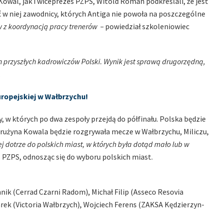
owal, jak i wiceprezes PZPS, Witold Roman podkreślali, że jest
 w niej zawodnicy, których Antiga nie powoła na poszczególne
ów z koordynacją pracy trenerów –
powiedział szkoleniowiec
h przyszłych kadrowiczów Polski. Wynik jest sprawą drugorzędną,
.
Europejskiej w Wałbrzychu!
, w których po dwa zespoły przejdą do półfinału. Polska będzie
rużyna Kowala będzie rozgrywała mecze w Wałbrzychu, Miliczu,
j dotrze do polskich miast, w których była dotąd mało lub w
 PZPS, odnosząc się do wyboru polskich miast.
k (Cerrad Czarni Radom), Michał Filip (Asseco Resovia
rek (Victoria Wałbrzych), Wojciech Ferens (ZAKSA Kędzierzyn-