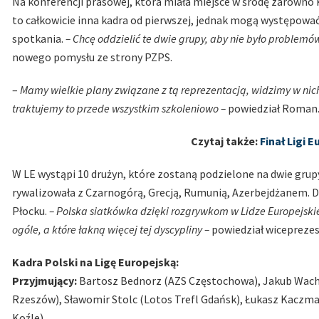
Na konferencji prasowej, która miała miejsce w środę zarówno K
to całkowicie inna kadra od pierwszej, jednak mogą występować
spotkania.
– Chcę oddzielić te dwie grupy, aby nie było problem
nowego pomysłu ze strony PZPS.
–
Mamy wielkie plany związane z tą reprezentacją, widzimy w nic
traktujemy to przede wszystkim szkoleniowo –
powiedział Roman
Czytaj także:
Finał Ligi 
W LE wystąpi 10 drużyn, które zostaną podzielone na dwie grupy
rywalizowała z Czarnogórą, Grecją, Rumunią, Azerbejdżanem. D
Płocku.
– Polska siatkówka dzięki rozgrywkom w Lidze Europejskie
ogóle, a które łakną więcej tej dyscypliny –
powiedział wiceprezes
Kadra Polski na Ligę Europejską:
Przyjmujący:
Bartosz Bednorz (AZS Częstochowa), Jakub Wachni
Rzeszów), Sławomir Stolc (Lotos Trefl Gdańsk), Łukasz Kaczma
Koźle)