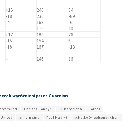
+15
240
54
-18
236
-89
-4
168
-6
–
119
10
+17
188
76
-15
154
6
-18
167
-13
–
146
16
zczek wyróżnieni przez Guardian
 dortmund
Chelsea Londyn
FC Barcelona
Forbes
 United
piłka nożna
Real Madryt
schalke 04 gelsenkirchen