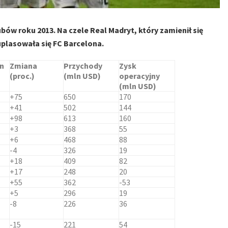
ów roku 2013. Na czele Real Madryt, który zamienił się
plasowała się FC Barcelona.
n
Zmiana
Przychody
Zysk
(proc.)
(mln USD)
operacyjny
(mln USD)
+75
650
170
+41
502
144
+98
613
160
+3
368
55
+6
468
88
-4
326
19
+18
409
82
+17
248
20
+55
362
-53
+5
296
19
-8
226
36
-15
221
54