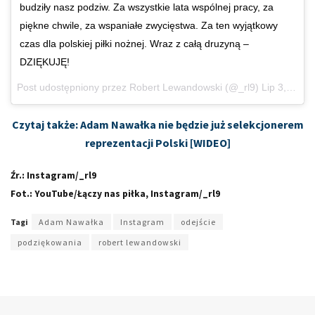
budziły nasz podziw. Za wszystkie lata wspólnej pracy, za
piękne chwile, za wspaniałe zwycięstwa. Za ten wyjątkowy
czas dla polskiej piłki nożnej. Wraz z całą druzyną –
DZIĘKUJĘ!
Post udostępniony przez
Robert Lewandowski
(@_rl9)
Lip 3, 2018 o 5:20 PDT
Czytaj także: Adam Nawałka nie będzie już selekcjonerem
reprezentacji Polski [WIDEO]
Źr.: Instagram/_rl9
Fot.: YouTube/Łączy nas piłka, Instagram/_rl9
Tagi
Adam Nawałka
Instagram
odejście
podziękowania
robert lewandowski