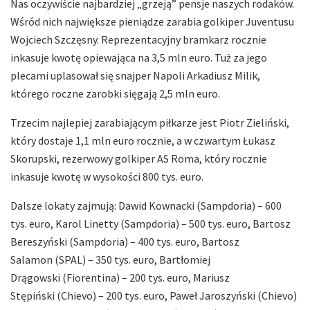
Nas oczywiście najbardziej „grzeją” pensje naszych rodaków.
Wśród nich największe pieniądze zarabia golkiper Juventusu
Wojciech Szczęsny. Reprezentacyjny bramkarz rocznie
inkasuje kwotę opiewająca na 3,5 mln euro. Tuż za jego
plecami uplasował się snajper Napoli Arkadiusz Milik,
którego roczne zarobki sięgają 2,5 mln euro.
Trzecim najlepiej zarabiającym piłkarze jest Piotr Zieliński,
który dostaje 1,1 mln euro rocznie, a w czwartym Łukasz
Skorupski, rezerwowy golkiper AS Roma, który rocznie
inkasuje kwotę w wysokości 800 tys. euro.
Dalsze lokaty zajmują: Dawid Kownacki (Sampdoria) – 600
tys. euro, Karol Linetty (Sampdoria) – 500 tys. euro, Bartosz
Bereszyński (Sampdoria) – 400 tys. euro, Bartosz
Salamon (SPAL) – 350 tys. euro, Bartłomiej
Drągowski (Fiorentina) – 200 tys. euro, Mariusz
Stępiński (Chievo) – 200 tys. euro, Paweł Jaroszyński (Chievo)