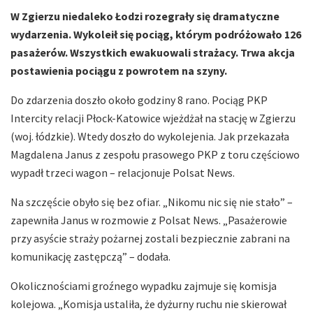
W Zgierzu niedaleko Łodzi rozegrały się dramatyczne
wydarzenia. Wykoleił się pociąg, którym podróżowało 126
pasażerów. Wszystkich ewakuowali strażacy. Trwa akcja
postawienia pociągu z powrotem na szyny.
Do zdarzenia doszło około godziny 8 rano. Pociąg PKP
Intercity relacji Płock-Katowice wjeżdżał na stację w Zgierzu
(woj. łódzkie). Wtedy doszło do wykolejenia. Jak przekazała
Magdalena Janus z zespołu prasowego PKP z toru częściowo
wypadł trzeci wagon – relacjonuje Polsat News.
Na szczęście obyło się bez ofiar. „Nikomu nic się nie stało” –
zapewniła Janus w rozmowie z Polsat News. „Pasażerowie
przy asyście straży pożarnej zostali bezpiecznie zabrani na
komunikację zastępczą” – dodała.
Okolicznościami groźnego wypadku zajmuje się komisja
kolejowa. „Komisja ustaliła, że dyżurny ruchu nie skierował