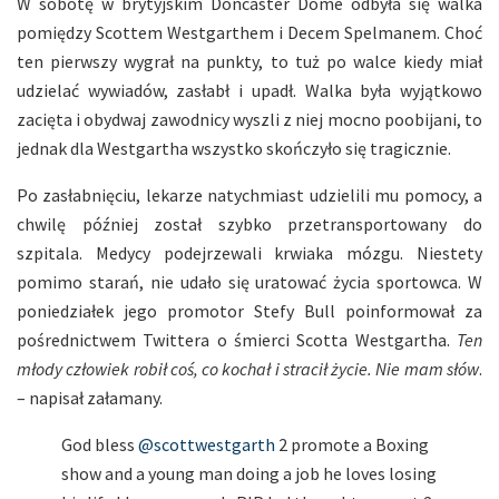
W sobotę w brytyjskim Doncaster Dome odbyła się walka
pomiędzy Scottem Westgarthem i Decem Spelmanem. Choć
ten pierwszy wygrał na punkty, to tuż po walce kiedy miał
udzielać wywiadów, zasłabł i upadł. Walka była wyjątkowo
zacięta i obydwaj zawodnicy wyszli z niej mocno poobijani, to
jednak dla Westgartha wszystko skończyło się tragicznie.
Po zasłabnięciu, lekarze natychmiast udzielili mu pomocy, a
chwilę później został szybko przetransportowany do
szpitala. Medycy podejrzewali krwiaka mózgu. Niestety
pomimo starań, nie udało się uratować życia sportowca. W
poniedziałek jego promotor Stefy Bull poinformował za
pośrednictwem Twittera o śmierci Scotta Westgartha.
Ten
młody człowiek robił coś, co kochał i stracił życie. Nie mam słów
.
– napisał załamany.
God bless
@scottwestgarth
2 promote a Boxing
show and a young man doing a job he loves losing