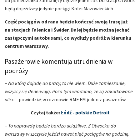
od poniedziałku zamknięty będzie jeden tor. Do stacji Otwock
będą dojeżdżały jedynie pociągi Kolei Mazowieckich.
Część pociągów od rana będzie kończyć swoją trasę już
na stacjach Falenica i Świder. Dalej będzie można jechać
zastępczymi autobusami, co wydłuży podróż w kierunku
centrum Warszawy.
Pasażerowie komentują utrudnienia w
podróży
–
Na którą dojadę do pracy, to nie wiem. Duże zamieszanie,
wszyscy się denerwują. Poza tym wiadomo, że są zakorkowane
ulice
– powiedział w rozmowie RMF FM jeden z pasażerów.
Czytaj także:
Łódź - polskie Detroit
–
To naprawdę będzie bardzo uciążliwe. Z Otwocka do
warszawy w szczycie jeździ nawet pięć pociągów na godzinę.