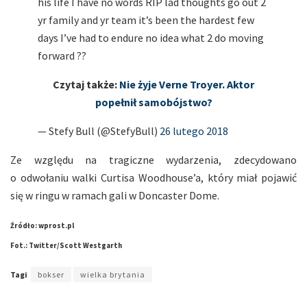
his life I have no words RIP lad thoughts go out 2
yr family and yr team it’s been the hardest few
days I’ve had to endure no idea what 2 do moving
forward ??
Czytaj także:
Nie żyje Verne Troyer. Aktor
popełnił samobójstwo?
— Stefy Bull (@StefyBull)
26 lutego 2018
Ze względu na tragiczne wydarzenia, zdecydowano
o odwołaniu walki Curtisa Woodhouse’a, który miał pojawić
się w ringu w ramach gali w Doncaster Dome.
Źródło: wprost.pl
Fot.: Twitter/Scott Westgarth
Tagi
bokser
wielka brytania