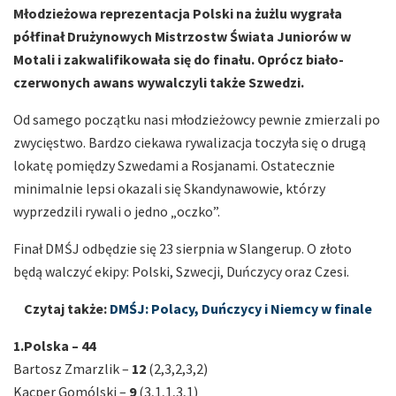
Młodzieżowa reprezentacja Polski na żużlu wygrała
półfinał Drużynowych Mistrzostw Świata Juniorów w
Motali i zakwalifikowała się do finału. Oprócz biało-
czerwonych awans wywalczyli także Szwedzi.
Od samego początku nasi młodzieżowcy pewnie zmierzali po
zwycięstwo. Bardzo ciekawa rywalizacja toczyła się o drugą
lokatę pomiędzy Szwedami a Rosjanami. Ostatecznie
minimalnie lepsi okazali się Skandynawowie, którzy
wyprzedzili rywali o jedno „oczko”.
Finał DMŚJ odbędzie się 23 sierpnia w Slangerup. O złoto
będą walczyć ekipy: Polski, Szwecji, Duńczycy oraz Czesi.
Czytaj także:
DMŚJ: Polacy, Duńczycy i Niemcy w finale
1.Polska – 44
Bartosz Zmarzlik –
12
(2,3,2,3,2)
Kacper Gomólski –
9
(3,1,1,3,1)