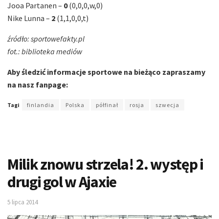
Jooa Partanen –
0
(0,0,0,w,0)
Nike Lunna –
2
(1,1,0,0,t)
źródło: sportowefakty.pl
fot.: biblioteka mediów
Aby śledzić informacje sportowe na bieżąco zapraszamy
na nasz fanpage:
Tagi
finlandia
Polska
półfinał
rosja
szwecja
Milik znowu strzela! 2. występ i
drugi gol w Ajaxie
5 lipca 2014