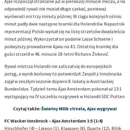
Ajax rozpoczął strzelanie już w pierwszej minucie meczu, a na
odpowiedź rywali nie musiał długo czekać, ponieważ
wyrównali oni trzy minuty później. W ciągu kolejnych ośmiu
minut padły dwie następne bramki dla Holendrów. Napastnik
reprezentacji Polski wpisał się na listę strzelców dwadzieścia
minut później. Wykorzystał on podanie Lasse Schoene i
podwyższy prowadzenie Ajaxu na 4:1. Ostatnią bramkę dla
gości strzelił w 46. minucie 18-letni Richairo Živković.
Rywal mistrza Holandii nie zaliczał się do europejskich
potęg, a wynik końcowy to potwierdził. Zespół z Innsbrucka
zajął w zeszłym sezonie dopiero 8. lokatę w Austriackiej
Bundeslidze. Tydzień temu Ajax Amsterdam pokonał aż 13:1
występujący na IV szczeblu rozgrywek w Holandii SDC Putten.
Czytaj także:
Świetny Milik strzela, Ajax wygrywa!
FC Wacker Innsbruck – Ajax Amsterdam 1:5 (1:4)
Hirschhofer (4) – Ligeon (1), Klaassen (8), Duarte (12), Milik