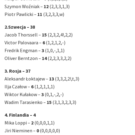
Szymon Woźniak –
12
(2,3,3,1,3)
Piotr Pawlicki –
11
(3,2,3,3,w)
2.Szwecja – 38
Jacob Thorssell –
15
(2,3,2,4!,2,2)
Victor Palovaara –
6
(1,2,1,2,-)
Fredrik Engman –
3
(1,0,-,1,1)
Oliver Berntzon –
14
(2,2,3,3,2,2)
3. Rosja – 37
Aleksandr Łoktajew –
13
(3,3,2,2!,t,3)
Ilja Czałow –
6
(1,2,1,1,1)
Wiktor Kułakow –
3
(0,1,-,2,-)
Wadim Tarasienko –
15
(3,1,3,2,3,3)
4. Finlandia – 4
Mika Loppi –
2
(0,0,0,1,1)
Jiri Nieminen –
0
(0,0,0,0,0)