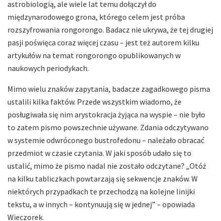
astrobiologią, ale wiele lat temu dołączył do
międzynarodowego grona, którego celem jest próba
rozszyfrowania rongorongo. Badacz nie ukrywa, że tej drugiej
pasji poświęca coraz więcej czasu – jest też autorem kilku
artykułów na temat rongorongo opublikowanych w
naukowych periodykach.
Mimo wielu znaków zapytania, badacze zagadkowego pisma
ustalili kilka faktów. Przede wszystkim wiadomo, że
posługiwała się nim arystokracja żyjąca na wyspie – nie było
to zatem pismo powszechnie używane. Zdania odczytywano
w systemie odwróconego bustrofedonu – należało obracać
przedmiot w czasie czytania. W jaki sposób udało się to
ustalić, mimo że pismo nadal nie zostało odczytane? „Otóż
na kilku tabliczkach powtarzają się sekwencje znaków. W
niektórych przypadkach te przechodzą na kolejne linijki
tekstu, a w innych – kontynuują się w jednej” – opowiada
Wieczorek.