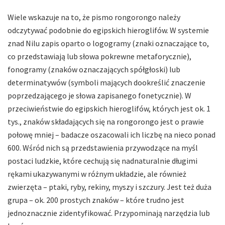
Wiele wskazuje na to, że pismo rongorongo należy
odczytywać podobnie do egipskich hieroglifów. W systemie
znad Nilu zapis oparto o logogramy (znaki oznaczające to,
co przedstawiają lub słowa pokrewne metaforycznie),
fonogramy (znaków oznaczających spółgłoski) lub
determinatywów (symboli mających dookreślić znaczenie
poprzedzającego je słowa zapisanego fonetycznie). W
przeciwieństwie do egipskich hieroglifów, których jest ok. 1
tys., znaków składających się na rongorongo jest o prawie
połowę mniej – badacze oszacowali ich liczbę na nieco ponad
600. Wśród nich są przedstawienia przywodzące na myśl
postaci ludzkie, które cechują się nadnaturalnie długimi
rękami ukazywanymi w różnym układzie, ale również
zwierzęta – ptaki, ryby, rekiny, myszy i szczury. Jest też duża
grupa – ok. 200 prostych znaków – które trudno jest
jednoznacznie zidentyfikować. Przypominają narzędzia lub