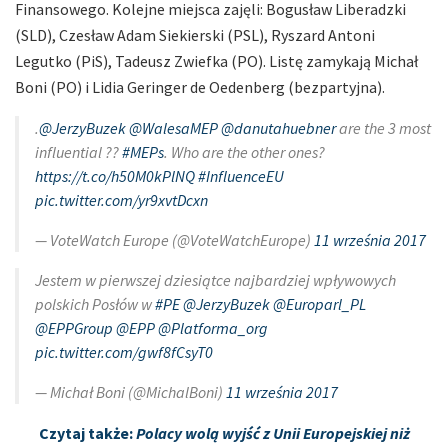
Finansowego. Kolejne miejsca zajęli: Bogusław Liberadzki
(SLD), Czesław Adam Siekierski (PSL), Ryszard Antoni
Legutko (PiS), Tadeusz Zwiefka (PO). Listę zamykają Michał
Boni (PO) i Lidia Geringer de Oedenberg (bezpartyjna).
.
@JerzyBuzek
@WalesaMEP
@danutahuebner
are the 3 most
influential ??
#MEPs
. Who are the other ones?
https://t.co/h50M0kPlNQ
#InfluenceEU
pic.twitter.com/yr9xvtDcxn
— VoteWatch Europe (@VoteWatchEurope)
11 września 2017
Jestem w pierwszej dziesiątce najbardziej wpływowych
polskich Posłów w
#PE
@JerzyBuzek
@Europarl_PL
@EPPGroup
@EPP
@Platforma_org
pic.twitter.com/gwf8fCsyT0
— Michał Boni (@MichalBoni)
11 września 2017
Czytaj także:
Polacy wolą wyjść z Unii Europejskiej niż