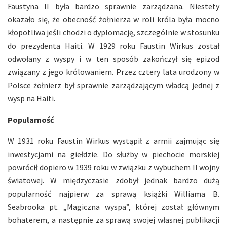
Faustyna II była bardzo sprawnie zarządzana. Niestety
okazało się, że obecność żołnierza w roli króla była mocno
kłopotliwa jeśli chodzi o dyplomację, szczególnie w stosunku
do prezydenta Haiti. W 1929 roku Faustin Wirkus został
odwołany z wyspy i w ten sposób zakończył się epizod
związany z jego królowaniem. Przez cztery lata urodzony w
Polsce żołnierz był sprawnie zarządzającym władcą jednej z
wysp na Haiti.
Popularność
W 1931 roku Faustin Wirkus wystąpił z armii zajmując się
inwestycjami na giełdzie. Do służby w piechocie morskiej
powrócił dopiero w 1939 roku w związku z wybuchem II wojny
światowej. W międzyczasie zdobył jednak bardzo dużą
popularność najpierw za sprawą książki Williama B.
Seabrooka pt. „Magiczna wyspa”, której został głównym
bohaterem, a następnie za sprawą swojej własnej publikacji