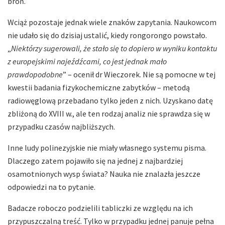
broń.
Wciąż pozostaje jednak wiele znaków zapytania. Naukowcom
nie udało się do dzisiaj ustalić, kiedy rongorongo powstało.
„
Niektórzy sugerowali, że stało się to dopiero w wyniku kontaktu
z europejskimi najeźdźcami, co jest jednak mało
prawdopodobne
” – ocenił dr Wieczorek. Nie są pomocne w tej
kwestii badania fizykochemiczne zabytków – metodą
radiowęglową przebadano tylko jeden z nich. Uzyskano datę
zbliżoną do XVIII w., ale ten rodzaj analiz nie sprawdza się w
przypadku czasów najbliższych.
Inne ludy polinezyjskie nie miały własnego systemu pisma.
Dlaczego zatem pojawiło się na jednej z najbardziej
osamotnionych wysp świata? Nauka nie znalazła jeszcze
odpowiedzi na to pytanie.
Badacze roboczo podzielili tabliczki ze względu na ich
przypuszczalną treść. Tylko w przypadku jednej panuje pełna