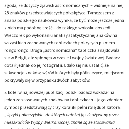
zgoda, że dotyczy zjawisk astronomicznych – widnieje na niej
28 znaków przedstawiających półksiężyce. Tymczasem z
analiz polskiego naukowca wynika, że być może jeszcze jedna
z nich ma podobną treść – do takiego wniosku doszedł
Wieczorek po wykonaniu analizy statystycznej znaków na
wszystkich zachowanych tabliczkach pokrytych pismem
rongorongo. Druga „astronomiczna” tabliczka znajdowała
się w Belgii, ale spłonęła w czasie I wojny światowej. Badacz
dotarł jednak do jej fotografii. Udało się mu ustalić, że
sekwencje znaków, wśród których były półksiężyce, miejscami
pokrywały się w przypadku dwóch zabytków.
Z kolei w najnowszej publikacji polski badacz wskazał na
jeden ze stosowanych znaków na tabliczkach – jego zdaniem
symbol przedstawiający trzy koraliki pełni rolę duplikatora.
„
Języki polinezyjskie, do których należał język używany przez
mieszkańców Wyspy Wielkanocnej, znane są ze stosowania