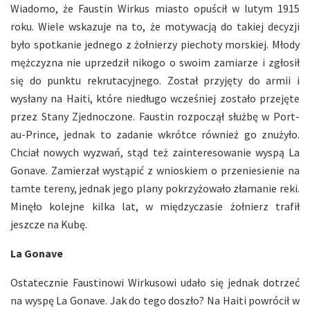
Wiadomo, że Faustin Wirkus miasto opuścił w lutym 1915
roku. Wiele wskazuje na to, że motywacją do takiej decyzji
było spotkanie jednego z żołnierzy piechoty morskiej. Młody
mężczyzna nie uprzedził nikogo o swoim zamiarze i zgłosił
się do punktu rekrutacyjnego. Został przyjęty do armii i
wysłany na Haiti, które niedługo wcześniej zostało przejęte
przez Stany Zjednoczone. Faustin rozpoczął służbę w Port-
au-Prince, jednak to zadanie wkrótce również go znużyło.
Chciał nowych wyzwań, stąd też zainteresowanie wyspą La
Gonave. Zamierzał wystąpić z wnioskiem o przeniesienie na
tamte tereny, jednak jego plany pokrzyżowało złamanie reki.
Minęło kolejne kilka lat, w międzyczasie żołnierz trafił
jeszcze na Kubę.
La Gonave
Ostatecznie Faustinowi Wirkusowi udało się jednak dotrzeć
na wyspę La Gonave. Jak do tego doszło? Na Haiti powrócił w