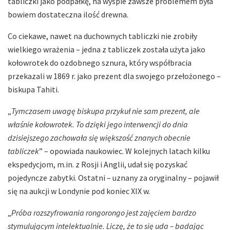
tabliczki jako podpałkę, na wyspie zawsze problemem była
bowiem dostateczna ilość drewna.
Co ciekawe, nawet na duchownych tabliczki nie zrobiły
wielkiego wrażenia – jedna z tabliczek została użyta jako
kołowrotek do ozdobnego sznura, który współbracia
przekazali w 1869 r. jako prezent dla swojego przełożonego –
biskupa Tahiti.
„
Tymczasem uwagę biskupa przykuł nie sam prezent, ale
właśnie kołowrotek. To dzięki jego interwencji do dnia
dzisiejszego zachowała się większość znanych obecnie
tabliczek
” – opowiada naukowiec. W kolejnych latach kilku
ekspedycjom, m.in. z Rosji i Anglii, udał się pozyskać
pojedyncze zabytki. Ostatni – uznany za oryginalny – pojawił
się na aukcji w Londynie pod koniec XIX w.
„
Próba rozszyfrowania rongorongo jest zajęciem bardzo
stymulującym intelektualnie. Liczę, że to się uda – badając