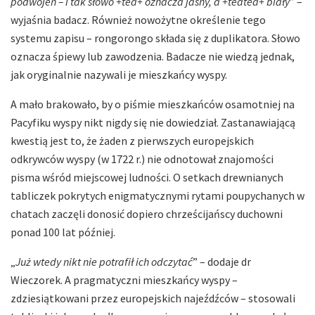
podwojeń – i tak słowo +tea+ oznacza jasny, a +teatea+ biały
” –
wyjaśnia badacz. Również nowożytne określenie tego
systemu zapisu – rongorongo składa się z duplikatora. Słowo
oznacza śpiewy lub zawodzenia. Badacze nie wiedzą jednak,
jak oryginalnie nazywali je mieszkańcy wyspy.
A mało brakowało, by o piśmie mieszkańców osamotniej na
Pacyfiku wyspy nikt nigdy się nie dowiedział. Zastanawiającą
kwestią jest to, że żaden z pierwszych europejskich
odkrywców wyspy (w 1722 r.) nie odnotował znajomości
pisma wśród miejscowej ludności. O setkach drewnianych
tabliczek pokrytych enigmatycznymi rytami poupychanych w
chatach zaczęli donosić dopiero chrześcijańscy duchowni
ponad 100 lat później.
„
Już wtedy nikt nie potrafił ich odczytać
” – dodaje dr
Wieczorek. A pragmatyczni mieszkańcy wyspy –
zdziesiątkowani przez europejskich najeźdźców – stosowali