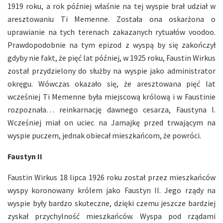
1919 roku, a rok później właśnie na tej wyspie brał udział w
aresztowaniu Ti Memenne. Została ona oskarżona o
uprawianie na tych terenach zakazanych rytuałów voodoo.
Prawdopodobnie na tym epizod z wyspą by się zakończył
gdyby nie fakt, że pięć lat później, w 1925 roku, Faustin Wirkus
został przydzielony do służby na wyspie jako administrator
okręgu. Wówczas okazało się, że aresztowana pięć lat
wcześniej Ti Memenne była miejscową królową i w Faustinie
rozpoznała… reinkarnację dawnego cesarza, Faustyna I.
Wcześniej miał on uciec na Jamajkę przed trwającym na
wyspie puczem, jednak obiecał mieszkańcom, że powróci.
Faustyn II
Faustin Wirkus 18 lipca 1926 roku został przez mieszkańców
wyspy koronowany królem jako Faustyn II. Jego rządy na
wyspie były bardzo skuteczne, dzięki czemu jeszcze bardziej
zyskał przychylność mieszkańców. Wyspa pod rządami