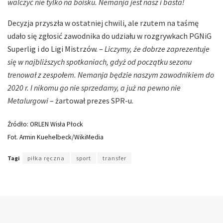
walczyć nie tylko na boisku. Nemanja jest nasz i basta!
Decyzja przyszła w ostatniej chwili, ale rzutem na taśmę
udało się zgłosić zawodnika do udziału w rozgrywkach PGNiG
Superlig i do Ligi Mistrzów. –
Liczymy, że dobrze zaprezentuje
się w najbliższych spotkaniach, gdyż od początku sezonu
trenował z zespołem. Nemanja będzie naszym zawodnikiem do
2020 r.
I nikomu go nie sprzedamy, a już na pewno nie
Metalurgowi
– żartował prezes SPR-u.
Źródło: ORLEN Wisła Płock
Fot. Armin Kuehelbeck/WikiMedia
Tagi
piłka ręczna
sport
transfer