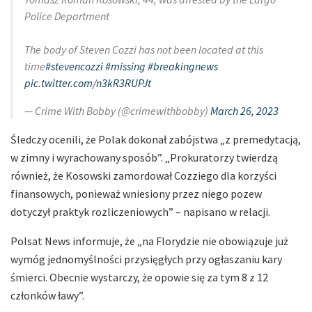
Police Department
The body of Steven Cozzi has not been located at this
time
#stevencozzi
#missing
#breakingnews
pic.twitter.com/n3kR3RUPJt
— Crime With Bobby (@crimewithbobby)
March 26, 2023
Śledczy ocenili, że Polak dokonał zabójstwa „z premedytacją,
w zimny i wyrachowany sposób”. „Prokuratorzy twierdzą
również, że Kosowski zamordował Cozziego dla korzyści
finansowych, ponieważ wniesiony przez niego pozew
dotyczył praktyk rozliczeniowych” – napisano w relacji.
Polsat News informuje, że „na Florydzie nie obowiązuje już
wymóg jednomyślności przysięgłych przy ogłaszaniu kary
śmierci. Obecnie wystarczy, że opowie się za tym 8 z 12
członków ławy”.