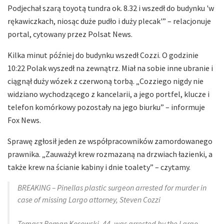
Podjechał szarą toyotą tundra ok. 8.32 i wszedł do budynku 'w
rękawiczkach, niosąc duże pudło i duży plecak'” – relacjonuje
portal, cytowany przez Polsat News.
Kilka minut później do budynku wszedł Cozzi. O godzinie
10:22 Polak wyszedł na zewnątrz. Miał na sobie inne ubranie i
ciągnął duży wózek z czerwoną torbą. „Cozziego nigdy nie
widziano wychodzącego z kancelarii, a jego portfel, klucze i
telefon komórkowy pozostały na jego biurku” – informuje
Fox News.
Sprawę zgłosił jeden ze współpracowników zamordowanego
prawnika. „Zauważył krew rozmazaną na drzwiach łazienki, a
także krew na ścianie kabiny i dnie toalety” – czytamy.
BREAKING – Pinellas plastic surgeon arrested for murder in
case of missing Largo attorney, Steven Cozzi
Tomasz Roman Kosowski, 44, was arrested by the Largo