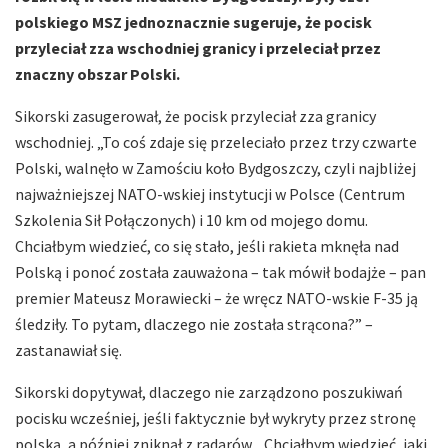
polskiego MSZ jednoznacznie sugeruje, że pocisk
przyleciał zza wschodniej granicy i przeleciał przez
znaczny obszar Polski.
Sikorski zasugerował, że pocisk przyleciał zza granicy
wschodniej. „To coś zdaje się przeleciało przez trzy czwarte
Polski, walnęło w Zamościu koło Bydgoszczy, czyli najbliżej
najważniejszej NATO-wskiej instytucji w Polsce (Centrum
Szkolenia Sił Połączonych) i 10 km od mojego domu.
Chciałbym wiedzieć, co się stało, jeśli rakieta mknęła nad
Polską i ponoć została zauważona – tak mówił bodajże – pan
premier Mateusz Morawiecki – że wręcz NATO-wskie F-35 ją
śledziły. To pytam, dlaczego nie została strącona?” –
zastanawiał się.
Sikorski dopytywał, dlaczego nie zarządzono poszukiwań
pocisku wcześniej, jeśli faktycznie był wykryty przez stronę
polską, a później zniknął z radarów. „Chciałbym wiedzieć, jaki