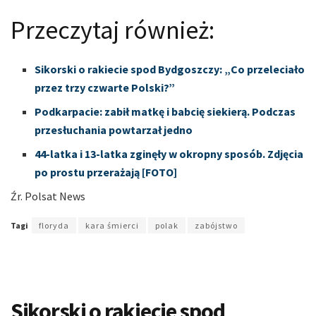
Przeczytaj również:
Sikorski o rakiecie spod Bydgoszczy: „Co przeleciało
przez trzy czwarte Polski?”
Podkarpacie: zabił matkę i babcię siekierą. Podczas
przesłuchania powtarzał jedno
44-latka i 13-latka zginęły w okropny sposób. Zdjęcia
po prostu przerażają [FOTO]
Źr. Polsat News
Tagi
floryda
kara śmierci
polak
zabójstwo
Sikorski o rakiecie spod