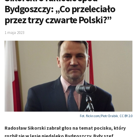
Bydgoszczy: „Co przeleciało
przez trzy czwarte Polski?”
1 maja 2023
Fot. flickr.com/
Piotr Drabik
,
CC BY 2.0
Radosław Sikorski zabrał głos na temat pocisku, który
rozbił się w lesie niedaleko Bydgoszczy. Były szef