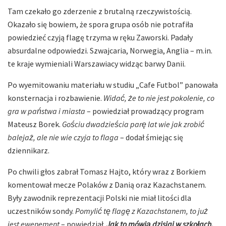
Tam czekało go zderzenie z brutalną rzeczywistością.
Okazało się bowiem, że spora grupa osób nie potrafiła
powiedzieć czyją flagę trzyma w ręku Zaworski. Padały
absurdalne odpowiedzi. Szwajcaria, Norwegia, Anglia – m.in.
te kraje wymieniali Warszawiacy widząc barwy Danii.
Po wyemitowaniu materiału w studiu „Cafe Futbol” panowała
konsternacja i rozbawienie.
Widać, że to nie jest pokolenie, co
gra w państwa i miasta
– powiedział prowadzący program
Mateusz Borek.
Gościu dwadzieścia parę lat wie jak zrobić
balejaż, ale nie wie czyja to flaga
– dodał śmiejąc się
dziennikarz.
Po chwili głos zabrał Tomasz Hajto, który wraz z Borkiem
komentował mecze Polaków z Danią oraz Kazachstanem.
Były zawodnik reprezentacji Polski nie miał litości dla
uczestników sondy.
Pomylić tę flagę z Kazachstanem, to już
jest ewenement
– powiedział.
Jak to mówią dzisiaj w szkołach,