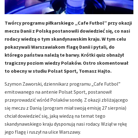
Twórcy programu piłkarskiego „Cafe Futbol” przy okazji
meczu Danii z Polską postanowili dowiedzieć się, co nasi
rodacy wiedzą o tym skandynawskim kraju. W tym celu
pokazywali Warszawiakom flagę Danii i pytali, do
którego państwa należą te barwy. Krótki quiz obnażył
tragiczny poziom wiedzy Polaków. Ostro skomentował
to obecny w studiu Polsat Sport, Tomasz Hajto.
Szymon Zaworski, dziennikarz programu „Cafe Futbol”
emitowanego na antenie Polsat Sport, postanowił
przeprowadzić wśród Polaków sondę. Z okazji zbliżającego
się meczu z Danią (program miał swoją emisję 27 sierpnia)
chciał dowiedzieć się, jaką wiedzą na temat tego
skandynawskiego kraju dysponują nasi rodacy. Wziął w rękę
jego flagę i ruszył na ulice Warszawy.