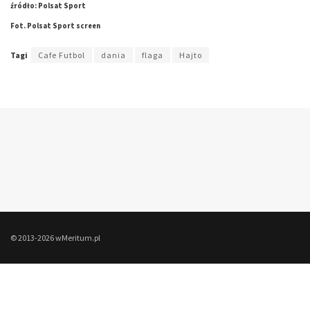
źródło: Polsat Sport
Fot. Polsat Sport screen
Tagi
Cafe Futbol
dania
flaga
Hajto
© 2013-2026 wMeritum.pl