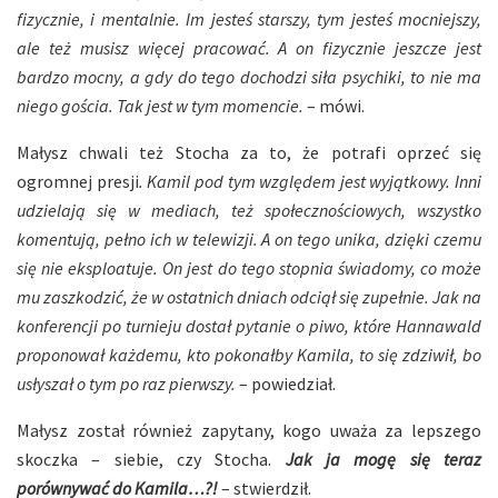
fizycznie, i mentalnie.
Im jesteś starszy, tym jesteś mocniejszy,
ale też musisz więcej pracować. A on fizycznie jeszcze jest
bardzo mocny, a gdy do tego dochodzi siła psychiki, to nie ma
niego gościa. Tak jest w tym momencie.
– mówi.
Małysz chwali też Stocha za to, że potrafi oprzeć się
ogromnej presji
. Kamil pod tym względem jest wyjątkowy. Inni
udzielają się w mediach, też społecznościowych, wszystko
komentują, pełno ich w telewizji. A on tego unika, dzięki czemu
się nie eksploatuje. On jest do tego stopnia świadomy, co może
mu zaszkodzić, że w ostatnich dniach odciął się zupełnie. Jak na
konferencji po turnieju dostał pytanie o piwo, które Hannawald
proponował każdemu, kto pokonałby Kamila, to się zdziwił, bo
usłyszał o tym po raz pierwszy.
– powiedział.
Małysz został również zapytany, kogo uważa za lepszego
skoczka – siebie, czy Stocha.
Jak ja mogę się teraz
porównywać do Kamila…?!
– stwierdził.