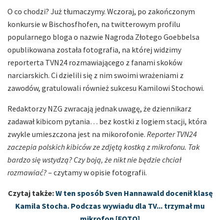
O co chodzi? Już tłumaczymy. Wczoraj, po zakończonym
konkursie w Bischosfhofen, na twitterowym profilu
popularnego bloga o nazwie Nagroda Złotego Goebbelsa
opublikowana została fotografia, na której widzimy
reporterta TVN24 rozmawiającego z fanami skoków
narciarskich. Ci dzielili się z nim swoimi wrażeniami z
zawodów, gratulowali również sukcesu Kamilowi Stochowi.
Redaktorzy NZG zwracają jednak uwagę, że dziennikarz
zadawał kibicom pytania… bez kostki z logiem stacji, która
zwykle umieszczona jest na mikorofonie.
Reporter TVN24
zaczepia polskich kibiców ze zdjętą kostką z mikrofonu. Tak
bardzo się wstydzą? Czy boją, że nikt nie będzie chciał
rozmawiać?
– czytamy w opisie fotografii.
Czytaj także:
W ten sposób Sven Hannawald docenił klasę
Kamila Stocha. Podczas wywiadu dla TV... trzymał mu
mikrofon [FOTO]