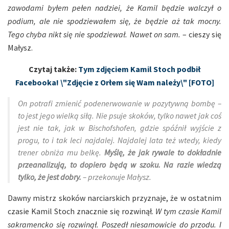
zawodami byłem pełen nadziei, że Kamil będzie walczył o
podium, ale nie spodziewałem się, że będzie aż tak mocny.
Tego chyba nikt się nie spodziewał. Nawet on sam.
– cieszy się
Małysz.
Czytaj także:
Tym zdjęciem Kamil Stoch podbił
Facebooka! \"Zdjęcie z Orłem się Wam należy\" [FOTO]
On potrafi zmienić podenerwowanie w pozytywną bombę –
to jest jego wielką siłą. Nie psuje skoków, tylko nawet jak coś
jest nie tak, jak w Bischofshofen, gdzie spóźnił wyjście z
progu, to i tak leci najdalej. Najdalej lata też wtedy, kiedy
trener obniża mu belkę.
Myślę, że jak rywale to dokładnie
przeanalizują, to dopiero będą w szoku. Na razie wiedzą
tylko, że jest dobry.
– przekonuje Małysz.
Dawny mistrz skoków narciarskich przyznaje, że w ostatnim
czasie Kamil Stoch znacznie się rozwinął.
W tym czasie Kamil
sakramencko się rozwinął. Poszedł niesamowicie do przodu. I