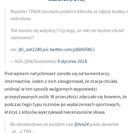
Reporter TVN24 zaczepia polskich kibiców ze zdjętą kostką z
mikrofonu.
Tak bardzo się wstydzą? Czy boją, że nikt nie będzie chciał
rozmawiać?
via:
@i_adi1280
pic.twitter.com/ylDdGFAlCc
— NZG (@NZGoebbelsa)
6 stycznia 2018
Pod wpisem natychmiast zaroiło się od komentarzy
internautów. Jeden z nich zasugerował, że stacja chciała
uniknąć w ten sposób wulgarnych wypowiedzi
przepytywanych osób. W przeszłości zdarzało się bowiem, że
podczas tego typu rozmów po wydarzeniach sportowych,
któryś z kibiców wykrzykiwał niecenzuralne słowa.
Bo standardowo na każdym Live
@tvn24
pada sławetne
„je…ć TVN „