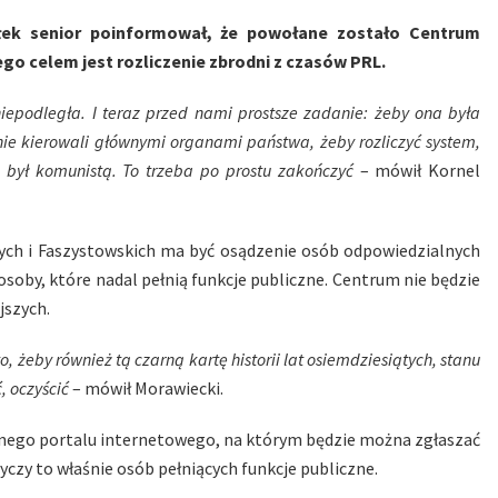
ałek senior poinformował, że powołane zostało Centrum
go celem jest rozliczenie zbrodni z czasów PRL.
niepodległa. I teraz przed nami prostsze zadanie: żeby ona była
nie kierowali głównymi organami państwa, żeby rozliczyć system,
e był komunistą. To trzeba po prostu zakończyć
– mówił Kornel
ch i Faszystowskich ma być osądzenie osób odpowiedzialnych
soby, które nadal pełnią funkcje publiczne. Centrum nie będzie
jszych.
, żeby również tą czarną kartę historii lat osiemdziesiątych, stanu
, oczyścić
– mówił Morawiecki.
alnego portalu internetowego, na którym będzie można zgłaszać
czy to właśnie osób pełniących funkcje publiczne.