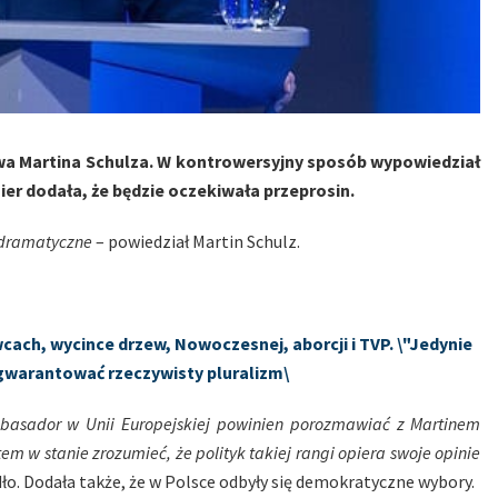
łowa Martina Schulza. W kontrowersyjny sposób wypowiedział
ier dodała, że będzie oczekiwała przeprosin.
t dramatyczne
– powiedział Martin Schulz.
cach, wycince drzew, Nowoczesnej, aborcji i TVP. \"Jedynie
agwarantować rzeczywisty pluralizm\
ambasador w Unii Europejskiej powinien porozmawiać z Martinem
stem w stanie zrozumieć, że polityk takiej rangi opiera swoje opinie
o. Dodała także, że w Polsce odbyły się demokratyczne wybory.