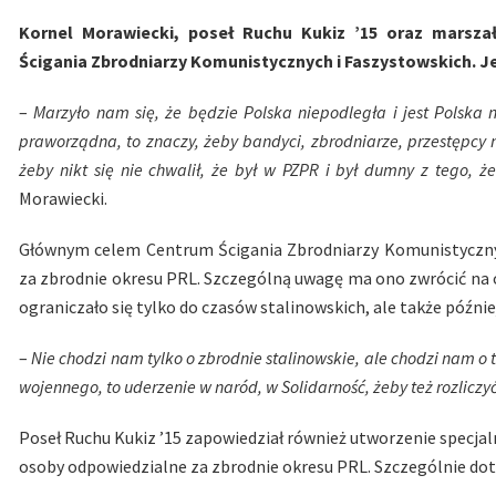
Kornel Morawiecki, poseł Ruchu Kukiz ’15 oraz marsz
Ścigania Zbrodniarzy Komunistycznych i Faszystowskich. Je
–
Marzyło nam się, że będzie Polska niepodległa i jest Polska 
praworządna, to znaczy, żeby bandyci, zbrodniarze, przestępcy 
żeby nikt się nie chwalił, że był w PZPR i był dumny z tego, ż
Morawiecki.
Głównym celem Centrum Ścigania Zbrodniarzy Komunistyczny
za zbrodnie okresu PRL. Szczególną uwagę ma ono zwrócić na o
ograniczało się tylko do czasów stalinowskich, ale także późnie
–
Nie chodzi nam tylko o zbrodnie stalinowskie, ale chodzi nam o to
wojennego, to uderzenie w naród, w Solidarność, żeby też rozliczyć
Poseł Ruchu Kukiz ’15 zapowiedział również utworzenie specj
osoby odpowiedzialne za zbrodnie okresu PRL. Szczególnie doty