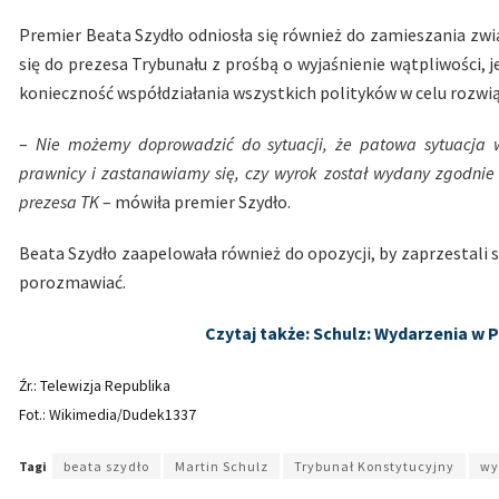
Premier Beata Szydło odniosła się również do zamieszania zw
się do prezesa Trybunału z prośbą o wyjaśnienie wątpliwości, 
konieczność współdziałania wszystkich polityków w celu rozwiąza
–
Nie możemy doprowadzić do sytuacji, że patowa sytuacja w
prawnicy i zastanawiamy się, czy wyrok został wydany zgodni
prezesa TK
– mówiła premier Szydło.
Beata Szydło zaapelowała również do opozycji, by zaprzestali st
porozmawiać.
Czytaj także: Schulz: Wydarzenia w
Źr.: Telewizja Republika
Fot.: Wikimedia/Dudek1337
Tagi
beata szydło
Martin Schulz
Trybunał Konstytucyjny
wy