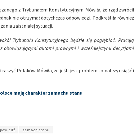
iązanego z Trybunałem Konstytucyjnym. Mówiła, że rząd zwrócił
jednak nie otrzymał dotychczas odpowiedzi. Podkreśliła również
nia zaistniałej sytuacji.
okół Trybunału Konstytucyjnego będzie się pogłębiać. Pracują
e z obowiązującymi aktami prawnymi i wcześniejszymi decyzjami
raszyć Polaków. Mówiła, że jeśli jest problem to należy usiąść i
 Polsce mają charakter zamachu stanu
powiedź
zamach stanu