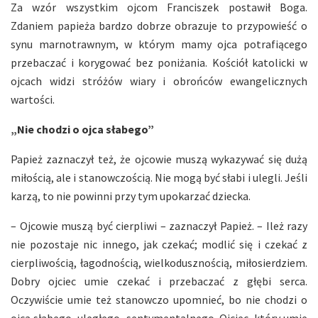
Za wzór wszystkim ojcom Franciszek postawił Boga.
Zdaniem papieża bardzo dobrze obrazuje to przypowieść o
synu marnotrawnym, w którym mamy ojca potrafiącego
przebaczać i korygować bez poniżania. Kościół katolicki w
ojcach widzi stróżów wiary i obrońców ewangelicznych
wartości.
„Nie chodzi o ojca słabego”
Papież zaznaczył też, że ojcowie muszą wykazywać się dużą
miłością, ale i stanowczością. Nie mogą być słabi i ulegli. Jeśli
karzą, to nie powinni przy tym upokarzać dziecka.
– Ojcowie muszą być cierpliwi – zaznaczył Papież. – Ileż razy
nie pozostaje nic innego, jak czekać; modlić się i czekać z
cierpliwością, łagodnością, wielkodusznością, miłosierdziem.
Dobry ojciec umie czekać i przebaczać z głębi serca.
Oczywiście umie też stanowczo upomnieć, bo nie chodzi o
ojca słabego, uległego, sentymentalnego. Ojciec, który umie