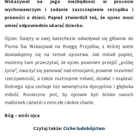
Wskazywał na jego niezbędność w procesie
wychowawczym i zadanie zaszczepienie rozsądku i
prawości u dzieci. Papież stwierdził też, że ojciec musi
umieć odpowiednio ukarać dziecko.
Ojciec Święty w swej katechezie odwoływał się głównie do
Pisma Św. Wskazywał na Księgę Przysłów, z której wiele
dowiadujemy się na temat ojcostwa. Jak mówił papież,
możemy tam przeczytać, że ojciec powinien przejść „próbę
życia”, nauczyć się panować nad emocjami, prawnie rozumieć
rzeczywistość, a także roztropnie mówić, działać i osądzać.
Dobrego ojca cechuje też wewnętrzna dyscyplina i głęboka
miłość. Konieczne jest, by ojcowie byli blisko swoich
małżonek i dzielili z nimi złe i dobre chwile.
Bóg – wzór ojca
Czytaj także:
Ciche ludobójstwo