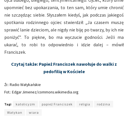
upomnieć bez upokarzania, to ten sam, który umie chronić
nie szczędząc siebie. Słyszałem kiedyś, jak podczas jakiegoś
spotkania rodzinnego ojciec stwierdził: „Ja czasem muszę
sprawić lanie dzieciom, ale nigdy nie biję po twarzy, by ich nie
poniżyć”. To piękne, bo ma wyczucie godności. Jeśli ma
ukarać, to robi to odpowiednio i idzie dalej – mówił
Franciszek.
Czytaj także: Papież Franciszek nawołuje do walki z
pedofilią w Kościele
Źr.: Radio Watykańskie
Fot.: Edgar Jimenez/commons.wikimedia.org
Tagi
katolicyzm
papież Franciszek
religia
rodzina
Watykan
wiara