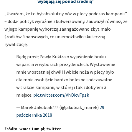
wybijają się ponad średnią”
„Uważam, że to był absolutny nóż w plecy podczas kampanii.”
– dodał polityk wyraźnie zbulwersowany. Zauważył również, że
w jego kampanię wyborczą zaangażowano zbyt mało
środków finansowych, co uniemożliwiło skuteczną
rywalizację.
Będę prosił Pawła Kukiza o wyjaśnienie braku
wsparcia w wyborach prezydenckich. Wystawienie
mnie w ostatniej chwili i wbicie noża w plecy było
dla mnie osobiście bardzo bolesne i odczuwalne
w trakcie kampanii, w której i tak zdobyłem 3
miejsce.
pic.twitter.com/VhOicvFpzk
— Marek Jakubiak??? (@jakubiak_marek)
29
października 2018
Źródło: wmeritum.pl; twitter