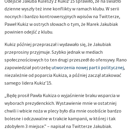
Odejście Jakuba Kuleszy z Kukiz’15 sprawiło, że na światło
dzienne wyszły też inne konflikty w ramach klubu. W serii
nocnych i bardzo kontrowersyjnych wpisów na Twitterze,
Paweł Kukiz w ostrych słowach o tym, że Marek Jakubiak
powinien odejść z klubu.
Kukiz później przepraszał i wydawało się, że Jakubiak
przeprosiny przyjmuje. Szybko jednak w mediach
społecznościowych to ten drugi przeszedł do ofensywy. Rano
zapowiedział potrzebę
utworzenia nowej partii politycznej
,
niezależnie od poparcia Kukiza, a później zaczął atakować
samego lidera Kukiz’15.
„Będę prosił Pawła Kukiza o wyjaśnienie braku wsparcia w
wyborach prezydenckich. Wystawienie mnie w ostatniej
chwili i wbicie noża w plecy było dla mnie osobiście bardzo
bolesne i odczuwalne w trakcie kampanii, w której i tak
zdobyłem 3 miejsce.” – napisał na Twitterze Jakubiak.