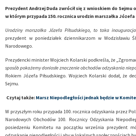
Prezydent Andrzej Duda zwrócił się z wnioskiem do Sejmu
w którym przypada 150. rocznica urodzin marszałka Józefa 
Urodziny marszałka Józefa Piłsudskiego, to taka inauguracja
prezydent w poniedziałek dziennikarzom w Wodzisławiu Ś
Narodowego.
Prezydencki minister Wojciech Kolarski podkreśla, że „Zgrom
sposób pokażemy doniosłe znaczenie obchodów odzyskania niepo
Rokiem Józefa Piłsudskiego. Wojciech Kolarski dodał, że d
Sejmu.
Czytaj także:
Marsz Niepodległości jednak będzie w Komite
W przyszłym roku przypada 100. rocznica odzyskania przez Po
Narodowych Obchodów 100. Rocznicy Odzyskania Niepodleg
posiedzeniu Komitetu na początku września prezydent mó
odzyskanie niepodległości i aby w lokalnych społecznościach by