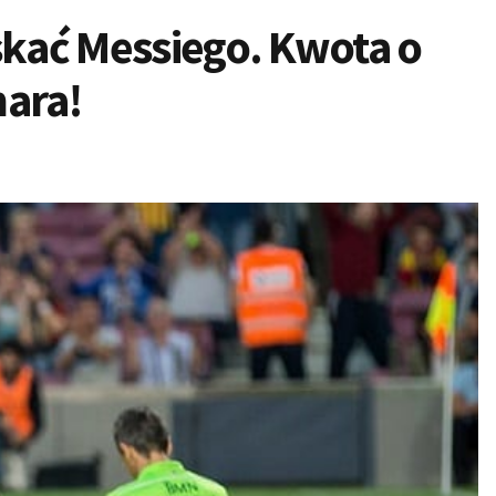
skać Messiego. Kwota o
mara!