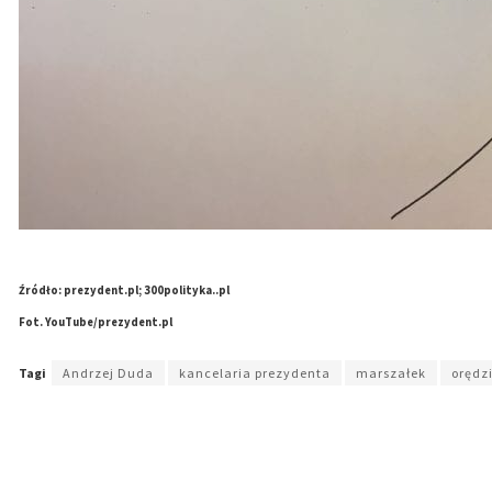
Źródło: prezydent.pl; 300polityka..pl
Fot. YouTube/prezydent.pl
Tagi
Andrzej Duda
kancelaria prezydenta
marszałek
orędz