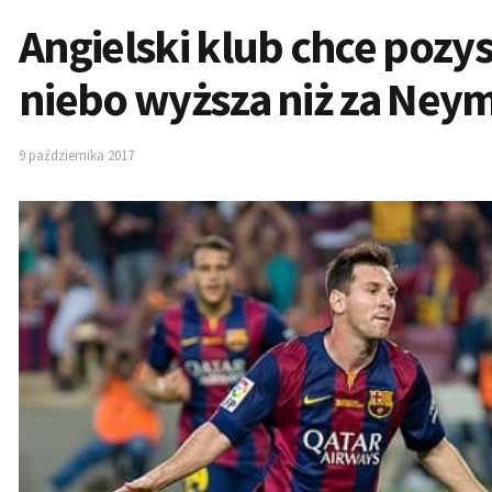
Angielski klub chce pozy
niebo wyższa niż za Ney
9 października 2017