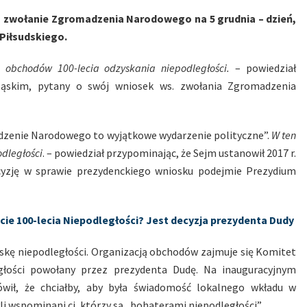
 o zwołanie Zgromadzenia Narodowego na 5 grudnia – dzień,
Piłsudskiego.
 obchodów 100-lecia odzyskania niepodległości.
– powiedział
ląskim, pytany o swój wniosek ws. zwołania Zgromadzenia
adzenie Narodowego to wyjątkowe wydarzenie polityczne”.
W ten
dległości
. – powiedział przypominając, że Sejm ustanowił 2017 r.
ecyzję w sprawie prezydenckiego wniosku podejmie Prezydium
cie 100-lecia Niepodległości? Jest decyzja prezydenta Dudy
lskę niepodległości. Organizacją obchodów zajmuje się Komitet
łości powołany przez prezydenta Dudę. Na inauguracyjnym
wił, że chciałby, aby była świadomość lokalnego wkładu w
li wspominani ci, którzy są „bohaterami niepodległości”.