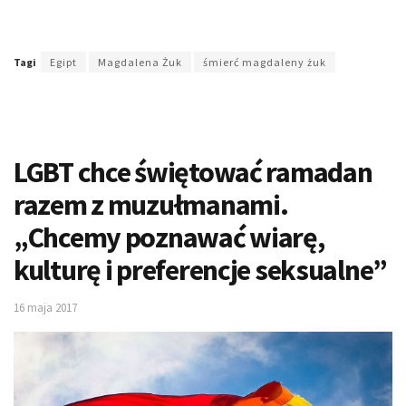
Tagi
Egipt
Magdalena Żuk
śmierć magdaleny żuk
LGBT chce świętować ramadan
razem z muzułmanami.
„Chcemy poznawać wiarę,
kulturę i preferencje seksualne”
16 maja 2017