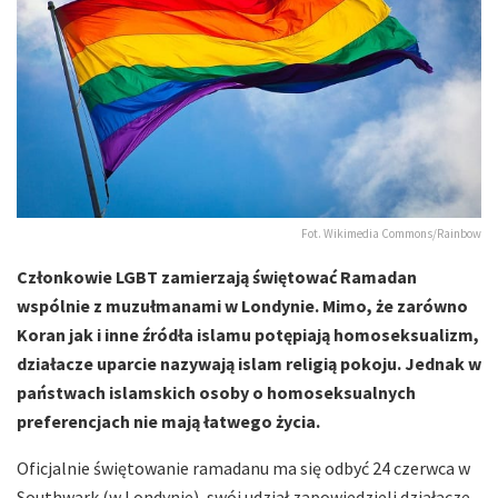
Fot. Wikimedia Commons/Rainbow
Członkowie LGBT zamierzają świętować Ramadan
wspólnie z muzułmanami w Londynie. Mimo, że zarówno
Koran jak i inne źródła islamu potępiają homoseksualizm,
działacze uparcie nazywają islam religią pokoju. Jednak w
państwach islamskich osoby o homoseksualnych
preferencjach nie mają łatwego życia.
Oficjalnie świętowanie ramadanu ma się odbyć 24 czerwca w
Southwark (w Londynie), swój udział zapowiedzieli działacze