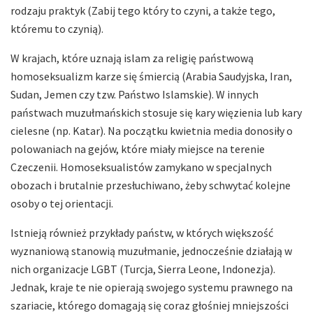
rodzaju praktyk (Zabij tego który to czyni, a także tego,
któremu to czynią).
W krajach, które uznają islam za religię państwową
homoseksualizm karze się śmiercią (Arabia Saudyjska, Iran,
Sudan, Jemen czy tzw. Państwo Islamskie). W innych
państwach muzułmańskich stosuje się kary więzienia lub kary
cielesne (np. Katar). Na początku kwietnia media donosiły o
polowaniach na gejów, które miały miejsce na terenie
Czeczenii. Homoseksualistów zamykano w specjalnych
obozach i brutalnie przesłuchiwano, żeby schwytać kolejne
osoby o tej orientacji.
Istnieją również przykłady państw, w których większość
wyznaniową stanowią muzułmanie, jednocześnie działają w
nich organizacje LGBT (Turcja, Sierra Leone, Indonezja).
Jednak, kraje te nie opierają swojego systemu prawnego na
szariacie, którego domagają się coraz głośniej mniejszości