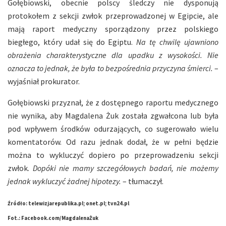
Gołębiowski, obecnie polscy śledczy nie dysponują
protokołem z sekcji zwłok przeprowadzonej w Egipcie, ale
mają raport medyczny sporządzony przez polskiego
biegłego, który udał się do Egiptu.
Na tę chwilę ujawniono
obrażenia charakterystyczne dla upadku z wysokości. Nie
oznacza to jednak, że była to bezpośrednia przyczyna śmierci.
–
wyjaśniał prokurator.
Gołębiowski przyznał, że z dostępnego raportu medycznego
nie wynika, aby Magdalena Żuk została zgwałcona lub była
pod wpływem środków odurzających, co sugerowało wielu
komentatorów. Od razu jednak dodał, że w pełni będzie
można to wykluczyć dopiero po przeprowadzeniu sekcji
zwłok.
Dopóki nie mamy szczegółowych badań, nie możemy
jednak wykluczyć żadnej hipotezy.
– tłumaczył.
Źródło: telewizjarepublika.pl; onet.pl; tvn24.pl
Fot.: Facebook.com/MagdalenaŻuk