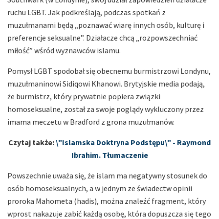
ruchu LGBT. Jak podkreślają, podczas spotkań z
muzułmanami będą „poznawać wiarę innych osób, kulturę i
preferencje seksualne”. Działacze chcą „rozpowszechniać
miłość” wśród wyznawców islamu.
Pomysł LGBT spodobał się obecnemu burmistrzowi Londynu,
muzułmaninowi Sidiqowi Khanowi. Brytyjskie media podają,
że burmistrz, który prywatnie popiera związki
homoseksualne, został za swoje poglądy wykluczony przez
imama meczetu w Bradford z grona muzułmanów.
Czytaj także:
\"Islamska Doktryna Podstępu\" - Raymond
Ibrahim. Tłumaczenie
Powszechnie uważa się, że islam ma negatywny stosunek do
osób homoseksualnych, a w jednym ze świadectw opinii
proroka Mahometa (hadis), można znaleźć fragment, który
wprost nakazuje zabić każdą osobę, która dopuszcza się tego