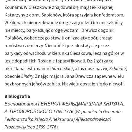
Zdunami. W Cieszkowie znajdował się majątek księżnej
Katarzyny z domu Sapiehów, która sprzyjała konfederatom.
W Zdunach nieoczekiwanie drogę zagrodzili im mieszkańcy
niemieccy, barykadując drogę wozami. Drewicz dogonił
Polaków, wobec czego stawili oni zacięty opór, tracąc
mnóstwo żołnierzy. Niedobitki przedostały się przez
barykady od wschodu w kierunku Cieszkowa, lecz na górce w
lesie dopadli ich Rosjanie i spacyfikowali. Dziś górka ta
określana jest mianem
harcerskiej
, a las nosił nazwę
Schinder
,
obecnie
Sindry
. Znając majora Jana Drewicza zapewne wielu
bezbronnych jeńców zabito. Niewielu dostało się do niewoli.
Bibliografia
Воспоминания ГЕНЕРАЛ-ФЕЛЬДМАРШАЛА КНЯЗЯ А.
А. ПРОЗОРОВСКОГО 1769-1776
(
Wspomnienia Generała-
Feldmarszałka księcia A.(leksandra) A(leksandrowicza)
Prozorowskiego 1769-1776
)