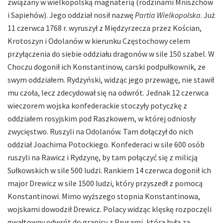
związany w wielkopolską magnaterią (rodzinami Mniszchów
i Sapiehów). Jego oddział nosił nazwę
Partia Wielkopolska
. Już
11 czerwca 1768 r. wyruszył z Międzyrzecza przez Kościan,
Krotoszyn i Odolanów w kierunku Częstochowy celem
przyłączenia do siebie oddziału dragonów w sile 150 szabel. W
Choczu dogonił ich Konstantinow, carski podpułkownik, ze
swym oddziałem. Rydzyński, widząc jego przewagę, nie stawił
mu czoła, lecz zdecydował się na odwrót. Jednak 12 czerwca
wieczorem wojska konfederackie stoczyły potyczkę z
oddziałem rosyjskim pod Raszkowem, w której odniosły
zwycięstwo. Ruszyli na Odolanów. Tam dołączył do nich
oddział Joachima Potockiego. Konfederaci w sile 600 osób
ruszyli na Rawicz i Rydzynę, by tam połączyć się z milicją
Sułkowskich w sile 500 ludzi. Rankiem 14 czerwca dogonił ich
major Drewicz w sile 1500 ludzi, który przyszedł z pomocą
Konstantinowi. Mimo wyższego stopnia Konstantinowa,
wojskami dowodził Drewicz. Polacy widząc klęskę rozpoczęli
gwałtowny odwrót do granicy z Prusami, która była za