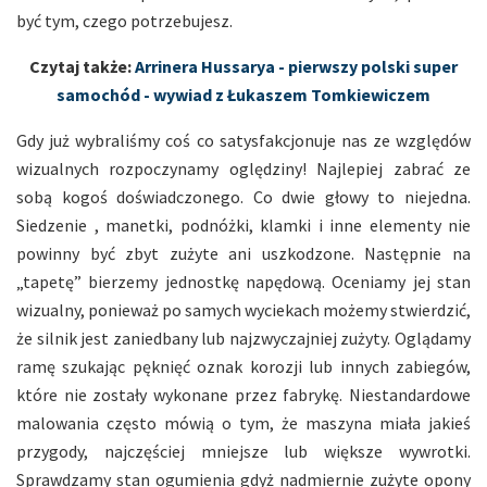
być tym, czego potrzebujesz.
Czytaj także:
Arrinera Hussarya - pierwszy polski super
samochód - wywiad z Łukaszem Tomkiewiczem
Gdy już wybraliśmy coś co satysfakcjonuje nas ze względów
wizualnych rozpoczynamy oględziny! Najlepiej zabrać ze
sobą kogoś doświadczonego. Co dwie głowy to niejedna.
Siedzenie , manetki, podnóżki, klamki i inne elementy nie
powinny być zbyt zużyte ani uszkodzone. Następnie na
„tapetę” bierzemy jednostkę napędową. Oceniamy jej stan
wizualny, ponieważ po samych wyciekach możemy stwierdzić,
że silnik jest zaniedbany lub najzwyczajniej zużyty. Oglądamy
ramę szukając pęknięć oznak korozji lub innych zabiegów,
które nie zostały wykonane przez fabrykę. Niestandardowe
malowania często mówią o tym, że maszyna miała jakieś
przygody, najczęściej mniejsze lub większe wywrotki.
Sprawdzamy stan ogumienia gdyż nadmiernie zużyte opony