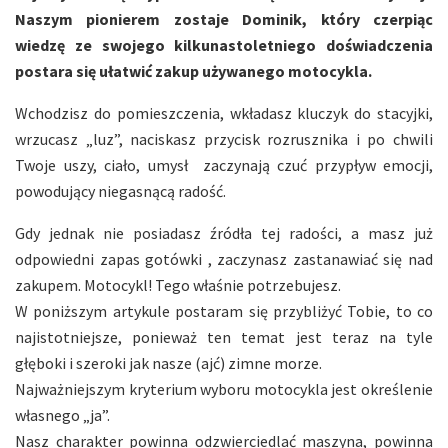
Naszym pionierem zostaje Dominik, który czerpiąc
wiedzę ze swojego kilkunastoletniego doświadczenia
postara się ułatwić zakup używanego motocykla.
Wchodzisz do pomieszczenia, wkładasz kluczyk do stacyjki,
wrzucasz „luz”, naciskasz przycisk rozrusznika i po chwili
Twoje uszy, ciało, umysł zaczynają czuć przypływ emocji,
powodujący niegasnącą radość.
Gdy jednak nie posiadasz źródła tej radości, a masz już
odpowiedni zapas gotówki , zaczynasz zastanawiać się nad
zakupem. Motocykl! Tego właśnie potrzebujesz.
W poniższym artykule postaram się przybliżyć Tobie, to co
najistotniejsze, ponieważ ten temat jest teraz na tyle
głęboki i szeroki jak nasze (ajć) zimne morze.
Najważniejszym kryterium wyboru motocykla jest określenie
własnego „ja”.
Nasz charakter powinna odzwierciedlać maszyna, powinna