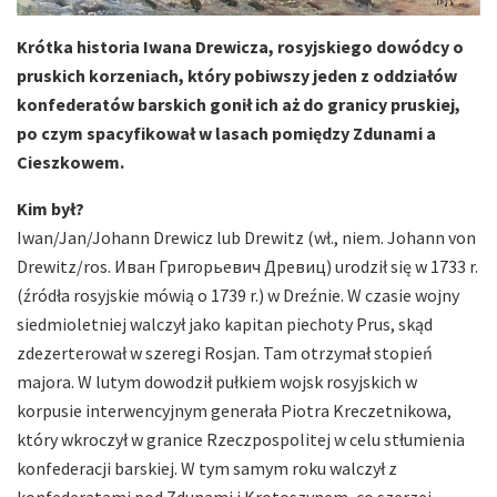
Krótka historia Iwana Drewicza, rosyjskiego dowódcy o
pruskich korzeniach, który pobiwszy jeden z oddziałów
konfederatów barskich gonił ich aż do granicy pruskiej,
po czym spacyfikował w lasach pomiędzy Zdunami a
Cieszkowem.
Kim był?
Iwan/Jan/Johann Drewicz lub Drewitz (wł., niem. Johann von
Drewitz/ros. Иван Григорьевич Древиц) urodził się w 1733 r.
(źródła rosyjskie mówią o 1739 r.) w Dreźnie. W czasie wojny
siedmioletniej walczył jako kapitan piechoty Prus, skąd
zdezerterował w szeregi Rosjan. Tam otrzymał stopień
majora. W lutym dowodził pułkiem wojsk rosyjskich w
korpusie interwencyjnym generała Piotra Kreczetnikowa,
który wkroczył w granice Rzeczpospolitej w celu stłumienia
konfederacji barskiej. W tym samym roku walczył z
konfederatami pod Zdunami i Krotoszynem, co szerzej