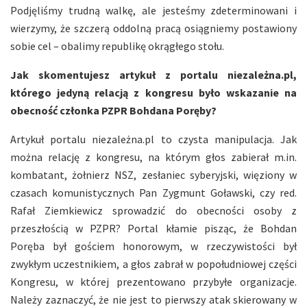
Podjęliśmy trudną walkę, ale jesteśmy zdeterminowani i
wierzymy, że szczerą oddolną pracą osiągniemy postawiony
sobie cel – obalimy republikę okrągłego stołu.
Jak skomentujesz artykuł z portalu niezależna.pl,
którego jedyną relacją z kongresu było wskazanie na
obecność członka PZPR Bohdana Poręby?
Artykuł portalu niezależna.pl to czysta manipulacja. Jak
można relację z kongresu, na którym głos zabierał m.in.
kombatant, żołnierz NSZ, zesłaniec syberyjski, więziony w
czasach komunistycznych Pan Zygmunt Goławski, czy red.
Rafał Ziemkiewicz sprowadzić do obecności osoby z
przeszłością w PZPR? Portal kłamie pisząc, że Bohdan
Poręba był gościem honorowym, w rzeczywistości był
zwykłym uczestnikiem, a głos zabrał w popołudniowej części
Kongresu, w której prezentowano przybyłe organizacje.
Należy zaznaczyć, że nie jest to pierwszy atak skierowany w