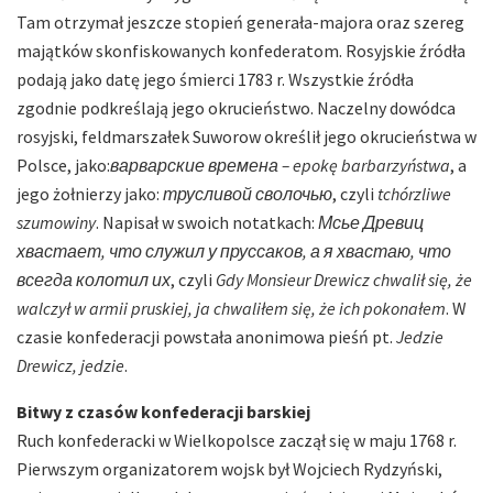
Tam otrzymał jeszcze stopień generała-majora oraz szereg
majątków skonfiskowanych konfederatom. Rosyjskie źródła
podają jako datę jego śmierci 1783 r. Wszystkie źródła
zgodnie podkreślają jego okrucieństwo. Naczelny dowódca
rosyjski, feldmarszałek Suworow określił jego okrucieństwa w
Polsce, jako:
варварские времена – epokę barbarzyństwa
, a
jego żołnierzy jako:
трусливой сволочью
, czyli
tchórzliwe
szumowiny
. Napisał w swoich notatkach:
Мсье Древиц
хвастает, что служил у пруссаков, а я хвастаю, что
всегда колотил их
, czyli
Gdy Monsieur Drewicz chwalił się, że
walczył w armii pruskiej, ja chwaliłem się, że ich pokonałem
. W
czasie konfederacji powstała anonimowa pieśń pt.
Jedzie
Drewicz, jedzie
.
Bitwy z czasów konfederacji barskiej
Ruch konfederacki w Wielkopolsce zaczął się w maju 1768 r.
Pierwszym organizatorem wojsk był Wojciech Rydzyński,