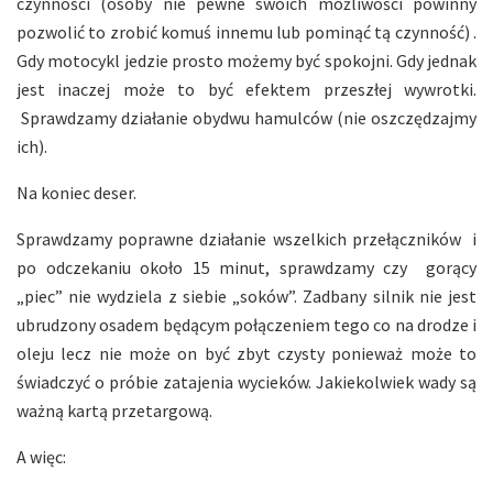
czynności (osoby nie pewne swoich możliwości powinny
pozwolić to zrobić komuś innemu lub pominąć tą czynność) .
Gdy motocykl jedzie prosto możemy być spokojni. Gdy jednak
jest inaczej może to być efektem przeszłej wywrotki.
Sprawdzamy działanie obydwu hamulców (nie oszczędzajmy
ich).
Na koniec deser.
Sprawdzamy poprawne działanie wszelkich przełączników i
po odczekaniu około 15 minut, sprawdzamy czy gorący
„piec” nie wydziela z siebie „soków”. Zadbany silnik nie jest
ubrudzony osadem będącym połączeniem tego co na drodze i
oleju lecz nie może on być zbyt czysty ponieważ może to
świadczyć o próbie zatajenia wycieków. Jakiekolwiek wady są
ważną kartą przetargową.
A więc: