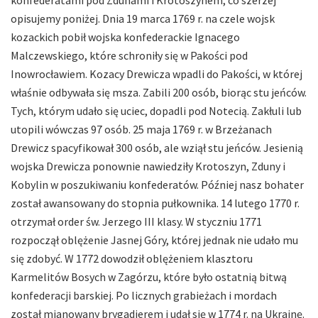
opisujemy poniżej. Dnia 19 marca 1769 r. na czele wojsk
kozackich pobił wojska konfederackie Ignacego
Malczewskiego, które schroniły się w Pakości pod
Inowrocławiem. Kozacy Drewicza wpadli do Pakości, w której
właśnie odbywała się msza. Zabili 200 osób, biorąc stu jeńców.
Tych, którym udało się uciec, dopadli pod Notecią. Zakłuli lub
utopili wówczas 97 osób. 25 maja 1769 r. w Brzeżanach
Drewicz spacyfikował 300 osób, ale wziął stu jeńców. Jesienią
wojska Drewicza ponownie nawiedziły Krotoszyn, Zduny i
Kobylin w poszukiwaniu konfederatów. Później nasz bohater
został awansowany do stopnia pułkownika. 14 lutego 1770 r.
otrzymał order św. Jerzego III klasy. W styczniu 1771
rozpoczął oblężenie Jasnej Góry, której jednak nie udało mu
się zdobyć. W 1772 dowodził oblężeniem klasztoru
Karmelitów Bosych w Zagórzu, które było ostatnią bitwą
konfederacji barskiej. Po licznych grabieżach i mordach
został mianowany brygadierem i udał się w 1774 r. na Ukrainę.