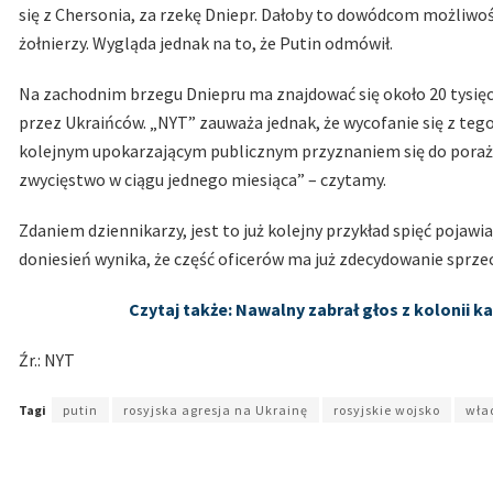
się z Chersonia, za rzekę Dniepr. Dałoby to dowódcom możliwoś
żołnierzy. Wygląda jednak na to, że Putin odmówił.
Na zachodnim brzegu Dniepru ma znajdować się około 20 tysięc
przez Ukraińców. „NYT” zauważa jednak, że wycofanie się z tego
kolejnym upokarzającym publicznym przyznaniem się do porażki 
zwycięstwo w ciągu jednego miesiąca” – czytamy.
Zdaniem dziennikarzy, jest to już kolejny przykład spięć pojawi
doniesień wynika, że część oficerów ma już zdecydowanie sprze
Czytaj także: Nawalny zabrał głos z kolonii k
Źr.: NYT
Tagi
putin
rosyjska agresja na Ukrainę
rosyjskie wojsko
wła