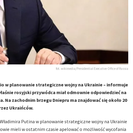
fot. wikimedia/Presidential Executive Office of Russia
io w planowanie strategiczne wojny na Ukrainie – informuje
 właśnie rosyjski przywódca miał odmownie odpowiedzieć na
nia. Na zachodnim brzegu Dniepru ma znajdować się około 20
przez Ukraińców.
Władimira Putina w planowanie strategiczne wojny na Ukrainie
łowie mieli w ostatnim czasie apelować o możliwość wycofania