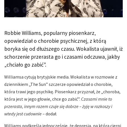
Robbie Williams, popularny piosenkarz,
opowiedział o chorobie psychicznej, z którą
boryka się od dłuższego czasu. Wokalista ujawnił, iż
schorzenie przerasta go i czasami odczuwa, jakby
„chciało go zabić”.
Williamsa cytują brytyjskie media. Wokalista w rozmowie z
dziennikiem „The Sun” szczerze opowiedział o chorobie,
która trawi jego psychikę. Piosenkarz przyznał, że „choroba,
która jest w jego głowie, chce go zabić”.
Czasami mnie to
przerasta, innym razem czuje się dobrze – żyję w rozkoszy i
wtedy jest cudownie
– dodał.
Williams podkreśla jednocześnie, że depresja, na którą cierpi