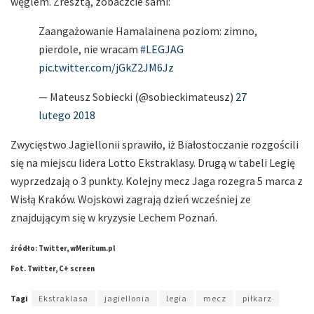
węglem. Zresztą, zobaczcie sami:
Zaangażowanie Hamalainena poziom: zimno,
pierdole, nie wracam
#LEGJAG
pic.twitter.com/jGkZ2JM6Jz
— Mateusz Sobiecki (@sobieckimateusz)
27
lutego 2018
Zwycięstwo Jagiellonii sprawiło, iż Białostoczanie rozgościli
się na miejscu lidera Lotto Ekstraklasy. Drugą w tabeli Legię
wyprzedzają o 3 punkty. Kolejny mecz Jaga rozegra 5 marca z
Wisłą Kraków. Wojskowi zagrają dzień wcześniej ze
znajdującym się w kryzysie Lechem Poznań.
źródło: Twitter, wMeritum.pl
Fot. Twitter, C+ screen
Tagi
Ekstraklasa
jagiellonia
legia
mecz
piłkarz