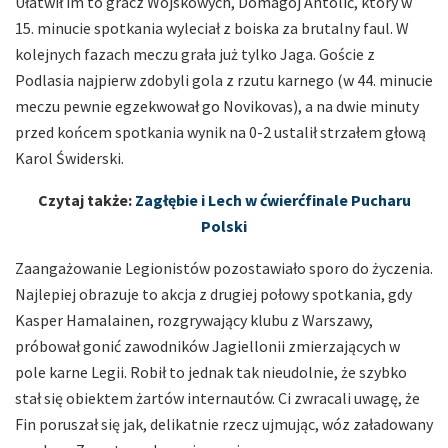
Ułatwił im to gracz Wojskowych, Domagoj Antolić, który w
15. minucie spotkania wyleciał z boiska za brutalny faul. W
kolejnych fazach meczu grała już tylko Jaga. Goście z
Podlasia najpierw zdobyli gola z rzutu karnego (w 44. minucie
meczu pewnie egzekwował go Novikovas), a na dwie minuty
przed końcem spotkania wynik na 0-2 ustalił strzałem głową
Karol Świderski.
Czytaj także:
Zagłębie i Lech w ćwierćfinale Pucharu
Polski
Zaangażowanie Legionistów pozostawiało sporo do życzenia.
Najlepiej obrazuje to akcja z drugiej połowy spotkania, gdy
Kasper Hamalainen, rozgrywający klubu z Warszawy,
próbował gonić zawodników Jagiellonii zmierzających w
pole karne Legii. Robił to jednak tak nieudolnie, że szybko
stał się obiektem żartów internautów. Ci zwracali uwagę, że
Fin poruszał się jak, delikatnie rzecz ujmując, wóz załadowany