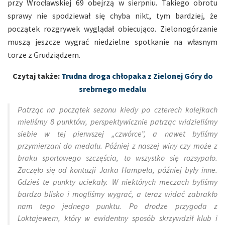
przy Wrocławskiej 69 obejrzą w sierpniu. Takiego obrotu
sprawy nie spodziewał się chyba nikt, tym bardziej, że
początek rozgrywek wyglądał obiecująco. Zielonogórzanie
muszą jeszcze wygrać niedzielne spotkanie na własnym
torze z Grudziądzem.
Czytaj także:
Trudna droga chłopaka z Zielonej Góry do
srebrnego medalu
Patrząc na początek sezonu kiedy po czterech kolejkach
mieliśmy 8 punktów, perspektywicznie patrząc widzieliśmy
siebie w tej pierwszej „czwórce”, a nawet byliśmy
przymierzani do medalu. Później z naszej winy czy może z
braku sportowego szczęścia, to wszystko się rozsypało.
Zaczęło się od kontuzji Jarka Hampela, później były inne.
Gdzieś te punkty uciekały. W niektórych meczach byliśmy
bardzo blisko i mogliśmy wygrać, a teraz widać zabrakło
nam tego jednego punktu. Po drodze przygoda z
Loktajewem, który w ewidentny sposób skrzywdził klub i