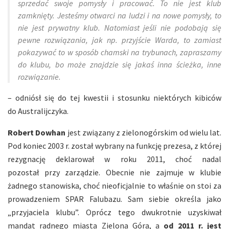
sprzedać swoje pomysły i pracować. To nie jest klub
zamknięty. Jesteśmy otwarci na ludzi i na nowe pomysły, to
nie jest prywatny klub. Natomiast jeśli nie podobają się
pewne rozwiązania, jak np. przyjście Warda, to zamiast
pokazywać to w sposób chamski na trybunach, zapraszamy
do klubu, bo może znajdzie się jakaś inna ścieżka, inne
rozwiązanie.
– odniósł się do tej kwestii i stosunku niektórych kibiców
do Australijczyka.
Robert Dowhan
jest związany z zielonogórskim od wielu lat.
Pod koniec 2003 r. został wybrany na funkcję prezesa, z której
rezygnację deklarował w roku 2011, choć nadal
pozostał przy zarządzie. Obecnie nie zajmuje w klubie
żadnego stanowiska, choć nieoficjalnie to właśnie on stoi za
prowadzeniem SPAR Falubazu. Sam siebie określa jako
„przyjaciela klubu”. Oprócz tego dwukrotnie uzyskiwał
mandat radnego miasta Zielona Góra, a
od 2011 r. jest