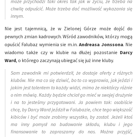
może przychodzi taki okres tak jak w życiu, że trzeba na
chwilę odpuścić. Może trzeba dać możliwość wykazania się
innym.
Nie jest tajemnicą, że w Zielonej Górze może dojść do
pewnych zmian kadrowych. Wśród zawodników, którzy mogą
opuścić Falubaz wymienia sie m.in.
Andreasa Jonssona
. Nie
wiadomo także czy w klubie na dłużej pozostanie
Darcy
Ward
, o którego zaczynają ubiegać się już inne kluby.
Sam zawodnik mi potwierdził, że dostaje oferty z różnych
klubów. Nie ma co się dziwić, bo to co wyprawia, jak jeździ i
jakim jest talentem to każdy widzi, mimo że niektórzy różnie
o nim mówią. Każdy będzie chciał go mieć w swojej drużynie
i na to jesteśmy przygotowani. Ja powiem tak: osobiście
chcę, by Darcy Ward jeździł w Falubazie, chce tego większość
kibiców i być może zrobimy wszystko, by został. Jeżeli ktoś
ma inny pomysł na budowanie składu, klubu i jego
finansowanie to zapraszamy do nas. Można przyjść,