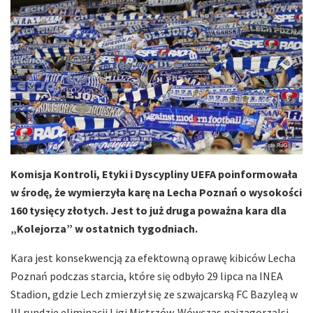
Komisja Kontroli, Etyki i Dyscypliny UEFA poinformowała
w środę, że wymierzyła karę na Lecha Poznań o wysokości
160 tysięcy złotych. Jest to już druga poważna kara dla
„Kolejorza” w ostatnich tygodniach.
Kara jest konsekwencją za efektowną oprawę kibiców Lecha
Poznań podczas starcia, które się odbyło 29 lipca na INEA
Stadion, gdzie Lech zmierzył się ze szwajcarską FC Bazyleą w
III rundzie eliminacji Ligi Mistrzów. Wówczas najzagorzalsi