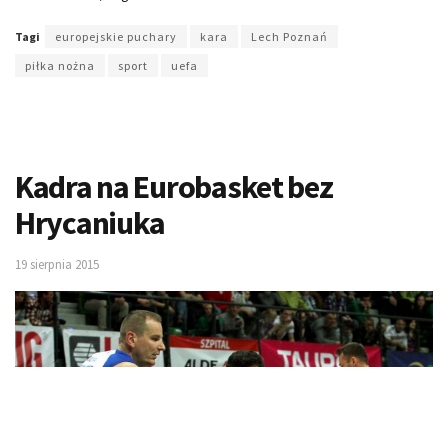
Tagi
europejskie puchary
kara
Lech Poznań
piłka nożna
sport
uefa
Kadra na Eurobasket bez
Hrycaniuka
19 sierpnia 2015