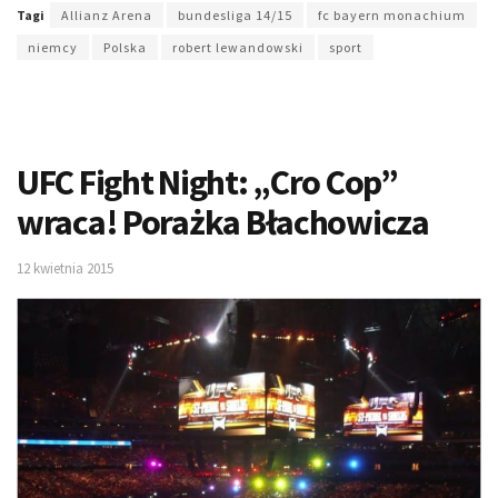
Tagi
Allianz Arena
bundesliga 14/15
fc bayern monachium
niemcy
Polska
robert lewandowski
sport
UFC Fight Night: „Cro Cop”
wraca! Porażka Błachowicza
12 kwietnia 2015