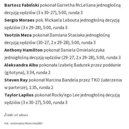
Bartosz Fabiński
pokonał Garretha McLellana jednogłośną
decyzją sędziów (3 x 30-27), 5:00, runda 3
Sergio Moraes
pok. Mickaela Lebouta jednogłośną decyzją
sędziów (3 x 29-28), 5:00, runda 3
Yaotzin Meza
pokonał Damiana Stasiaka jednogłośną
decyzją sędziów (30-27, 2 x 29-28), 5:00, runda 3
Anthony Hamilton
pokonał Daniela Omielańczuka
jednogłośną decyzją sędziów (29-27, 2 x 29-28), 5:00, runda 3
Aleksandra Albu
pokonała Izabelę Badurek przez poddanie
(gilotyna), 3:34, runda 2
Steven Ray
pokonał Marcina Bandela przez TKO (uderzenia
w parterze), 1:35, runda 2
Taylor Lapilus
pokonał Rocky’ego Lee jednogłośną decyzją
sędziów (3 x 30-27), 5:00, runda 3
Źródło: inf. własna
Fot.: wikimedia/Msmirlie2863