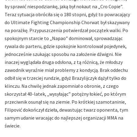
by sprawić niespodziankę, jaką był nokaut na „Cro Copie”.
Teraz sytuacja obróciła się o 180 stopni, gdyż to powracający
do Ultimate Fighting Championship Chorwat był skazywany
na porażkę. Przypuszczenia potwierdzał początek walki. Po
spokojnym starcie to „Napao” dominował, sprowadzając
rywala do parteru, gdzie spokojnie kontrolował pojedynek,
jednocześnie szukając sposobu na założenie dźwigni. Nie
inaczej wyglądała druga odsłona, z tą różnicą, że młodszy
zawodnik wyraźnie miał problemy z kondycją. Brak oddechu
odbił się w trzeciej rundzie, gdyż Brazylijczyk dążył tylko do
klinczu. Na chwilę jednak zapomniał o obronie, z czego
skorzystał 40-latek, „wysyłając” potężny łokieć, po którym
przeciwnik osunął się na ziemie. Po krótkiej szamotaninie,
Filipović dokończył dzieła, dewastując twarz oponenta, tym
samym udanie wracając do najlepszej organizacji MMA na
świecie.