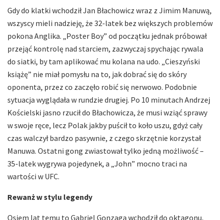
Gdy do klatki wchodził Jan Błachowicz wraz z Jimim Manuwą,
wszyscy mieli nadzieję, że 32-latek bez większych problemów
pokona Anglika. „Poster Boy” od początku jednak próbował
przejąć kontrolę nad starciem, zazwyczaj spychając rywala
do siatki, by tam aplikować mu kolana na udo. „Cieszyński
książę” nie miał pomysłu na to, jak dobrać się do skóry
oponenta, przez co zaczęło robić się nerwowo. Podobnie
sytuacja wyglądała w rundzie drugiej. Po 10 minutach Andrzej
Kościelski jasno rzucił do Błachowicza, że musi wziąć sprawy
w swoje ręce, lecz Polak jakby puścił to koło uszu, gdyż cały
czas walczył bardzo pasywnie, z czego skrzętnie korzystał
Manuwa. Ostatni gong zwiastował tylko jedną możliwość –
35-latek wygrywa pojedynek, a „John” mocno traci na
wartości w UFC.
Rewanż w stylu legendy
Osiem lat temu to Gabriel Gonzaga wchodził do oktagonu,