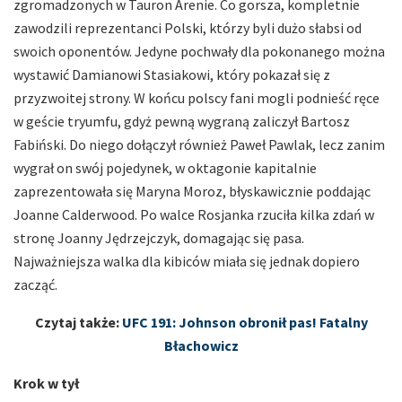
zgromadzonych w Tauron Arenie. Co gorsza, kompletnie
zawodzili reprezentanci Polski, którzy byli dużo słabsi od
swoich oponentów. Jedyne pochwały dla pokonanego można
wystawić Damianowi Stasiakowi, który pokazał się z
przyzwoitej strony. W końcu polscy fani mogli podnieść ręce
w geście tryumfu, gdyż pewną wygraną zaliczył Bartosz
Fabiński. Do niego dołączył również Paweł Pawlak, lecz zanim
wygrał on swój pojedynek, w oktagonie kapitalnie
zaprezentowała się Maryna Moroz, błyskawicznie poddając
Joanne Calderwood. Po walce Rosjanka rzuciła kilka zdań w
stronę Joanny Jędrzejczyk, domagając się pasa.
Najważniejsza walka dla kibiców miała się jednak dopiero
zacząć.
Czytaj także:
UFC 191: Johnson obronił pas! Fatalny
Błachowicz
Krok w tył