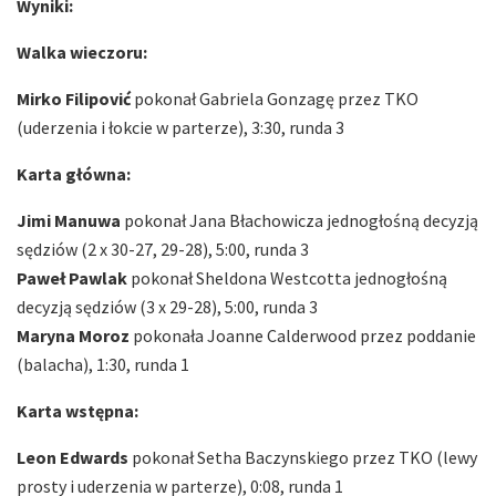
Wyniki:
Walka wieczoru:
Mirko Filipović
pokonał Gabriela Gonzagę przez TKO
(uderzenia i łokcie w parterze), 3:30, runda 3
Karta główna:
Jimi Manuwa
pokonał Jana Błachowicza jednogłośną decyzją
sędziów (2 x 30-27, 29-28), 5:00, runda 3
Paweł Pawlak
pokonał Sheldona Westcotta jednogłośną
decyzją sędziów (3 x 29-28), 5:00, runda 3
Maryna Moroz
pokonała Joanne Calderwood przez poddanie
(balacha), 1:30, runda 1
Karta wstępna:
Leon Edwards
pokonał Setha Baczynskiego przez TKO (lewy
prosty i uderzenia w parterze), 0:08, runda 1