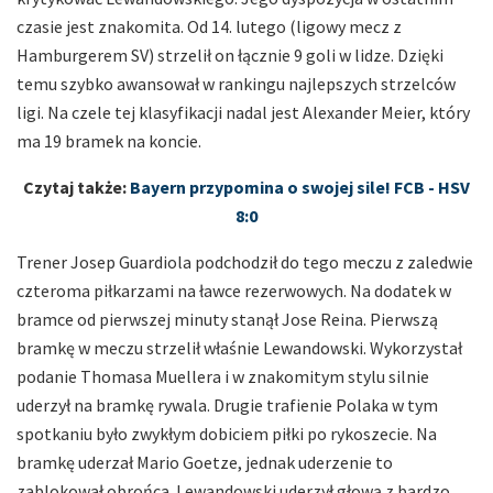
czasie jest znakomita. Od 14. lutego (ligowy mecz z
Hamburgerem SV) strzelił on łącznie 9 goli w lidze. Dzięki
temu szybko awansował w rankingu najlepszych strzelców
ligi. Na czele tej klasyfikacji nadal jest Alexander Meier, który
ma 19 bramek na koncie.
Czytaj także:
Bayern przypomina o swojej sile! FCB - HSV
8:0
Trener Josep Guardiola podchodził do tego meczu z zaledwie
czteroma piłkarzami na ławce rezerwowych. Na dodatek w
bramce od pierwszej minuty stanął Jose Reina. Pierwszą
bramkę w meczu strzelił właśnie Lewandowski. Wykorzystał
podanie Thomasa Muellera i w znakomitym stylu silnie
uderzył na bramkę rywala. Drugie trafienie Polaka w tym
spotkaniu było zwykłym dobiciem piłki po rykoszecie. Na
bramkę uderzał Mario Goetze, jednak uderzenie to
zablokował obrońca. Lewandowski uderzył głową z bardzo