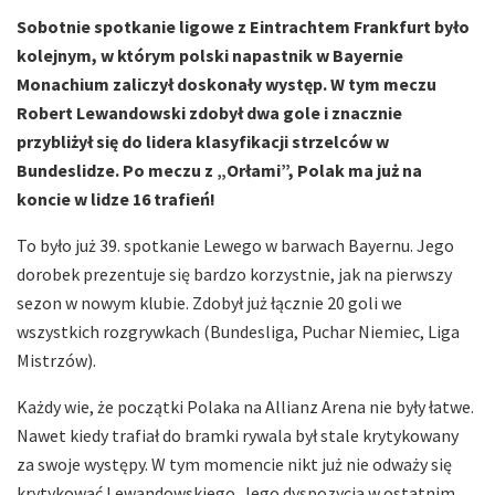
Sobotnie spotkanie ligowe z Eintrachtem Frankfurt było
kolejnym, w którym polski napastnik w Bayernie
Monachium zaliczył doskonały występ. W tym meczu
Robert Lewandowski zdobył dwa gole i znacznie
przybliżył się do lidera klasyfikacji strzelców w
Bundeslidze. Po meczu z „Orłami”
, Polak ma już na
koncie w lidze 16 trafień!
To było już 39. spotkanie Lewego w barwach Bayernu. Jego
dorobek prezentuje się bardzo korzystnie, jak na pierwszy
sezon w nowym klubie. Zdobył już łącznie 20 goli we
wszystkich rozgrywkach (Bundesliga, Puchar Niemiec, Liga
Mistrzów).
Każdy wie, że początki Polaka na Allianz Arena nie były łatwe.
Nawet kiedy trafiał do bramki rywala był stale krytykowany
za swoje występy. W tym momencie nikt już nie odważy się
krytykować Lewandowskiego. Jego dyspozycja w ostatnim