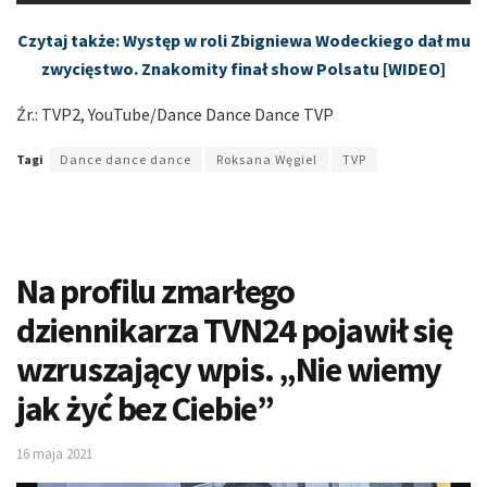
Czytaj także: Występ w roli Zbigniewa Wodeckiego dał mu
zwycięstwo. Znakomity finał show Polsatu [WIDEO]
Źr.: TVP2, YouTube/Dance Dance Dance TVP
Tagi
Dance dance dance
Roksana Węgiel
TVP
Na profilu zmarłego
dziennikarza TVN24 pojawił się
wzruszający wpis. „Nie wiemy
jak żyć bez Ciebie”
16 maja 2021