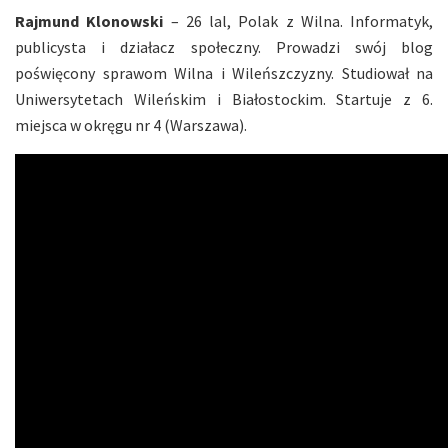
Rajmund Klonowski
– 26 lal, Polak z Wilna. Informatyk,
publicysta i działacz społeczny. Prowadzi swój blog
poświęcony sprawom Wilna i Wileńszczyzny. Studiował na
Uniwersytetach Wileńskim i Białostockim. Startuje z 6.
miejsca w okręgu nr 4 (Warszawa).