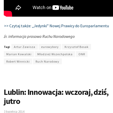
>> Czytaj także: „Jedynki” Nowej Prawicy do Europarlamentu
źr. informacja prasowa Ruchu Narodowego
Tagi
Artur Zawisza
eurowybory
Krzysztof Bosak
Marian Kowalski
Młodzież Wszechpolska
ONR
Robert Winnicki
Ruch Narodowy
Lublin: Innowacja: wczoraj, dziś,
jutro
3 kwietnia 2014