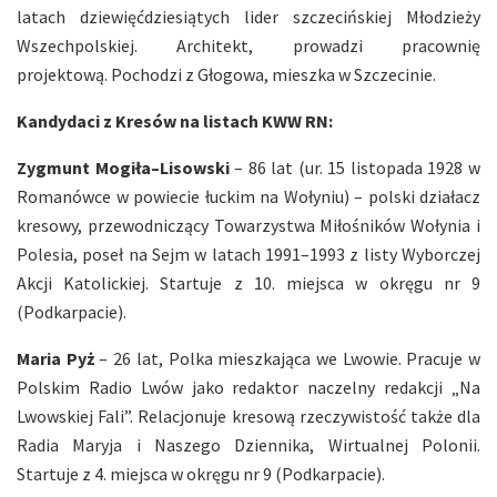
latach dziewięćdziesiątych lider szczecińskiej Młodzieży
Wszechpolskiej. Architekt, prowadzi pracownię
projektową. Pochodzi z Głogowa, mieszka w Szczecinie.
Kandydaci z Kresów na listach KWW RN:
Zygmunt Mogiła–Lisowski
– 86 lat (ur. 15 listopada 1928 w
Romanówce w powiecie łuckim na Wołyniu) – polski działacz
kresowy, przewodniczący Towarzystwa Miłośników Wołynia i
Polesia, poseł na Sejm w latach 1991–1993 z listy Wyborczej
Akcji Katolickiej. Startuje z 10. miejsca w okręgu nr 9
(Podkarpacie).
Maria Pyż
– 26 lat, Polka mieszkająca we Lwowie. Pracuje w
Polskim Radio Lwów jako redaktor naczelny redakcji „Na
Lwowskiej Fali”. Relacjonuje kresową rzeczywistość także dla
Radia Maryja i Naszego Dziennika, Wirtualnej Polonii.
Startuje z 4. miejsca w okręgu nr 9 (Podkarpacie).