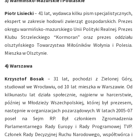
3) Warmińsko-Mazurskie i Podlaskie
Piotr Lisiecki
– 41 lat, wydawca kilku pism specjalistycznych,
ekspert w zakresie hodowli zwierząt gospodarskich. Prezes
okręgu warmińsko-mazurskiego Unii Polityki Realnej. Prezes
Klubu Strzeleckiego “Kormoran” oraz prezes oddziału
olsztyńskiego Towarzystwa Miłośników Wołynia i Polesia.
Mieszka w Olsztynie.
4) Warszawa
Krzysztof Bosak
– 31 lat, pochodzi z Zielonej Góry,
studiował we Wrocławiu, od 10 lat mieszka w Warszawie. Od
kilkunastu lat działa społecznie, najpierw w harcerstwie,
później w Młodzieży Wszechpolskiej, której był prezesem,
następnie w organizacjach pozarządowych. W latach 2005-07
poseł na Sejm RP. Był członkiem Zgromadzenia
Parlamentarnego Rady Europy i Rady Programowej TVP.
Członek Rady Decyzyjnej Ruchu Narodowego, współtwórca i