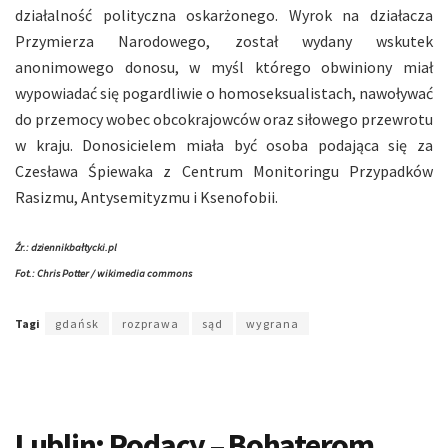
działalność polityczna oskarżonego. Wyrok na działacza
Przymierza Narodowego, został wydany wskutek
anonimowego donosu, w myśl którego obwiniony miał
wypowiadać się pogardliwie o homoseksualistach, nawoływać
do przemocy wobec obcokrajowców oraz siłowego przewrotu
w kraju. Donosicielem miała być osoba podająca się za
Czesława Śpiewaka z Centrum Monitoringu Przypadków
Rasizmu, Antysemityzmu i Ksenofobii.
Źr.: dziennikbałtycki.pl
Fot.: Chris Potter / wikimedia commons
Tagi
gdańsk
rozprawa
sąd
wygrana
Lublin: Rodacy – Bohaterom.