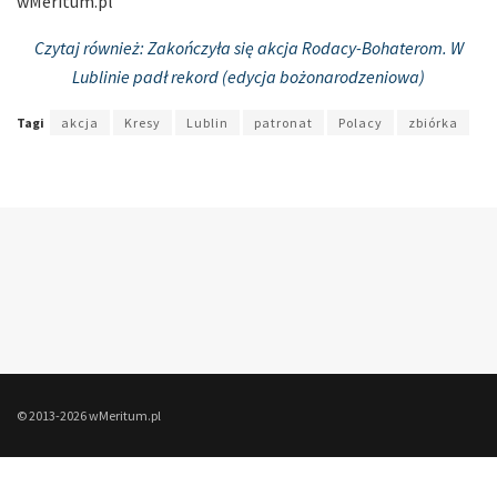
wMeritum.pl
Czytaj również:
Zakończyła się akcja Rodacy-Bohaterom. W
Lublinie padł rekord (edycja bożonarodzeniowa)
Tagi
akcja
Kresy
Lublin
patronat
Polacy
zbiórka
© 2013-2026 wMeritum.pl