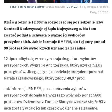
Fot. Flickr/
Kancelaria Sejmu
/Rafał Zambrzycki,
CC BY 2.0
; Flickr/ European People's
Party/ CC BY 2.0
Dziś o godzinie 12:00 ma rozpocząć się posiedzenie Izby
Kontroli Nadzwyczajnej Sądu Najwyższego. Ma tam
zostać podjęta uchwała o ważności wyborów
prezydenckich. Jak informuje RMF FM, do tej pory ponad
90 protestów wyborczych uznano za zasadne.
12 lipca odbyła się w naszym kraju druga tura wyborów
prezydenckich. Wygrał je Andrzej Duda, który uzyskał 51,03
proc. głosów. Ubiegający się o reelekcję prezydent pokonał
Rafała Trzaskowskiego, który zdobył 48,97 proc.
Jak informuje RMF FM, po zakończeniu wyborów
prezydenckich do Sądu Najwyższego wpłynęło ponad 5800
protestów. Dziennikarz Tomasz Skory dowiedział się, że 93 z
nich zostały w całości lub częściowo uznane za zasadne.