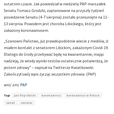
ostatnim czasie. Jak powiedział w niedzielę PAP marszałek
Senatu Tomasz Grodzki, zaplanowane na przyszły tydzień
posiedzenie Senatu (4-7 sierpnia) zostało przesunięte na 11-
13 sierpnia. Powodem jest choroba Libickiego, który jest
zakażony koronawirusem.
„Szanowni Państwo, już prawdopodobnie wiecie z mediów, iż
miałem kontakt z senatorem Libickim, zakażonym Covid-19.
Dlatego do środy przebywać będę na kwarantannie, mając
nadzieję, że wtedy wyniki testów ostatecznie potwierdzą, że
jestem zdrowy” – napisał na Twitterze Kwiatkowski.
Zakończył swój wpis życząc wszystkim zdrowia. (PAP)
wni/ zm/
PAP
Tagi
jan filip libicki
koronawirus
koronawirus w Polsce
senat
senator