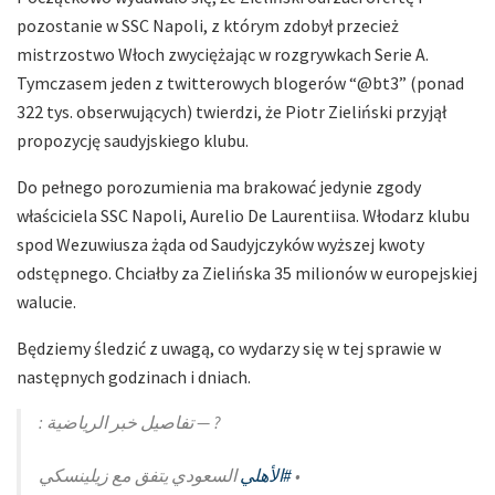
pozostanie w SSC Napoli, z którym zdobył przecież
mistrzostwo Włoch zwyciężając w rozgrywkach Serie A.
Tymczasem jeden z twitterowych blogerów “@bt3” (ponad
322 tys. obserwujących) twierdzi, że Piotr Zieliński przyjął
propozycję saudyjskiego klubu.
Do pełnego porozumienia ma brakować jedynie zgody
właściciela SSC Napoli, Aurelio De Laurentiisa. Włodarz klubu
spod Wezuwiusza żąda od Saudyjczyków wyższej kwoty
odstępnego. Chciałby za Zielińska 35 milionów w europejskiej
walucie.
Będziemy śledzić z uwagą, co wydarzy się w tej sprawie w
następnych godzinach i dniach.
? — تفاصيل خبر الرياضية :
السعودي يتفق مع زيلينسكي
#الأهلي
•