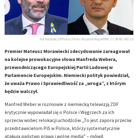
Fot YouTube/ EPP oraz Flickr/ Krystian Maj/KPRM; CC BY-NC-ND 2.0
Premier Mateusz Morawiecki zdecydowanie zareagował
na kolejne prowokacyjne słowa Manfreda Webera,
przewodniczącego Europejskiej Partii Ludowej w
Parlamencie Europejskim. Niemiecki polityk powiedział,
że uważa Prawo i Sprawiedliwość za „wroga”, z którym
będzie walczył.
Manfred Weber w rozmowie z niemiecką telewizją ZDF
krytycznie wypowiadał się o Polsce i Węgrzech za ich
sprzeciw wobec relokacji uchodźców. „To jest zapora przeciw
przedstawicielom PiS w Polsce, którzy systematycznie
atakują państwo prawa i wolne media” – mówił.