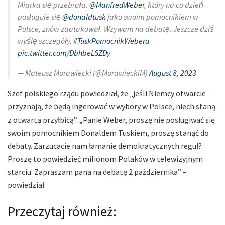
Miarka się przebrała.
@ManfredWeber
, który na co dzień
posługuje się
@donaldtusk
jako swoim pomocnikiem w
Polsce, znów zaatakował. Wzywam na debatę. Jeszcze dziś
wyślę szczegóły.
#TuskPomocnikWebera
pic.twitter.com/DbhbeLSZDy
— Mateusz Morawiecki (@MorawieckiM)
August 8, 2023
Szef polskiego rządu powiedział, że „jeśli Niemcy otwarcie
przyznają, że będą ingerować w wybory w Polsce, niech staną
z otwartą przyłbicą”. „Panie Weber, proszę nie posługiwać się
swoim pomocnikiem Donaldem Tuskiem, proszę stanąć do
debaty. Zarzucacie nam łamanie demokratycznych reguł?
Proszę to powiedzieć milionom Polaków w telewizyjnym
starciu. Zapraszam pana na debatę 2 października” –
powiedział.
Przeczytaj również: