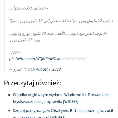
• عقد لمدة ثلاث سنوات
• راتب 12 مليون يورو مع اضافات تصل إلى 16 مليون يورو سنويًا
• لا يوجد اتفاق مع نابولي .. الأهلي قدم 30 مليون يورو ونابولي
يريد 35 مليون يورو
???????
pic.twitter.com/WQ6P9dNOsn
✅✅✅✅✅✅✅
— عمرو (@bt3)
August 7, 2023
Przeczytaj również:
Wpadka w głównym wydaniu Wiadomości. Prowadząca
błyskawicznie się poprawiła [WIDEO]
Szokująca sytuacja w Olsztynie. Bili się, a później wrzucił
go do rzeki z mostu! [WIDEO]