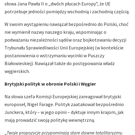
słowa Jana Pawła II o „dwóch płucach Europy”, że UE
potrzebuje jedności pomiędzy wschodnią i zachodnią częścią.
W swoim wystąpieniu nawiązał bezpośrednio do Polski, choć
nie wymienił nazwy naszego kraju, wspominając o
podważaniu niezależności sądów oraz bojkotowaniu decyzji
Trybunału Sprawiedliwości Unii Europejskiej (w kontekście
postanowienia o wstrzymaniu wycinki w Puszczy
Białowieskiej). Nawiązał także do postępowania władz
węgierskich.
Brytyjski polityk w obronie Polski i Węgier
Na słowa szefa Komisji Europejskiej zareagował brytyjski
europoseł, Nigel Farage. Polityk zaatakował bezpośrednio
Junckera, który – w jego opinii – dyktuje innym krajom, jak
mają prowadzić swoją politykę wewnętrzną.
„
Twoje propozycje przypominają stare dawne totalitaryzmy.