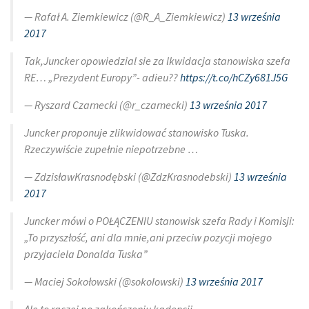
— Rafał A. Ziemkiewicz (@R_A_Ziemkiewicz)
13 września
2017
Tak,Juncker opowiedzial sie za lkwidacja stanowiska szefa
RE… „Prezydent Europy”- adieu??
https://t.co/hCZy681J5G
— Ryszard Czarnecki (@r_czarnecki)
13 września 2017
Juncker proponuje zlikwidować stanowisko Tuska.
Rzeczywiście zupełnie niepotrzebne …
— ZdzisławKrasnodębski (@ZdzKrasnodebski)
13 września
2017
Juncker mówi o POŁĄCZENIU stanowisk szefa Rady i Komisji:
„To przyszłość, ani dla mnie,ani przeciw pozycji mojego
przyjaciela Donalda Tuska”
— Maciej Sokołowski (@sokoIowski)
13 września 2017