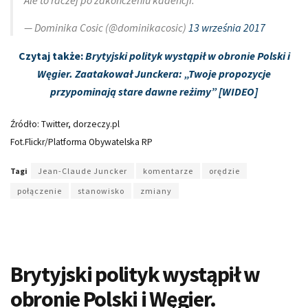
Ale to raczej po zakończeniu kadencji.
— Dominika Cosic (@dominikacosic)
13 września 2017
Czytaj także:
Brytyjski polityk wystąpił w obronie Polski i
Węgier. Zaatakował Junckera: „Twoje propozycje
przypominają stare dawne reżimy” [WIDEO]
Źródło: Twitter, dorzeczy.pl
Fot.Flickr/Platforma Obywatelska RP
Tagi
Jean-Claude Juncker
komentarze
orędzie
połączenie
stanowisko
zmiany
Brytyjski polityk wystąpił w
obronie Polski i Węgier.