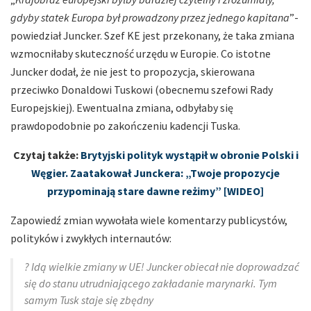
gdyby statek Europa był prowadzony przez jednego kapitana
”-
powiedział Juncker. Szef KE jest przekonany, że taka zmiana
wzmocniłaby skuteczność urzędu w Europie. Co istotne
Juncker dodał, że nie jest to propozycja, skierowana
przeciwko Donaldowi Tuskowi (obecnemu szefowi Rady
Europejskiej). Ewentualna zmiana, odbyłaby się
prawdopodobnie po zakończeniu kadencji Tuska.
Czytaj także:
Brytyjski polityk wystąpił w obronie Polski i
Węgier. Zaatakował Junckera: „Twoje propozycje
przypominają stare dawne reżimy” [WIDEO]
Zapowiedź zmian wywołała wiele komentarzy publicystów,
polityków i zwykłych internautów:
? Idą wielkie zmiany w UE! Juncker obiecał nie doprowadzać
się do stanu utrudniającego zakładanie marynarki. Tym
samym Tusk staje się zbędny