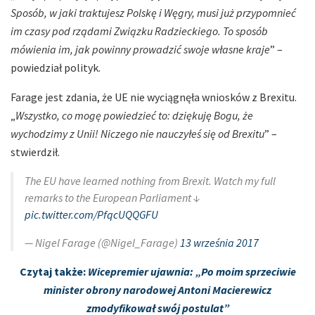
Sposób, w jaki traktujesz Polskę i Węgry, musi już przypomnieć
im czasy pod rządami Związku Radzieckiego. To sposób
mówienia im, jak powinny prowadzić swoje własne kraje
” –
powiedział polityk.
Farage jest zdania, że UE nie wyciągnęła wniosków z Brexitu.
„
Wszystko, co mogę powiedzieć to: dziękuję Bogu, że
wychodzimy z Unii! Niczego nie nauczyłeś się od Brexitu
” –
stwierdził.
The EU have learned nothing from Brexit. Watch my full
remarks to the European Parliament ↓
pic.twitter.com/PfqcUQQGFU
— Nigel Farage (@Nigel_Farage)
13 września 2017
Czytaj także:
Wicepremier ujawnia: „Po moim sprzeciwie
minister obrony narodowej Antoni Macierewicz
zmodyfikował swój postulat”