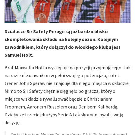
Działacze Sir Safety Perugii są już bardzo blisko
skompletowania składu na kolejny sezon. Kolejnym
zawodnikiem, który dołączył do włoskiego klubu jest
Samuel Holt.
Brat Maxwella Holta występuje na pozycji przyjmującego. Jak
na razie nie ujawnił on w pełni swojego potencjału, toteż
trener John Speraw nie znajduje dla niego miejsca w składzie.
Mimo to Sir Safety chętnie sięgnęło po gracza, który o
miejsce w składzie rywalizować będzie z Christianem
Froomem, Aaronem Russelem oraz Denisem Kaliberdą.
Działacze trzeciej drużyny Serie A tak skomentowali swoją
decyzję.
On jest bratem Maxwella, a to dobre DNA. To facet z dużymi