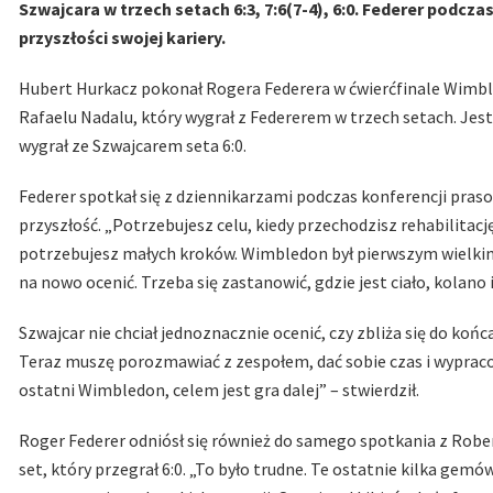
Szwajcara w trzech setach 6:3, 7:6(7-4), 6:0. Federer podcz
przyszłości swojej kariery.
Hubert Hurkacz pokonał Rogera Federera w ćwierćfinale Wimbled
Rafaelu Nadalu, który wygrał z Federerem w trzech setach. J
wygrał ze Szwajcarem seta 6:0.
Federer spotkał się z dziennikarzami podczas konferencji pras
przyszłość. „Potrzebujesz celu, kiedy przechodzisz rehabilitacj
potrzebujesz małych kroków. Wimbledon był pierwszym wielkim
na nowo ocenić. Trzeba się zastanowić, gdzie jest ciało, kolano 
Szwajcar nie chciał jednoznacznie ocenić, czy zbliża się do końca
Teraz muszę porozmawiać z zespołem, dać sobie czas i wypracow
ostatni Wimbledon, celem jest gra dalej” – stwierdził.
Roger Federer odniósł się również do samego spotkania z Robe
set, który przegrał 6:0. „To było trudne. Te ostatnie kilka gemó