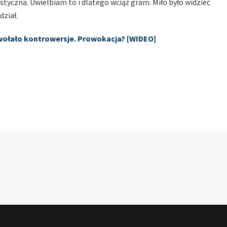
styczna. Uwielbiam to i dlatego wciąż gram. Miło było widzieć
dział.
ywołało kontrowersje. Prowokacja? [WIDEO]