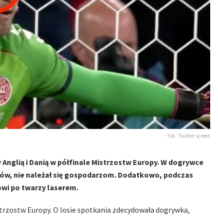
Fot.: Twitter screen
Anglią i Danią w półfinale Mistrzostw Europy. W dogrywce
rtów, nie należał się gospodarzom. Dodatkowo, podczas
wi po twarzy laserem.
istrzostw Europy. O losie spotkania zdecydowała dogrywka,