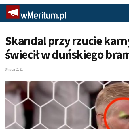
Skandal przy rzucie karny
świecił w duńskiego bra
8 lipca 2021