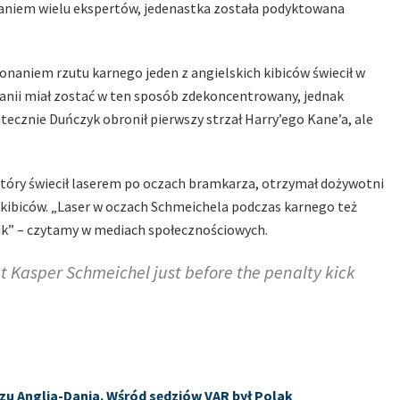
daniem wielu ekspertów, jedenastka została podyktowana
onaniem rzutu karnego jeden z angielskich kibiców świecił w
anii miał zostać w ten sposób zdekoncentrowany, jednak
ecznie Duńczyk obronił pierwszy strzał Harry’ego Kane’a, ale
 który świecił laserem po oczach bramkarza, otrzymał dożywotni
 kibiców. „Laser w oczach Schmeichela podczas karnego też
nik” – czytamy w mediach społecznościowych.
t Kasper Schmeichel just before the penalty kick
zu Anglia-Dania. Wśród sędziów VAR był Polak