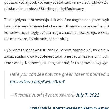
podczas której podyktowany został rzut karny dla Anglików. Z
niesłusznie, ponieważ Sterling nie był faulowany.
To nie jedyna kontrowersja. Jak widać na nagraniach, przed wyk
twarz Kaspera Schmeichela laserem. Bramkarz reprezentacji D
konsekwencje mogły być dla niego znacznie poważniejsze. Ostat
nie miał szans, by obronić jego dobitkę.
Były reprezentant Anglii Stan Collymore zaapelował, by kibic,
zakaz stadionowy. Podobnego zdania jest również wielu innych
teraz widzę. Naprawdę trudno jest czuć, że to sprawiedliwy wy
Here you can see how the green laser is pointed a
pic.twitter.com/6w5s43rjuY
— Rasmus Vuori (@rasmusvuori)
July 7, 2021
Czytaj także: Kontrowersje po karnym w mec