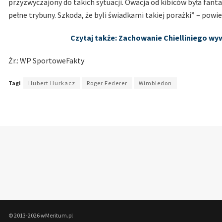
przyzwyczajony do takich sytuacji. Owacja od kibiców była fanta
pełne trybuny. Szkoda, że byli świadkami takiej porażki” – powie
Czytaj także: Zachowanie Chielliniego w
Żr.: WP SportoweFakty
Tagi
Hubert Hurkacz
Roger Federer
Wimbledon
© 2013-2026 wMeritum.pl