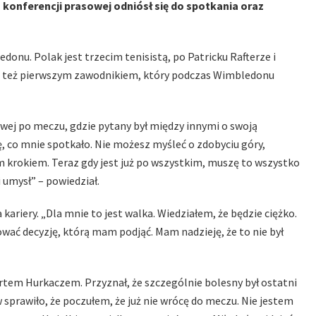
as konferencji prasowej odniósł się do spotkania oraz
onu. Polak jest trzecim tenisistą, po Patricku Rafterze i
est też pierwszym zawodnikiem, który podczas Wimbledonu
owej po meczu, gdzie pytany był między innymi o swoją
ę, co mnie spotkało. Nie możesz myśleć o zdobyciu góry,
 krokiem. Teraz gdy jest już po wszystkim, muszę to wszystko
i umysł” – powiedział.
 kariery. „Dla mnie to jest walka. Wiedziałem, że będzie ciężko.
ać decyzję, którą mam podjąć. Mam nadzieję, że to nie był
rtem Hurkaczem. Przyznał, że szczególnie bolesny był ostatni
w sprawiło, że poczułem, że już nie wrócę do meczu. Nie jestem