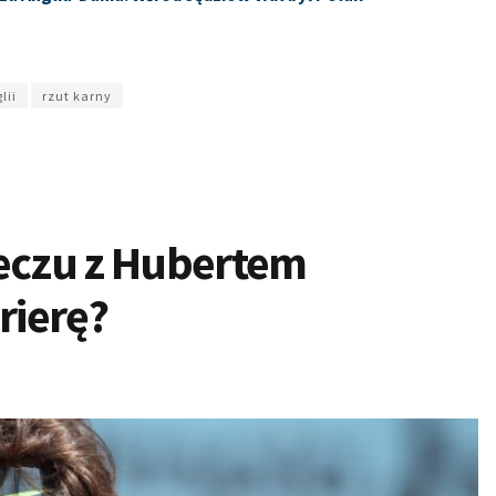
lii
rzut karny
meczu z Hubertem
rierę?