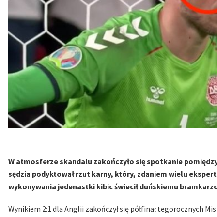
W atmosferze skandalu zakończyło się spotkanie pomiędzy 
sędzia podyktował rzut karny, który, zdaniem wielu ekspe
wykonywania jedenastki kibic świecił duńskiemu bramkarzo
Wynikiem 2:1 dla Anglii zakończył się półfinał tegorocznych M