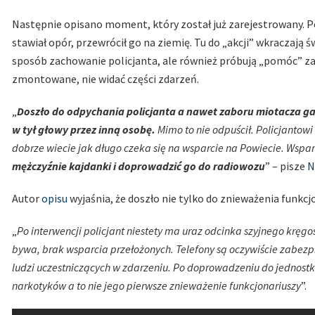
Następnie opisano moment, który został już zarejestrowany. P
stawiał opór, przewrócił go na ziemię. Tu do „akcji” wkraczają
sposób zachowanie policjanta, ale również próbują „pomóc” za
zmontowane, nie widać części zdarzeń.
„
Doszło do odpychania policjanta a nawet zaboru miotacza ga
w tył głowy przez inną osobę.
Mimo to nie odpuścił. Policjantowi 
dobrze wiecie jak długo czeka się na wsparcie na Powiecie. Wsparc
mężczyźnie kajdanki i doprowadzić go do radiowozu
” – pisze
N
Autor
opisu
wyjaśnia, że doszło nie tylko do znieważenia funkcj
„
Po interwencji policjant niestety ma uraz odcinka szyjnego kręgos
bywa, brak wsparcia przełożonych. Telefony są oczywiście zabezpie
ludzi uczestniczących w zdarzeniu. Po doprowadzeniu do jednostki
narkotyków a to nie jego pierwsze znieważenie funkcjonariuszy
”.