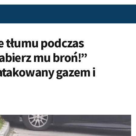
e tłumu podczas
zabierz mu broń!”
aatakowany gazem i