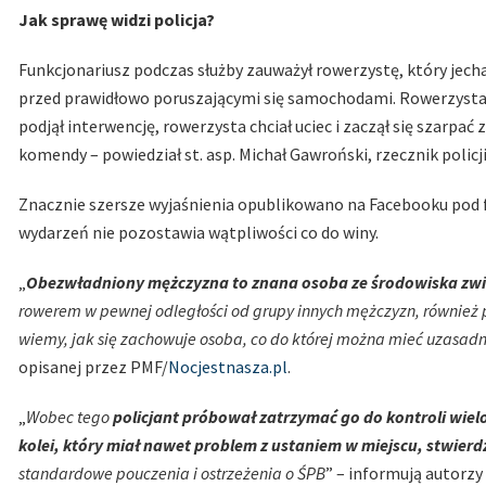
Jak sprawę widzi policja?
Funkcjonariusz podczas służby zauważył rowerzystę, który jech
przed prawidłowo poruszającymi się samochodami. Rowerzysta n
podjął interwencję, rowerzysta chciał uciec i zaczął się szarpa
komendy – powiedział st. asp. Michał Gawroński, rzecznik polic
Znacznie szersze wyjaśnienia opublikowano na Facebooku pod fi
wydarzeń nie pozostawia wątpliwości co do winy.
„
Obezwładniony mężczyzna to znana osoba ze środowiska zwi
rowerem w pewnej odległości od grupy innych mężczyzn, również 
wiemy, jak się zachowuje osoba, co do której można mieć uzasa
opisanej przez PMF/
Nocjestnasza.pl
.
„
Wobec tego
policjant próbował zatrzymać go do kontroli wiel
kolei, który miał nawet problem z ustaniem w miejscu, stwierdzi
standardowe pouczenia i ostrzeżenia o ŚPB
” – informują autorzy r