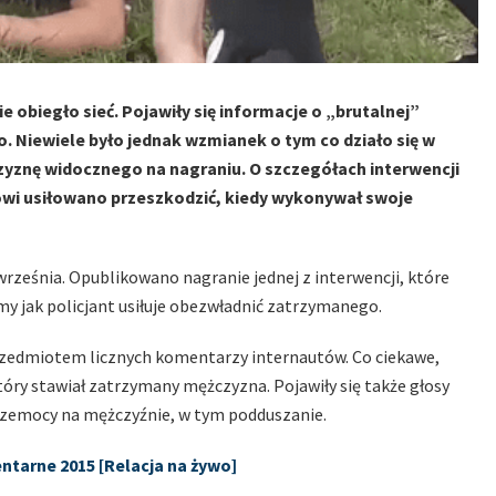
e obiegło sieć. Pojawiły się informacje o „brutalnej”
. Niewiele było jednak wzmianek o tym co działo się w
zyznę widocznego na nagraniu. O szczegółach interwencji
ntowi usiłowano przeszkodzić, kiedy wykonywał swoje
rześnia. Opublikowano nagranie jednej z interwencji, które
my jak policjant usiłuje obezwładnić zatrzymanego.
przedmiotem licznych komentarzy internautów. Co ciekawe,
tóry stawiał zatrzymany mężczyzna. Pojawiły się także głosy
przemocy na mężczyźnie, w tym podduszanie.
tarne 2015 [Relacja na żywo]