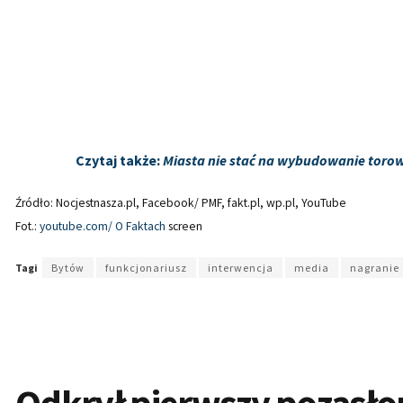
Czytaj także:
Miasta nie stać na wybudowanie torow
Źródło: Nocjestnasza.pl, Facebook/ PMF, fakt.pl, wp.pl, YouTube
Fot.:
youtube.com/ O Faktach
screen
Tagi
Bytów
funkcjonariusz
interwencja
media
nagranie
Odkrył pierwszy pozasło