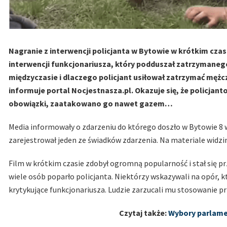
Nagranie z interwencji policjanta w Bytowie w krótkim czasi
interwencji funkcjonariusza, który podduszał zatrzymanego
międzyczasie i dlaczego policjant usiłował zatrzymać mężc
informuje portal Nocjestnasza.pl. Okazuje się, że policja
obowiązki, zaatakowano go nawet gazem…
Media informowały o zdarzeniu do którego doszło w Bytowie 8 w
zarejestrował jeden ze świadków zdarzenia. Na materiale widzi
Film w krótkim czasie zdobył ogromną popularność i stał się 
wiele osób poparło policjanta. Niektórzy wskazywali na opór, k
krytykujące funkcjonariusza. Ludzie zarzucali mu stosowanie 
Czytaj także:
Wybory parlamen