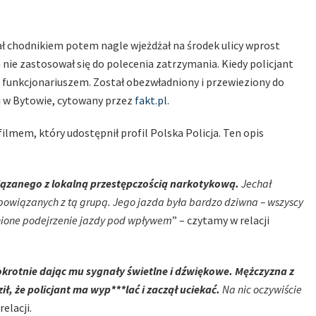
ał chodnikiem potem nagle wjeżdżał na środek ulicy wprost
ie zastosował się do polecenia zatrzymania. Kiedy policjant
ć z funkcjonariuszem. Został obezwładniony i przewieziony do
ji w Bytowie, cytowany przez
fakt.pl
.
lmem, który udostępnił profil Polska Policja. Ten opis
ązanego z lokalną przestępczością narkotykową.
Jechał
powiązanych z tą grupą. Jego jazda była bardzo dziwna – wszyscy
dnione podejrzenie jazdy pod wpływem
” – czytamy w relacji
okrotnie dając mu sygnały świetlne i dźwiękowe. Mężczyzna z
ł, że policjant ma wyp***lać i zaczął uciekać.
Na nic oczywiście
elacji.