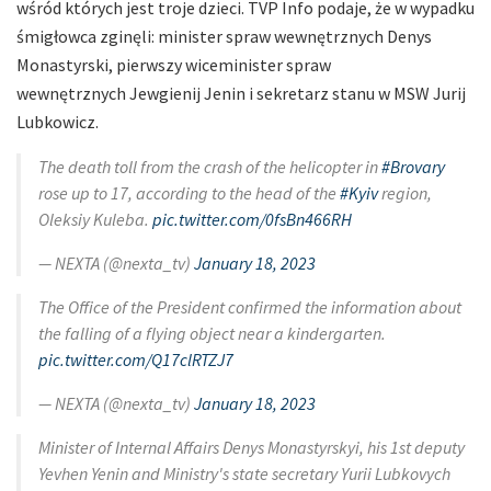
wśród których jest troje dzieci. TVP Info podaje, że w wypadku
śmigłowca zginęli: minister spraw wewnętrznych Denys
Monastyrski, pierwszy wiceminister spraw
wewnętrznych Jewgienij Jenin i sekretarz stanu w MSW Jurij
Lubkowicz.
The death toll from the crash of the helicopter in
#Brovary
rose up to 17, according to the head of the
#Kyiv
region,
Oleksiy Kuleba.
pic.twitter.com/0fsBn466RH
— NEXTA (@nexta_tv)
January 18, 2023
The Office of the President confirmed the information about
the falling of a flying object near a kindergarten.
pic.twitter.com/Q17clRTZJ7
— NEXTA (@nexta_tv)
January 18, 2023
Minister of Internal Affairs Denys Monastyrskyi, his 1st deputy
Yevhen Yenin and Ministry's state secretary Yurii Lubkovych