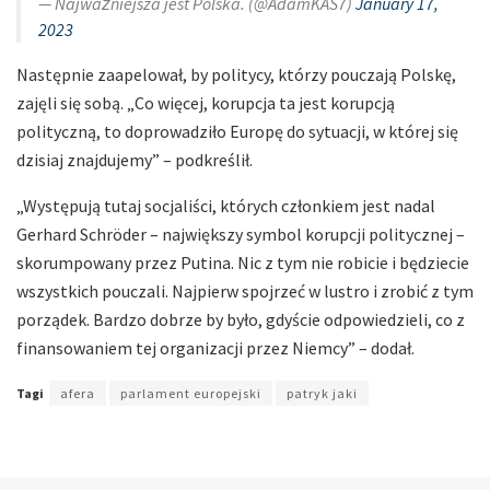
— Najważniejsza jest Polska. (@AdamKAS7)
January 17,
2023
Następnie zaapelował, by politycy, którzy pouczają Polskę,
zajęli się sobą. „Co więcej, korupcja ta jest korupcją
polityczną, to doprowadziło Europę do sytuacji, w której się
dzisiaj znajdujemy” – podkreślił.
„Występują tutaj socjaliści, których członkiem jest nadal
Gerhard Schröder – największy symbol korupcji politycznej –
skorumpowany przez Putina. Nic z tym nie robicie i będziecie
wszystkich pouczali. Najpierw spojrzeć w lustro i zrobić z tym
porządek. Bardzo dobrze by było, gdyście odpowiedzieli, co z
finansowaniem tej organizacji przez Niemcy” – dodał.
Tagi
afera
parlament europejski
patryk jaki