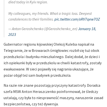
died today in Kyiv region.
My colleagues, my friends. What a tragic loss. Deepest
condolences to their families.
pic.twitter.com/oRV7qew7OZ
— Anton Gerashchenko (@Gerashchenko_en)
January 18,
2023
Gubernator regionu kijowskiej Oleksij Kuleba napisał na
Telegramie, że w Browarach śmigłowiec rozbił się tuż obok
przedszkola i budynku mieszkalnego. Dalej dodał, że dzieci i
ich opiekunki były w przedszkolu w chwili katastrofy, zostały
ewakuowane. W sieci pojawiły się nagrania ukazujące, że
pożar objął też sam budynek przedszkola.
Na razie nie znane pozostają przyczyny katastrofy. Doradca
szefa MSW Anton Heraszczenko poinformował, że śledczy
ustalają, czy była to niesprawność maszyny, naruszenie zasad
bezpieczeństwa, czy też dywersja.