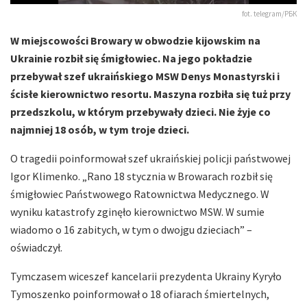
fot. telegram/РБК
W miejscowości Browary w obwodzie kijowskim na
Ukrainie rozbił się śmigłowiec. Na jego pokładzie
przebywał szef ukraińskiego MSW Denys Monastyrski i
ścisłe kierownictwo resortu. Maszyna rozbiła się tuż przy
przedszkolu, w którym przebywały dzieci. Nie żyje co
najmniej 18 osób, w tym troje dzieci.
O tragedii poinformował szef ukraińskiej policji państwowej
Igor Klimenko. „Rano 18 stycznia w Browarach rozbił się
śmigłowiec Państwowego Ratownictwa Medycznego. W
wyniku katastrofy zginęło kierownictwo MSW. W sumie
wiadomo o 16 zabitych, w tym o dwojgu dzieciach” –
oświadczył.
Tymczasem wiceszef kancelarii prezydenta Ukrainy Kyryło
Tymoszenko poinformował o 18 ofiarach śmiertelnych,