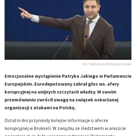
Fot. Twitter.com/PatrykJaki screen
Emocjonalne wystąpienie Patryka Jakiego w Parlamencie
Europejskim. Eurodeputowany zabrał głos ws. afery
korupcyjnej na unijnych szczytach władzy. W swoim
przemówieniu zwrócił uwagę na związek oskarżanej
organizacji z atakami na Polskę.
Ostatni dni przyniosły kolejne informacje o aferze
korupcyjnej w Brukseli. W związku ze śledztwem w areszcie
pozostaje m.in. była wiceprzewodnicząca Parlamentu