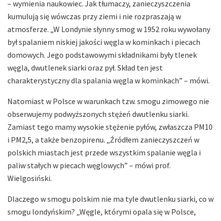
– wymienia naukowiec. Jak tłumaczy, zanieczyszczenia
kumulują się wówczas przy ziemi i nie rozpraszają w
atmosferze. „W Londynie słynny smog w 1952 roku wywołany
był spalaniem niskiej jakości węgla w kominkach i piecach
domowych. Jego podstawowymi składnikami były tlenek
węgla, dwutlenek siarki oraz pył. Skład ten jest
charakterystyczny dla spalania węgla w kominkach” – mówi.
Natomiast w Polsce w warunkach tzw. smogu zimowego nie
obserwujemy podwyższonych stężeń dwutlenku siarki.
Zamiast tego mamy wysokie stężenie pyłów, zwłaszcza PM10
i PM2,5, a także benzopirenu. „Źródłem zanieczyszczeń w
polskich miastach jest przede wszystkim spalanie węgla i
paliw stałych w piecach węglowych” – mówi prof.
Wielgosiński.
Dlaczego w smogu polskim nie ma tyle dwutlenku siarki, co w
smogu londyńskim? „Węgle, którymi opala się w Polsce,