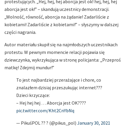
protestujących. „Hej, hej, hej aborcja jest ok! hej, hej, hej
aborcja jest ok!” – skandują uczestnicy demonstracji.
„Wolność, równość, aborcja na żądanie! Zadarliście z
kobietami! Zadarliście z kobietami!” – słyszymy w dalszej
części nagrania.
Autor materiału skupił się na najmłodszych uczestnikach
protestu. W pewnym momencie relacji pojawia się
dziewczynka, wykrzykująca w stronę policjanta: „Przeproś
matkę! Zdejmij mundur!”
To jest najbardziej przerażające i chore, co
znalazłem dzisiaj przeszukując internet???
Dzieci krzyczące:
– Hej hej hej … Aborcja jest OK????
pic.twitter.com/Kht2CnYbNq
— PikuśPOL ?? ‏? (@pikus_pol)
January 30, 2021