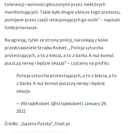
tolerancji i wolności głoszonymi przez niektórych
manifestujących. Takie było drugie oblicze tego protestu,
pomijane przez część relacjonujących go osób” – napisali
funkcjonariusze.
Na agresję, tylko ze strony policji, narzekają z kolei
przedstawiciele Strajku Kobiet. „Policja szturcha
protestujących, a to z łokcia, a to z barka. A nuż komuś
puszczą nerwy i będzie okazja” – czytamy na profilu.
Policja szturcha protestujących, a to z łokcia, a to
z barka. A nuż komuś puszczą nerwy i będzie
okazja.
— #StrajkKobiet (@strajkkobiet)
January 29,
2021
Źródło: „Gazeta Polska”, Onet.pl