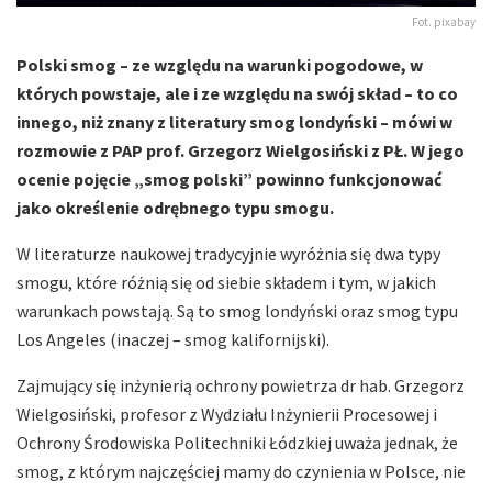
Fot. pixabay
Polski smog – ze względu na warunki pogodowe, w
których powstaje, ale i ze względu na swój skład – to co
innego, niż znany z literatury smog londyński – mówi w
rozmowie z PAP prof. Grzegorz Wielgosiński z PŁ. W jego
ocenie pojęcie „smog polski” powinno funkcjonować
jako określenie odrębnego typu smogu.
W literaturze naukowej tradycyjnie wyróżnia się dwa typy
smogu, które różnią się od siebie składem i tym, w jakich
warunkach powstają. Są to smog londyński oraz smog typu
Los Angeles (inaczej – smog kalifornijski).
Zajmujący się inżynierią ochrony powietrza dr hab. Grzegorz
Wielgosiński, profesor z Wydziału Inżynierii Procesowej i
Ochrony Środowiska Politechniki Łódzkiej uważa jednak, że
smog, z którym najczęściej mamy do czynienia w Polsce, nie