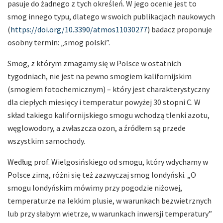
pasuje do żadnego z tych określeń. W jego ocenie jest to
smog innego typu, dlatego w swoich publikacjach naukowych
(
https://doi.org/10.3390/atmos11030277
) badacz proponuje
osobny termin: „smog polski”.
Smog, z którym zmagamy się w Polsce w ostatnich
tygodniach, nie jest na pewno smogiem kalifornijskim
(smogiem fotochemicznym) – który jest charakterystyczny
dla ciepłych miesięcy i temperatur powyżej 30 stopni C. W
skład takiego kalifornijskiego smogu wchodzą tlenki azotu,
węglowodory, a zwłaszcza ozon, a źródłem są przede
wszystkim samochody.
Według prof. Wielgosińskiego od smogu, który wdychamy w
Polsce zimą, różni się też zazwyczaj smog londyński. „O
smogu londyńskim mówimy przy pogodzie niżowej,
temperaturze na lekkim plusie, w warunkach bezwietrznych
lub przy słabym wietrze, w warunkach inwersji temperatury”