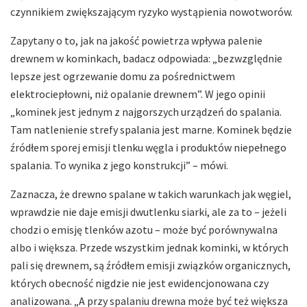
czynnikiem zwiększającym ryzyko wystąpienia nowotworów.
Zapytany o to, jak na jakość powietrza wpływa palenie
drewnem w kominkach, badacz odpowiada: „bezwzględnie
lepsze jest ogrzewanie domu za pośrednictwem
elektrociepłowni, niż opalanie drewnem”. W jego opinii
„kominek jest jednym z najgorszych urządzeń do spalania.
Tam natlenienie strefy spalania jest marne. Kominek będzie
źródłem sporej emisji tlenku węgla i produktów niepełnego
spalania. To wynika z jego konstrukcji” – mówi.
Zaznacza, że drewno spalane w takich warunkach jak węgiel,
wprawdzie nie daje emisji dwutlenku siarki, ale za to – jeżeli
chodzi o emisję tlenków azotu – może być porównywalna
albo i większa. Przede wszystkim jednak kominki, w których
pali się drewnem, są źródłem emisji związków organicznych,
których obecność nigdzie nie jest ewidencjonowana czy
analizowana. „A przy spalaniu drewna może być też większa