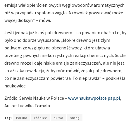
emisja wielopierścieniowych węglowodorów aromatycznych
niż w przypadku spalania węgla. A również powstawać może
więcej dioksyn” – mówi.
Jeśli jednak już ktoś pali drewnem – to powinien dbać o to, by
było ono dobrze wysuszone. „Mokre drewno jest złym
paliwem ze względu na obecność wody, która ułatwia
przebieg pewnych niekorzystnych reakcji chemicznych. Suche
drewno może i daje niskie emisje zanieczyszczeń, ale nie jest
to aż taka rewelacja, żeby móc mówić, że jak palę drewnem,
to nie zanieczyszczam powietrza. To nieprawda” – podkreśla
naukowiec.
Źródło: Serwis Nauka w Polsce –
www.naukawpolsce.pap.pl
,
Autor: Ludwika Tomala
Tagi
Polska
różnice
skład
smog