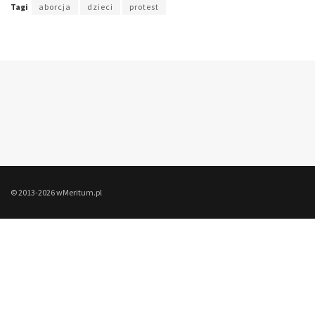
Tagi
aborcja
dzieci
protest
© 2013-2026 wMeritum.pl