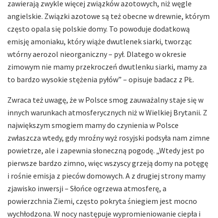
zawierają zwykle więcej związków azotowych, niż węgle
angielskie. Związki azotowe są też obecne w drewnie, którym
często opala się polskie domy. To powoduje dodatkową
emisję amoniaku, który wiąże dwutlenek siarki, tworząc
wtórny aerozol nieorganiczny – pył. Dlatego w okresie
zimowym nie mamy przekroczeń dwutlenku siarki, mamy za
to bardzo wysokie stężenia pyłów” – opisuje badacz z PŁ.
Zwraca też uwagę, że w Polsce smog zauważalny staje się w
innych warunkach atmosferycznych niż w Wielkiej Brytanii. Z
największym smogiem mamy do czynienia w Polsce
zwłaszcza wtedy, gdy mroźny wyż rosyjski podsyła nam zimne
powietrze, ale i zapewnia słoneczną pogodę. „Wtedy jest po
pierwsze bardzo zimno, więc wszyscy grzeją domy na potęgę
i rośnie emisja z pieców domowych. A z drugiej strony mamy
zjawisko inwersji – Słońce ogrzewa atmosferę, a
powierzchnia Ziemi, często pokryta śniegiem jest mocno
wychłodzona. W nocy następuje wypromieniowanie ciepła i