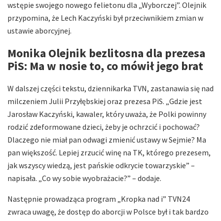
wstępie swojego nowego felietonu dla „Wyborczej”. Olejnik
przypomina, że Lech Kaczyński był przeciwnikiem zmian w
ustawie aborcyjnej.
Monika Olejnik bezlitosna dla prezesa
PiS: Ma w nosie to, co mówił jego brat
W dalszej części tekstu, dziennikarka TVN, zastanawia się nad
milczeniem Julii Przyłębskiej oraz prezesa PiS. „Gdzie jest
Jarosław Kaczyński, kawaler, który uważa, że Polki powinny
rodzić zdeformowane dzieci, żeby je ochrzcić i pochować?
Dlaczego nie miał pan odwagi zmienić ustawy w Sejmie? Ma
pan większość. Lepiej zrzucić winę na TK, którego prezesem,
jak wszyscy wiedzą, jest pańskie odkrycie towarzyskie” –
napisała. „Co wy sobie wyobrażacie?” – dodaje.
Następnie prowadząca program „Kropka nad i” TVN24
zwraca uwagę, że dostęp do aborcji w Polsce był i tak bardzo