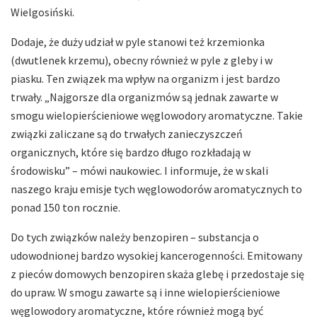
Wielgosiński.
Dodaje, że duży udział w pyle stanowi też krzemionka
(dwutlenek krzemu), obecny również w pyle z gleby i w
piasku. Ten związek ma wpływ na organizm i jest bardzo
trwały. „Najgorsze dla organizmów są jednak zawarte w
smogu wielopierścieniowe węglowodory aromatyczne. Takie
związki zaliczane są do trwałych zanieczyszczeń
organicznych, które się bardzo długo rozkładają w
środowisku” – mówi naukowiec. I informuje, że w skali
naszego kraju emisje tych węglowodorów aromatycznych to
ponad 150 ton rocznie.
Do tych związków należy benzopiren – substancja o
udowodnionej bardzo wysokiej kancerogenności. Emitowany
z pieców domowych benzopiren skaża glebę i przedostaje się
do upraw. W smogu zawarte są i inne wielopierścieniowe
węglowodory aromatyczne, które również mogą być