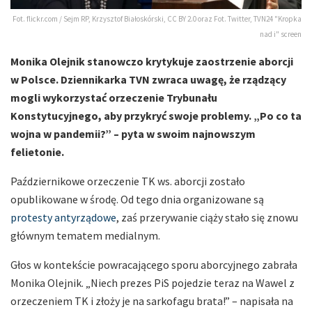
Fot. flickr.com / Sejm RP, Krzysztof Białoskórski, CC BY 2.0 oraz Fot. Twitter, TVN24 "Kropka
nad i" screen
Monika Olejnik stanowczo krytykuje zaostrzenie aborcji
w Polsce. Dziennikarka TVN zwraca uwagę, że rządzący
mogli wykorzystać orzeczenie Trybunału
Konstytucyjnego, aby przykryć swoje problemy. „Po co ta
wojna w pandemii?” – pyta w swoim najnowszym
felietonie.
Październikowe orzeczenie TK ws. aborcji zostało
opublikowane w środę. Od tego dnia organizowane są
protesty antyrządowe
, zaś przerywanie ciąży stało się znowu
głównym tematem medialnym.
Głos w kontekście powracającego sporu aborcyjnego zabrała
Monika Olejnik. „Niech prezes PiS pojedzie teraz na Wawel z
orzeczeniem TK i złoży je na sarkofagu brata!” – napisała na