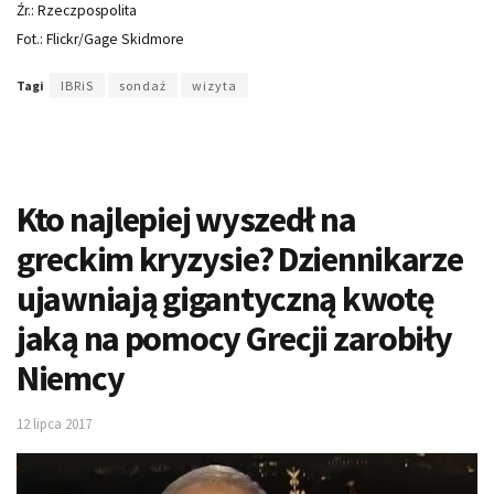
Źr.: Rzeczpospolita
Fot.: Flickr/Gage Skidmore
Tagi
IBRiS
sondaż
wizyta
Kto najlepiej wyszedł na
greckim kryzysie? Dziennikarze
ujawniają gigantyczną kwotę
jaką na pomocy Grecji zarobiły
Niemcy
12 lipca 2017