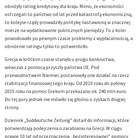
obniżyły rating kredytowy dla kraju. Mimo, że ekonomiści
ostrzegali to państwo od lat przed katastrofą ekonomiczną,
to kolejne rządy prowadziły politykę nastawioną w znacznej
mierze na wydatkowanie publicznych pieniędzy. To z kolei
powodowało po pewnym czasie problemy z wypłacalnością, a
obniżenie ratingu tylko to potwierdziło.
Grecja w krótkim czasie stanęła u progu bankructwa,
wówczas z pomocą przyszły państwa UE. Pod
przewodnictwem Niemiec postanowiły one działać na rzecz
stabilizacji finansowej tego kraju. Od 2010 roku do połowy
2015 roku na pomoc Grekom przekazano ok. 240 mln euro.
Do tej pory jednak nie mówiło się głośno o zyskach drugiej
strony.
Dziennik „Süddeutsche Zeitung” dotarł do informacji, które
potwierdzają podejrzenia o zarabianiu na Grecji. W ciągu
prawie 10 lat od przeznaczenia „bezinteresownej” pomocy